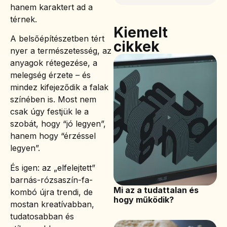
hanem karaktert ad a
térnek.
Kiemelt
A belsőépítészetben tért
cikkek
nyer a természetesség, az
anyagok rétegezése, a
melegség érzete – és
mindez kifejeződik a falak
színében is. Most nem
csak úgy festjük le a
szobát, hogy “jó legyen”,
hanem hogy “érzéssel
legyen”.
És igen: az „elfelejtett”
barnás-rózsaszín-fa-
Mi az a tudattalan és
kombó újra trendi, de
hogy működik?
mostan kreatívabban,
tudatosabban és