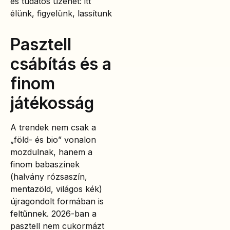
és tudatos üzenet: itt
élünk, figyelünk, lassítunk
Pasztell
csábítás és a
finom
játékosság
A trendek nem csak a
„föld- és bio” vonalon
mozdulnak, hanem a
finom babaszínek
(halvány rózsaszín,
mentazöld, világos kék)
újragondolt formában is
feltűnnek. 2026-ban a
pasztell nem cukormázt