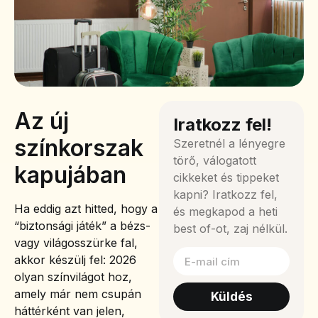
Az új
Iratkozz fel!
színkorszak
Szeretnél a lényegre
törő, válogatott
kapujában
cikkeket és tippeket
kapni? Iratkozz fel,
Ha eddig azt hitted, hogy a
és megkapod a heti
“biztonsági játék” a bézs-
best of-ot, zaj nélkül.
vagy világosszürke fal,
akkor készülj fel: 2026
olyan színvilágot hoz,
amely már nem csupán
Küldés
háttérként van jelen,