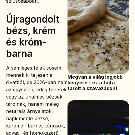
stílusosabban.
Újragondolt
bézs, krém
és króm-
barna
A semleges falak sosem
mennek ki teljesen a
Megvan a világ legjobb
divatból, de 2026-ban nem
kenyere – ez a fajta
tarolt a szavazáson!
az egyszínű, rideg fehérek
vagy az unalmas bézsek
tarolnak, hanem meleg
neutrális árnyalatok:
naplemente bézse,
karamell-barnás tónusok,
agyag- és homokszerű