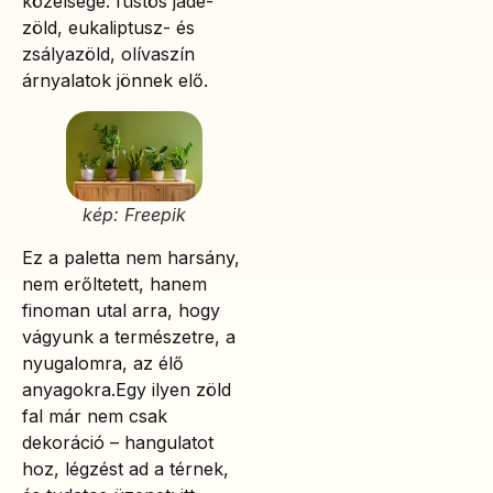
közelsége: füstös jade-
zöld, eukaliptusz- és
zsályazöld, olívaszín
árnyalatok jönnek elő.
kép: Freepik
Ez a paletta nem harsány,
nem erőltetett, hanem
finoman utal arra, hogy
vágyunk a természetre, a
nyugalomra, az élő
anyagokra.Egy ilyen zöld
fal már nem csak
dekoráció – hangulatot
hoz, légzést ad a térnek,