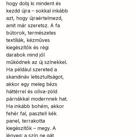
hogy dobj ki mindent és
kezdd újra – sokkal inkább
azt, hogy újraértelmezd,
amit már szeretsz. A fa
bútorok, természetes
textíliák, kézműves
kiegészítők és régi
darabok mind jól
működnek az új színekkel.
Ha például szereted a
skandináv letisztultságot,
akkor egy meleg bézs
háttérrel és olíva-zöld
párnákkal modernnek hat.
Ha inkább bohém, akkor
fehér fal, pasztell kék
panel, terrakotta
kiegészítők – megy. A
lényeg: a szín ne gát