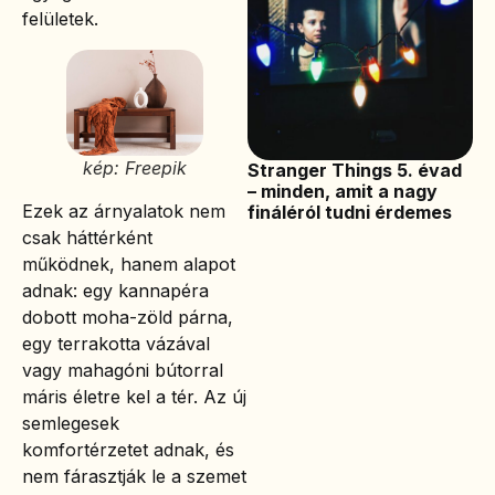
felületek.
kép: Freepik
Stranger Things 5. évad
– minden, amit a nagy
Ezek az árnyalatok nem
fináléról tudni érdemes
csak háttérként
működnek, hanem alapot
adnak: egy kannapéra
dobott moha-zöld párna,
egy terrakotta vázával
vagy mahagóni bútorral
máris életre kel a tér. Az új
semlegesek
komfortérzetet adnak, és
nem fárasztják le a szemet