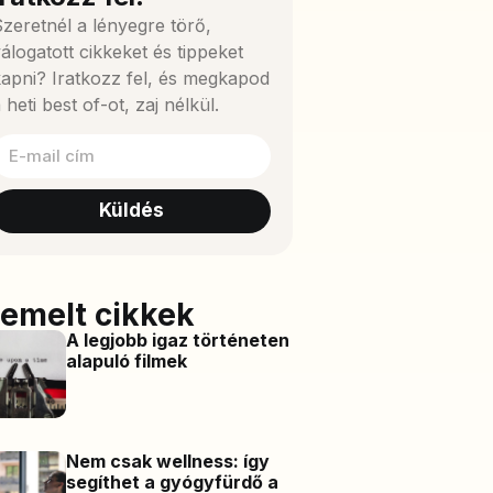
zeretnél a lényegre törő,
álogatott cikkeket és tippeket
apni? Iratkozz fel, és megkapod
 heti best of-ot, zaj nélkül.
Küldés
iemelt cikkek
A legjobb igaz történeten
alapuló filmek
Nem csak wellness: így
segíthet a gyógyfürdő a