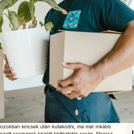
ozokban kincsek után kutakodni, ma már inkább
ozott csomagok között költöztetés során. Stressz,