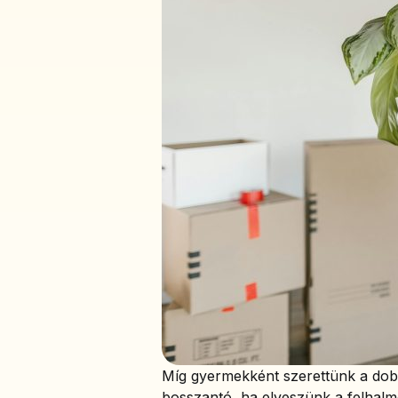
Míg gyermekként szerettünk a dob
bosszantó, ha elveszünk a felhalm