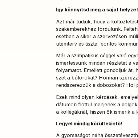
Így könnyítsd meg a saját helyze
Azt már tudjuk, hogy a költözteté
szakemberekhez fordulunk. Feltehet
esetben a siker a szervezésen múli
ütemterv és tiszta, pontos kommun
Már a szimpatikus céggel való egye
ismertessünk minden részletet a vá
folyamatot. Emellett gondoljuk át, 
szét a bútorokat? Honnan szerezz
rendszerezzük a dobozokat? Hol pa
Ezek mind olyan kérdések, amelyek
dátumon flottul menjenek a dolgok
a kollégáknál, hiszen ők ismerik a k
Legyél mindig körültekintő!
A gyorsaságot néha összetéveszthe