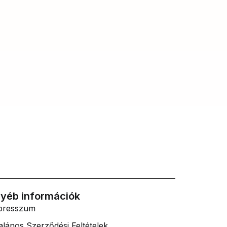
yéb információk
presszum
alános Szerződési Feltételek