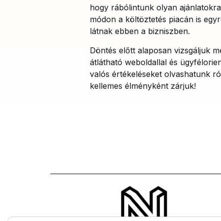
hogy rábólintunk olyan ajánlatokr
módon a költöztetés piacán is egyr
látnak ebben a bizniszben.
Döntés előtt alaposan vizsgáljuk m
átlátható weboldallal és ügyfélori
valós értékeléseket olvashatunk ró
kellemes élményként zárjuk!