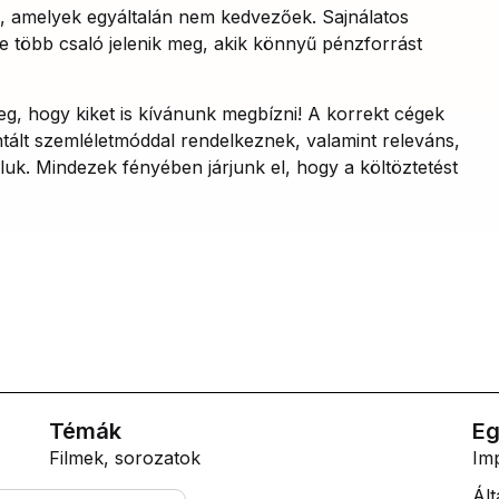
a, amelyek egyáltalán nem kedvezőek. Sajnálatos
e több csaló jelenik meg, akik könnyű pénzforrást
eg, hogy kiket is kívánunk megbízni! A korrekt cégek
entált szemléletmóddal rendelkeznek, valamint releváns,
luk. Mindezek fényében járjunk el, hogy a költöztetést
Témák
Eg
Filmek, sorozatok
Im
Lifestyle
Ált