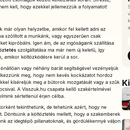
nem kell, hogy ezekkel jellemezzük a folyamatot!
S
v
k
a
 már olyan helyzetbe, amikor fel kellett adni az
osba szólított a munkánk, vagy egyszerűen csak
et kipróbálni. Igen ám, de az ingóságaink szállítása
öztetés
szolgáltatása ma már nem új keletű, így
, amikor költözködésre kerül a sor.
y önállóan vagy néhány barát segítségével vezényeljük
eledkezzünk meg, hogy nem kevés kockázatot hordoz
K
kel kíséreljük meg a bútorok mozgatását vagy a szűk
csival. A Visszuk.hu csapata kellő szakértelmével
mink sértetlenül érjen célba.
ktorként tekinthetünk, de tehetünk azért, hogy ne
t. Döntsünk a költöztetés mellett, hogy a szakemberek
k az idegtépő pillanatoknak, és gördülékennyé váljon