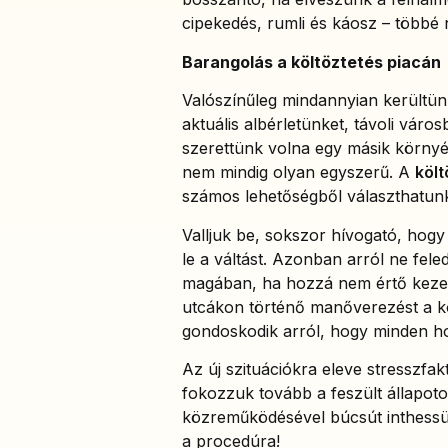
cipekedés, rumli és káosz – többé 
Barangolás a költöztetés piacán
Valószínűleg mindannyian kerültünk
aktuális albérletünket, távoli vár
szerettünk volna egy másik környék
nem mindig olyan egyszerű. A
költ
számos lehetőségből választhatunk
Valljuk be, sokszor hívogató, hog
le a váltást. Azonban arról ne f
magában, ha hozzá nem értő kezek
utcákon történő manőverezést a ko
gondoskodik arról, hogy minden hol
Az új szituációkra eleve stresszfa
fokozzuk tovább a feszült állapoto
közreműködésével búcsút inthessün
a procedúra!