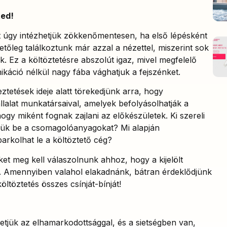
ted!
st úgy intézhetjük zökkenőmentesen, ha első lépésként
őleg találkoztunk már azzal a nézettel, miszerint sok
k. Ez a költöztetésre abszolút igaz, mivel megfelelő
ikáció nélkül nagy fába vághatjuk a fejszénket.
ztetések ideje alatt törekedjünk arra, hogy
llalat munkatársaival, amelyek befolyásolhatják a
hogy miként fognak zajlani az előkészületek. Ki szereli
ük be a csomagolóanyagokat? Mi alapján
rkolhat le a költöztető cég?
et meg kell válaszolnunk ahhoz, hogy a kijelölt
. Amennyiben valahol elakadnánk, bátran érdeklődjünk
öltöztetés összes csínját-bínját!
tjük az elhamarkodottsággal, és a sietségben van,