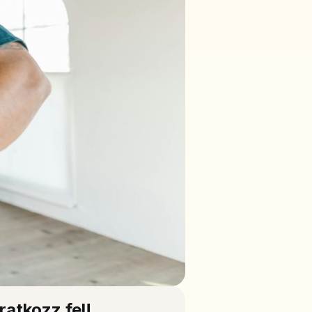
Iratkozz fel!