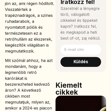
Iratkozz fel!
jön az, ami régen hódított.
Szeretnél a lényegre
Visszatértek a
törő, válogatott
trapéznadrágok, a színes
cikkeket és tippeket
ruhadarabok, a
kapni? Iratkozz fel,
nyomtatott pólók és
és megkapod a heti
természetesen ez a
best of-ot, zaj nélkül.
retróhullám az ékszerek,
kiegészítők világában is
megmutatkozik.
Mit szólnál ahhoz, ha azt
Küldés
mondanám, hogy a
legmenőbb retró
karórákat is
Kiemelt
beszerezheted kedvező
áron? A következő
cikkek
cikkben most
megmutatjuk, milyen az,
amikor a 2024-es piacon