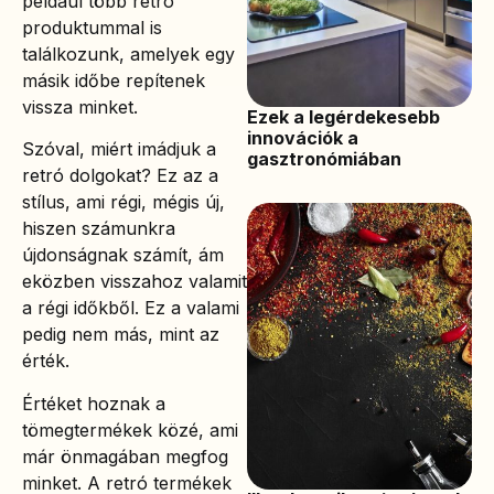
például több retró
produktummal is
találkozunk, amelyek egy
másik időbe repítenek
vissza minket.
Ezek a legérdekesebb
innovációk a
Szóval, miért imádjuk a
gasztronómiában
retró dolgokat? Ez az a
stílus, ami régi, mégis új,
hiszen számunkra
újdonságnak számít, ám
eközben visszahoz valamit
a régi időkből. Ez a valami
pedig nem más, mint az
érték.
Értéket hoznak a
tömegtermékek közé, ami
már önmagában megfog
minket. A retró termékek