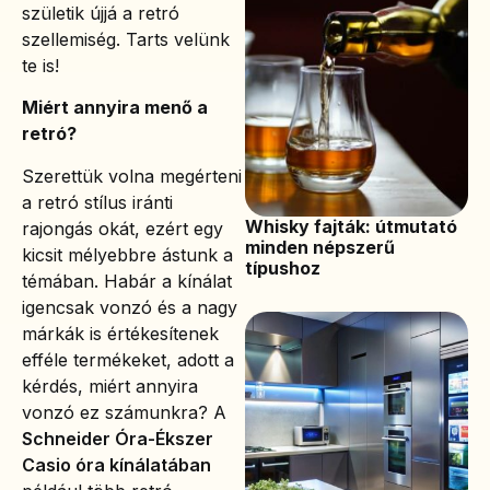
születik újjá a retró
szellemiség. Tarts velünk
te is!
Miért annyira menő a
retró?
Szerettük volna megérteni
a retró stílus iránti
Whisky fajták: útmutató
rajongás okát, ezért egy
minden népszerű
kicsit mélyebbre ástunk a
típushoz
témában. Habár a kínálat
igencsak vonzó és a nagy
márkák is értékesítenek
efféle termékeket, adott a
kérdés, miért annyira
vonzó ez számunkra? A
Schneider Óra-Ékszer
Casio óra kínálatában