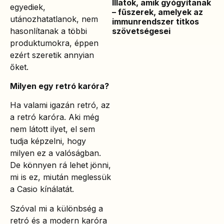
Illatok, amik gyógyítanak
egyediek,
– fűszerek, amelyek az
utánozhatatlanok, nem
immunrendszer titkos
hasonlítanak a többi
szövetségesei
produktumokra, éppen
ezért szeretik annyian
őket.
Milyen egy retró karóra?
Ha valami igazán retró, az
a retró karóra. Aki még
nem látott ilyet, el sem
tudja képzelni, hogy
milyen ez a valóságban.
De könnyen rá lehet jönni,
mi is ez, miután meglessük
a Casio kínálatát.
Szóval mi a különbség a
retró és a modern karóra