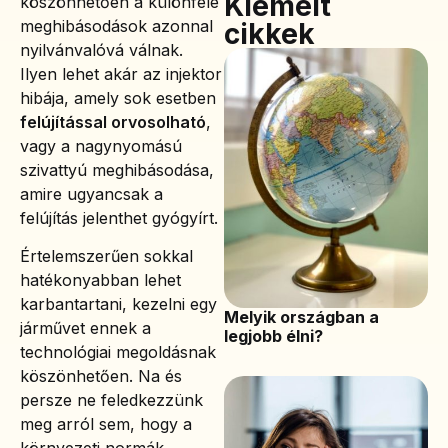
Kiemelt
köszönhetően a különféle
meghibásodások azonnal
cikkek
nyilvánvalóvá válnak.
Ilyen lehet akár az injektor
hibája, amely sok esetben
felújítással orvosolható
,
vagy a nagynyomású
szivattyú meghibásodása,
amire ugyancsak a
felújítás jelenthet gyógyírt.
Értelemszerűen sokkal
hatékonyabban lehet
karbantartani, kezelni egy
Melyik országban a
járművet ennek a
legjobb élni?
technológiai megoldásnak
köszönhetően. Na és
persze ne feledkezzünk
meg arról sem, hogy a