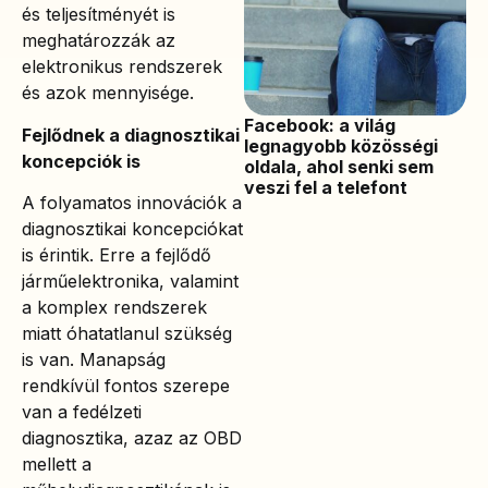
és teljesítményét is
meghatározzák az
elektronikus rendszerek
és azok mennyisége.
Facebook: a világ
Fejlődnek a diagnosztikai
legnagyobb közösségi
koncepciók is
oldala, ahol senki sem
veszi fel a telefont
A folyamatos innovációk a
diagnosztikai koncepciókat
is érintik. Erre a fejlődő
járműelektronika, valamint
a komplex rendszerek
miatt óhatatlanul szükség
is van. Manapság
rendkívül fontos szerepe
van a fedélzeti
diagnosztika, azaz az OBD
mellett a