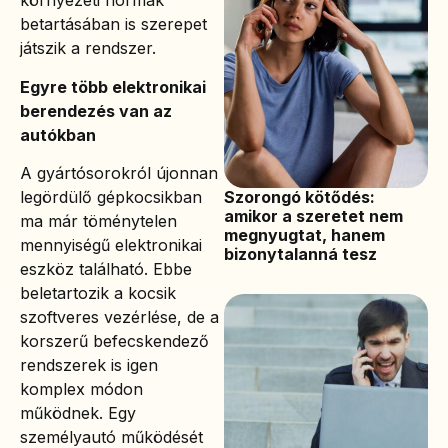
környezeti normák
betartásában is szerepet
játszik a rendszer.
Egyre több elektronikai
berendezés van az
autókban
A gyártósorokról újonnan
Szorongó kötődés:
legördülő gépkocsikban
amikor a szeretet nem
ma már töménytelen
megnyugtat, hanem
mennyiségű elektronikai
bizonytalanná tesz
eszköz található. Ebbe
beletartozik a kocsik
szoftveres vezérlése, de a
korszerű befecskendező
rendszerek is igen
komplex módon
működnek. Egy
személyautó működését