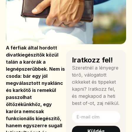
A férfiak által hordott
divatkiegészítők közül
Iratkozz fel!
talán a karórák a
Szeretnél a lényegre
legnépszerűbbek. Nem is
törő, válogatott
csoda: bár egy jól
cikkeket és tippeket
megválasztott nyaklánc
kapni? Iratkozz fel,
és karkötő is remekül
és megkapod a heti
passzolhat
best of-ot, zaj nélkül.
öltözékünkhöz, egy
karóra nemcsak
funkcionális kiegészítő,
hanem egyszerre sugall
Küldés