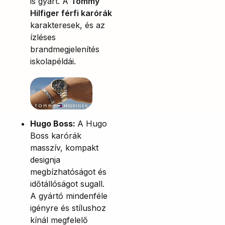
is gyárt. A
Tommy
Hilfiger férfi karórák
karakteresek, és az
ízléses
brandmegjelenítés
iskolapéldái.
Hugo Boss:
A Hugo
Boss karórák
masszív, kompakt
designja
megbízhatóságot és
időtállóságot sugall.
A gyártó mindenféle
igényre és stílushoz
kínál megfelelő