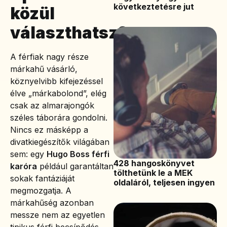
következtetésre jut
közül
választhatsz?
A férfiak nagy része
márkahű vásárló,
köznyelvibb kifejezéssel
élve „márkabolond”, elég
csak az almarajongók
széles táborára gondolni.
Nincs ez másképp a
divatkiegészítők világában
sem: egy
Hugo Boss férfi
428 hangoskönyvet
karóra
például garantáltan
tölthetünk le a MEK
sokak fantáziáját
oldaláról, teljesen ingyen
megmozgatja. A
márkahűség azonban
messze nem az egyetlen