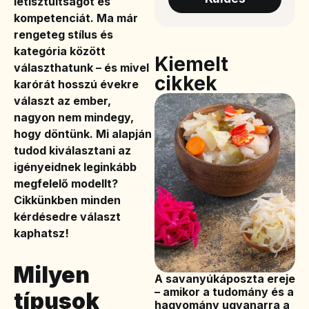
letisztultságot és
kompetenciát. Ma már
rengeteg stílus és
kategória között
Kiemelt
választhatunk
– és mivel
cikkek
karórát hosszú évekre
választ az ember,
nagyon nem mindegy,
hogy döntünk. Mi alapján
tudod kiválasztani az
igényeidnek leginkább
megfelelő modellt?
Cikkünkben minden
kérdésedre választ
kaphatsz!
Milyen
A savanyúkáposzta ereje
– amikor a tudomány és a
típusok
hagyomány ugyanarra a