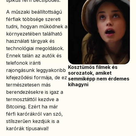
tipikus férfi becsípődés.
A műszaki beállítottságú
férfiak többsége szereti
tudni, hogyan működnek a
környezetében található
használati tárgyak és
technológiai megoldások.
Ennek talán az autók és
telefonok iránti
Kosztümös filmek és
rajongásunk leggyakoribb
sorozatok, amiket
kifejeződési formája, de ez
semmiképp nem érdemes
kihagyni
természetesen más
berendezésekre is igaz a
termosztáttól kezdve a
Bitcoinig. Ezért ha már
férfi karórákról van szó,
stílszerűen kezdjük is a
karórák típusaival!