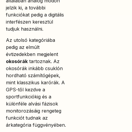
általában analóg módon
jelzik ki, a további
funkciókat pedig a digitális
interfészen keresztül
tudjuk használni.
Az utolsó kategóriába
pedig az elmúlt
évtizedekben megjelent
okosórák
tartoznak. Az
okosórák inkább csuklón
hordható számítógépek,
mint klasszikus karórák. A
GPS-től kezdve a
sportfunkciókig és a
különféle alvási fázisok
monitorozásáig rengeteg
funkciót tudnak az
árkategória függvényében.