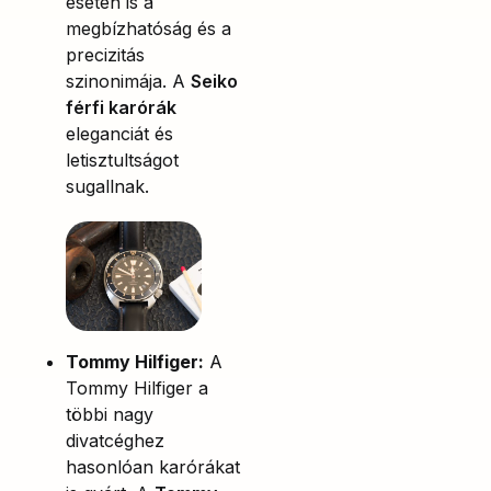
esetén is a
megbízhatóság és a
precizitás
szinonimája. A
Seiko
férfi karórák
eleganciát és
letisztultságot
sugallnak.
Tommy Hilfiger:
A
Tommy Hilfiger a
többi nagy
divatcéghez
hasonlóan karórákat