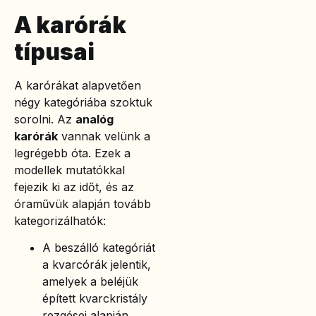
A karórák
típusai
A karórákat alapvetően
négy kategóriába szoktuk
sorolni. Az
analóg
karórák
vannak velünk a
legrégebb óta. Ezek a
modellek mutatókkal
fejezik ki az időt, és az
óraművük alapján tovább
kategorizálhatók:
A beszálló kategóriát
a kvarcórák jelentik,
amelyek a beléjük
épített kvarckristály
rezgései alapján