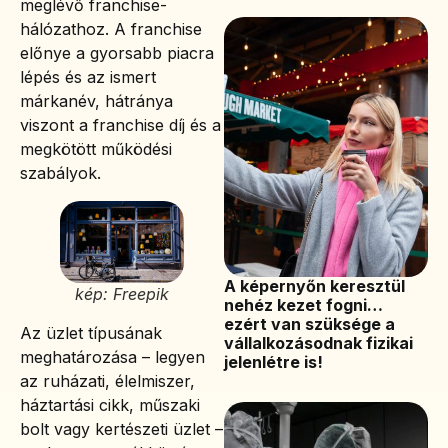
meglévő franchise-
hálózathoz. A franchise
előnye a gyorsabb piacra
lépés és az ismert
márkanév, hátránya
viszont a franchise díj és a
megkötött működési
szabályok.
A képernyőn keresztül
kép: Freepik
nehéz kezet fogni…
ezért van szüksége a
Az üzlet típusának
vállalkozásodnak fizikai
meghatározása – legyen
jelenlétre is!
az ruházati, élelmiszer,
háztartási cikk, műszaki
bolt vagy kertészeti üzlet –