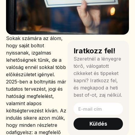
Sokak számára az álom,
hogy saját boltot
Iratkozz fel!
nyissanak, izgalmas
Szeretnél a lényegre
lehetőségnek tűnik, de a
törő, válogatott
valóság ennél sokkal több
cikkeket és tippeket
előkészületet igényel.
kapni? Iratkozz fel,
2025-ben a boltnyitás már
és megkapod a heti
tudatos tervezést, jogi és
best of-ot, zaj nélkül.
hatósági megfelelést,
valamint alapos
költségtervezést kíván. Az
indulás sikere azon múlik,
Küldés
hogy minden részletre
odafigyelsz: a megfelelő