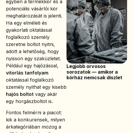
egyben a termékkör és a
potenciális vásárlói kör
meghatározását is jelenti.
Ha egy elméleti és
gyakorlati oktatással
foglalkozó személy
szeretne boltot nyitni,
adott a lehetőség, hogy
nyisson egy szaküzletet.
Például egy hajózással,
Legjobb orvosos
sorozatok — amikor a
vitorlás tanfolyam
kórház nemcsak díszlet
oktatással foglalkozó
személy nyithat egy kisebb
hajós boltot
vagy akár
egy horgászboltot is.
Fontos felmérni a piacot:
kik a konkurensek, milyen
árkategóriában mozog a