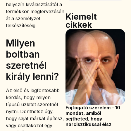
helyszín kiválasztásától a
termékkör megtervezésén
Kiemelt
át a személyzet
cikkek
felkészítéséig.
Milyen
boltban
szeretnél
király lenni?
Az első és legfontosabb
kérdés, hogy milyen
típusú üzletet szeretnél
Fojtogató szerelem – 10
nyitni. Dönthetsz úgy,
mondat, amiből
hogy saját márkát építesz,
sejtheted, hogy
narcisztikussal élsz
vagy csatlakozol egy