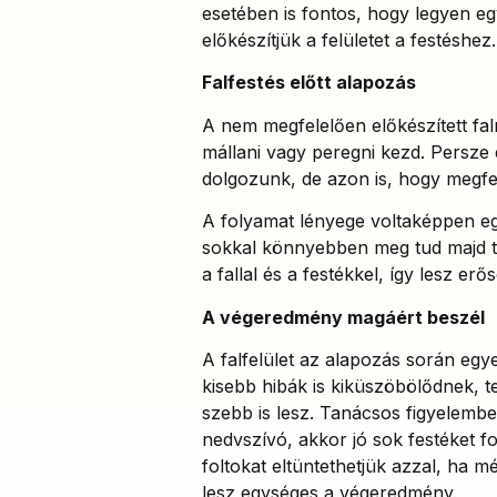
esetében is fontos, hogy legyen eg
előkészítjük a felületet a festéshez
Falfestés előtt alapozás
A nem megfelelően előkészített fal
mállani vagy peregni kezd. Persze
dolgozunk, de azon is, hogy megfele
A folyamat lényege voltaképpen egy 
sokkal könnyebben meg tud majd ta
a fallal és a festékkel, így lesz er
A végeredmény magáért beszél
A falfelület az alapozás során egy
kisebb hibák is kiküszöbölődnek,
szebb is lesz. Tanácsos figyelembe
nedvszívó, akkor jó sok festéket fo
foltokat eltüntethetjük azzal, ha m
lesz egységes a végeredmény.