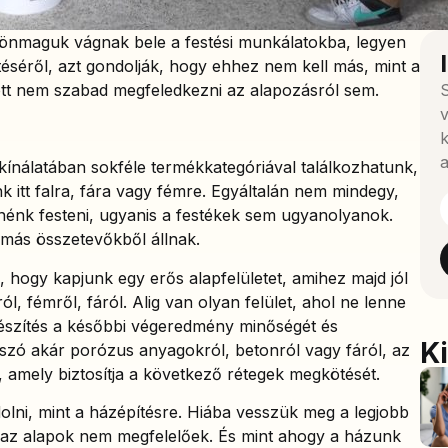
nmaguk vágnak bele a festési munkálatokba, legyen
stéséről, azt gondolják, hogy ehhez nem kell más, mint a
ott nem szabad megfeledkezni az alapozásról sem.
S
v
k
a
kínálatában sokféle termékkategóriával találkozhatunk,
k itt falra, fára vagy fémre. Egyáltalán nem mindegy,
tnénk festeni, ugyanis a festékek sem ugyanolyanok.
más összetevőkből állnak.
 hogy kapjunk egy erős alapfelületet, amihez majd jól
ól, fémről, fáról. Alig van olyan felület, ahol ne lenne
észítés a későbbi végeredmény minőségét és
K
n szó akár porózus anyagokról, betonról vagy fáról, az
, amely biztosítja a következő rétegek megkötését.
lni, mint a házépítésre. Hiába vesszük meg a legjobb
 az alapok nem megfelelőek. És mint ahogy a házunk