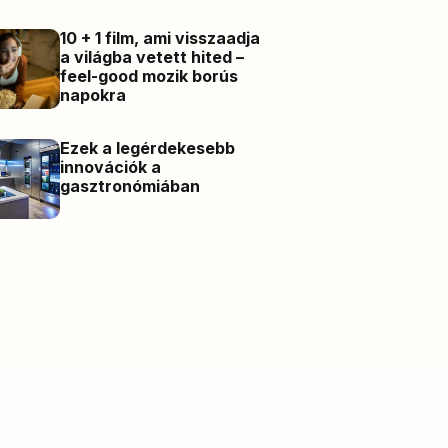
10 + 1 film, ami visszaadja
a világba vetett hited –
feel-good mozik borús
napokra
Ezek a legérdekesebb
innovációk a
gasztronómiában