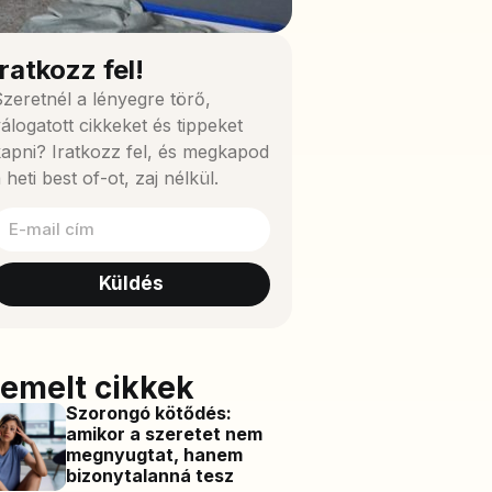
Iratkozz fel!
zeretnél a lényegre törő,
álogatott cikkeket és tippeket
apni? Iratkozz fel, és megkapod
 heti best of-ot, zaj nélkül.
Küldés
iemelt cikkek
Szorongó kötődés:
amikor a szeretet nem
megnyugtat, hanem
bizonytalanná tesz