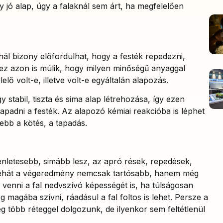
y jó alap, úgy a falaknál sem árt, ha megfelelően
.
nál bizony előfordulhat, hogy a festék repedezni,
 ez azon is múlik, hogy milyen minőségű anyaggal
lő volt-e, illetve volt-e egyáltalán alapozás.
stabil, tiszta és sima alap létrehozása, így ezen
padni a festék. Az alapozó kémiai reakcióba is léphet
ősebb a kötés, a tapadás.
enletesebb, simább lesz, az apró rések, repedések,
 tehát a végeredmény nemcsak tartósabb, hanem még
 venni a fal nedvszívó képességét is, ha túlságosan
g magába szívni, ráadásul a fal foltos is lehet. Persze a
ég több réteggel dolgozunk, de ilyenkor sem feltétlenül