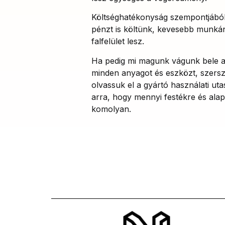
Költséghatékonyság szempontjából
pénzt is költünk, kevesebb munkánk
falfelület lesz.
Ha pedig mi magunk vágunk bele a 
minden anyagot és eszközt, szerszá
olvassuk el a gyártó használati uta
arra, hogy mennyi festékre és alap
komolyan.