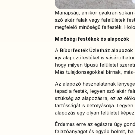
Manapság, amikor gyakran sokan ö
szó akár falak vagy fafelületek fe
megfelelő minőségű falfesték. Hol
Minőségi festékek és alapozók
A
Bíborfesték Üzletház alapozók
így alapozófestéket is vásárolhatun
hogy milyen típusú felületet szere
Más tulajdonságokkal bírnak, más-
Az alapozó használatának lényege,
tapad a festék, legyen szó akár falr
szükség az alapozásra, ez az elők
tartósságát is befolyásolja. Legye
alapozás egy olyan felületet képez
Érdemes erre az egészre úgy gondo
falazóanyagot és egyéb holmit, ha