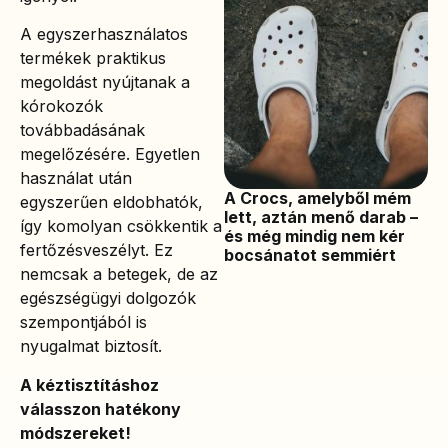
A egyszerhasználatos
termékek praktikus
megoldást nyújtanak a
kórokozók
továbbadásának
megelőzésére. Egyetlen
használat után
A Crocs, amelyből mém
egyszerűen eldobhatók,
lett, aztán menő darab –
így komolyan csökkentik a
és még mindig nem kér
fertőzésveszélyt. Ez
bocsánatot semmiért
nemcsak a betegek, de az
egészségügyi dolgozók
szempontjából is
nyugalmat biztosít.
A kéztisztításhoz
válasszon hatékony
módszereket!