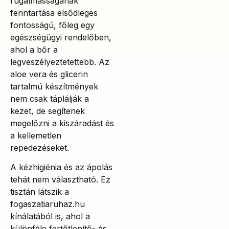
rugalmasságának
fenntartása elsődleges
fontosságú, főleg egy
egészségügyi rendelőben,
ahol a bőr a
legveszélyeztetettebb. Az
aloe vera és glicerin
tartalmú készítmények
nem csak táplálják a
kezet, de segítenek
megelőzni a kiszáradást és
a kellemetlen
repedezéseket.
A kézhigiénia és az ápolás
tehát nem választható. Ez
tisztán látszik a
fogaszatiaruhaz.hu
kínálatából is, ahol a
különféle fertőtlenítő- és