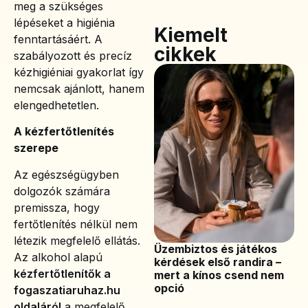
meg a szükséges
lépéseket a higiénia
Kiemelt
fenntartásáért. A
cikkek
szabályozott és precíz
kézhigiéniai gyakorlat így
nemcsak ajánlott, hanem
elengedhetetlen.
A kézfertőtlenítés
szerepe
Az egészségügyben
dolgozók számára
premissza, hogy
fertőtlenítés nélkül nem
létezik megfelelő ellátás.
Üzembiztos és játékos
Az alkohol alapú
kérdések első randira –
kézfertőtlenítők a
mert a kínos csend nem
opció
fogaszatiaruhaz.hu
oldaláról
a megfelelő