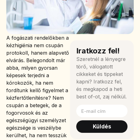
A fogászati rendelőkben a
kézhigiénia nem csupán
Iratkozz fel!
protokoll, hanem alapvető
Szeretnél a lényegre
elvárás. Belegondolt már
törő, válogatott
abba, milyen gyorsan
cikkeket és tippeket
képesek terjedni a
kapni? Iratkozz fel,
kórokozók, ha nem
és megkapod a heti
fordítunk kellő figyelmet a
best of-ot, zaj nélkül.
kézfertőtlenítésre? Nem
csupán a betegek, de a
fogorvosok és az
egészségügyi személyzet
Küldés
egészsége is veszélybe
kerülhet, ha nem tesszük