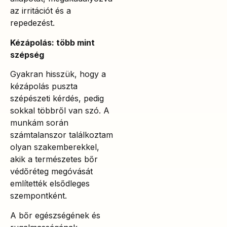
az irritációt és a
repedezést.
Kézápolás: több mint
szépség
Gyakran hisszük, hogy a
kézápolás puszta
szépészeti kérdés, pedig
sokkal többről van szó. A
munkám során
számtalanszor találkoztam
olyan szakemberekkel,
akik a természetes bőr
védőréteg megóvását
említették elsődleges
szempontként.
A bőr egészségének és