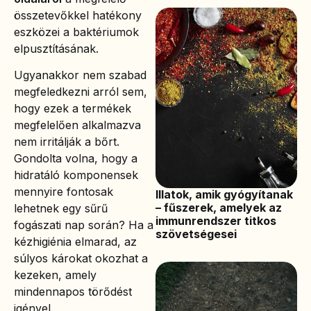
összetevőkkel hatékony
eszközei a baktériumok
elpusztításának.
Ugyanakkor nem szabad
megfeledkezni arról sem,
hogy ezek a termékek
megfelelően alkalmazva
nem irritálják a bőrt.
Gondolta volna, hogy a
hidratáló komponensek
mennyire fontosak
Illatok, amik gyógyítanak
– fűszerek, amelyek az
lehetnek egy sűrű
immunrendszer titkos
fogászati nap során? Ha a
szövetségesei
kézhigiénia elmarad, az
súlyos károkat okozhat a
kezeken, amely
mindennapos törődést
igényel.