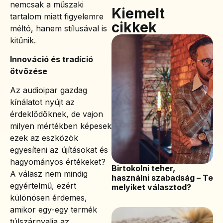
nemcsak a műszaki
Kiemelt
tartalom miatt figyelemre
cikkek
méltó, hanem stílusával is
kitűnik.
Innováció és tradíció
ötvözése
Az audioipar gazdag
kínálatot nyújt az
érdeklődőknek, de vajon
milyen mértékben képesek
ezek az eszközök
egyesíteni az újításokat és
hagyományos értékeket?
Birtokolni teher,
A válasz nem mindig
használni szabadság – Te
egyértelmű, ezért
melyiket választod?
különösen érdemes,
amikor egy-egy termék
túlszárnyalja az