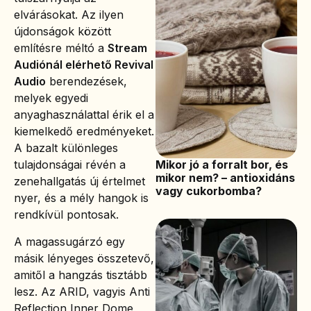
elvárásokat. Az ilyen
újdonságok között
említésre méltó a
Stream
Audiónál elérhető Revival
Audio
berendezések,
melyek egyedi
anyaghasználattal érik el a
kiemelkedő eredményeket.
A bazalt különleges
Mikor jó a forralt bor, és
tulajdonságai révén a
mikor nem? – antioxidáns
zenehallgatás új értelmet
vagy cukorbomba?
nyer, és a mély hangok is
rendkívül pontosak.
A magassugárzó egy
másik lényeges összetevő,
amitől a hangzás tisztább
lesz. Az ARID, vagyis Anti
Reflection Inner Dome