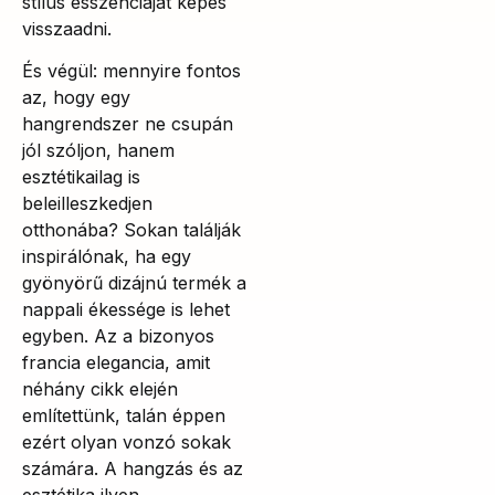
stílus esszenciáját képes
visszaadni.
És végül: mennyire fontos
az, hogy egy
hangrendszer ne csupán
jól szóljon, hanem
esztétikailag is
beleilleszkedjen
otthonába? Sokan találják
inspirálónak, ha egy
gyönyörű dizájnú termék a
nappali ékessége is lehet
egyben. Az a bizonyos
francia elegancia, amit
néhány cikk elején
említettünk, talán éppen
ezért olyan vonzó sokak
számára. A hangzás és az