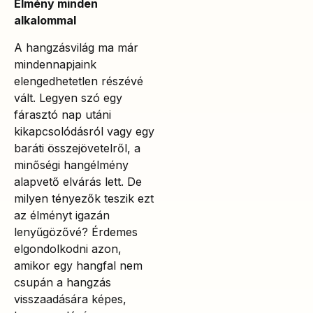
Élmény minden
alkalommal
A hangzásvilág ma már
mindennapjaink
elengedhetetlen részévé
vált. Legyen szó egy
fárasztó nap utáni
kikapcsolódásról vagy egy
baráti összejövetelről, a
minőségi hangélmény
alapvető elvárás lett. De
milyen tényezők teszik ezt
az élményt igazán
lenyűgözővé? Érdemes
elgondolkodni azon,
amikor egy hangfal nem
csupán a hangzás
visszaadására képes,