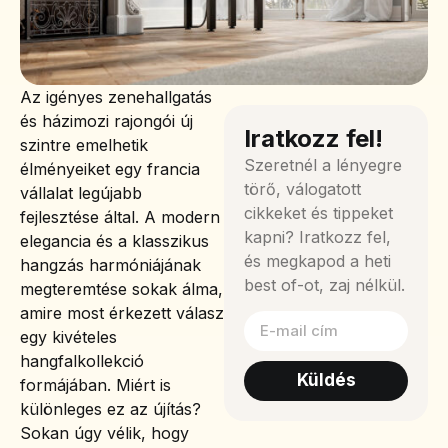
Az igényes zenehallgatás
és házimozi rajongói új
Iratkozz fel!
szintre emelhetik
Szeretnél a lényegre
élményeiket egy francia
törő, válogatott
vállalat legújabb
cikkeket és tippeket
fejlesztése által. A modern
kapni? Iratkozz fel,
elegancia és a klasszikus
és megkapod a heti
hangzás harmóniájának
best of-ot, zaj nélkül.
megteremtése sokak álma,
amire most érkezett válasz
egy kivételes
hangfalkollekció
Küldés
formájában. Miért is
különleges ez az újítás?
Sokan úgy vélik, hogy