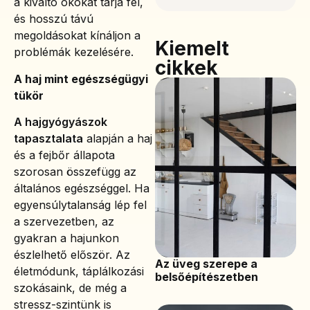
a kiváltó okokat tárja fel,
és hosszú távú
megoldásokat kínáljon a
Kiemelt
problémák kezelésére.
cikkek
A haj mint egészségügyi
tükör
A hajgyógyászok
tapasztalata
alapján a haj
és a fejbőr állapota
szorosan összefügg az
általános egészséggel. Ha
egyensúlytalanság lép fel
a szervezetben, az
gyakran a hajunkon
észlelhető először. Az
Az üveg szerepe a
életmódunk, táplálkozási
belsőépítészetben
szokásaink, de még a
stressz-szintünk is