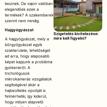
tesznek. De vajon valóban
elegendőek ezek a
termékek? A szakemberek
szerint nem mindig.
Hajgyógyászat
Szigetelés kivitelezése:
mire kell figyelni?
A hajgyógyászat, mely a
bőrgyógyászat egyik
szakterülete, lehetőséget
ad arra, hogy alaposabb
képet kapjunk a probléma
gyökereiről. A
trichológusok
mikrokamerás vizsgálatok
segítségével akár a
hajbeültetés opcióját is
felmérhetik; így kiderül,
hogy milyen alapvető