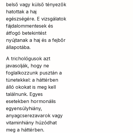
belső vagy külső tényezők
hatottak a haj
egészségére. E vizsgálatok
fájdalommentesek és
átfogó betekintést
nyújtanak a haj és a fejbőr
állapotába.
A trichológusok azt
javasolják, hogy ne
foglalkozzunk pusztán a
tünetekkel: a háttérben
álló okokat is meg kell
találnunk. Egyes
esetekben hormonális
egyensúlyhiány,
anyagcserezavarok vagy
vitaminhiány húzódhat
meg a háttérben.