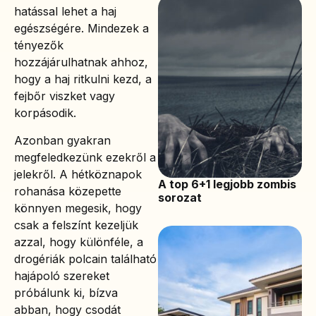
hatással lehet a haj
egészségére. Mindezek a
tényezők
hozzájárulhatnak ahhoz,
hogy a haj ritkulni kezd, a
fejbőr viszket vagy
korpásodik.
Azonban gyakran
megfeledkezünk ezekről a
jelekről. A hétköznapok
A top 6+1 legjobb zombis
rohanása közepette
sorozat
könnyen megesik, hogy
csak a felszínt kezeljük
azzal, hogy különféle, a
drogériák polcain található
hajápoló szereket
próbálunk ki, bízva
abban, hogy csodát