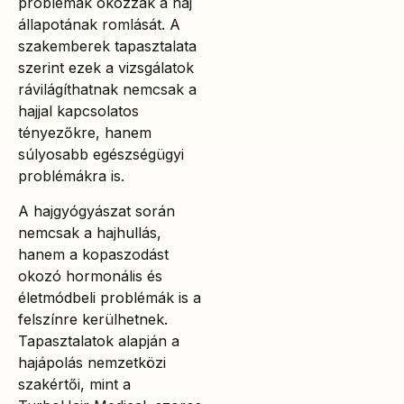
problémák okozzák a haj
állapotának romlását. A
szakemberek tapasztalata
szerint ezek a vizsgálatok
rávilágíthatnak nemcsak a
hajjal kapcsolatos
tényezőkre, hanem
súlyosabb egészségügyi
problémákra is.
A hajgyógyászat során
nemcsak a hajhullás,
hanem a kopaszodást
okozó hormonális és
életmódbeli problémák is a
felszínre kerülhetnek.
Tapasztalatok alapján a
hajápolás nemzetközi
szakértői, mint a