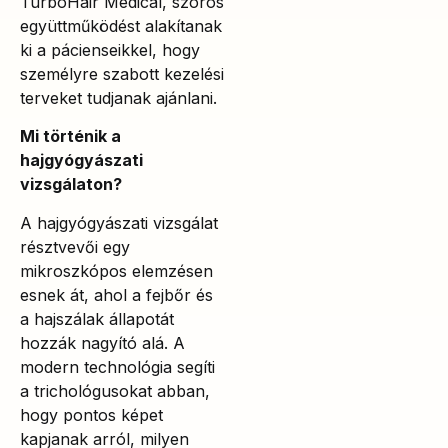
TurboHair Medical, szoros
együttműködést alakítanak
ki a pácienseikkel, hogy
személyre szabott kezelési
terveket tudjanak ajánlani.
Mi történik a
hajgyógyászati
vizsgálaton?
A hajgyógyászati vizsgálat
résztvevői egy
mikroszkópos elemzésen
esnek át, ahol a fejbőr és
a hajszálak állapotát
hozzák nagyító alá. A
modern technológia segíti
a trichológusokat abban,
hogy pontos képet
kapjanak arról, milyen