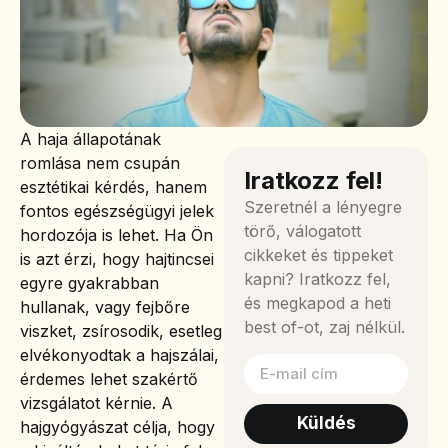
A haja állapotának
romlása nem csupán
Iratkozz fel!
esztétikai kérdés, hanem
Szeretnél a lényegre
fontos egészségügyi jelek
törő, válogatott
hordozója is lehet. Ha Ön
cikkeket és tippeket
is azt érzi, hogy hajtincsei
kapni? Iratkozz fel,
egyre gyakrabban
és megkapod a heti
hullanak, vagy fejbőre
best of-ot, zaj nélkül.
viszket, zsírosodik, esetleg
elvékonyodtak a hajszálai,
érdemes lehet szakértő
vizsgálatot kérnie. A
Küldés
hajgyógyászat célja, hogy