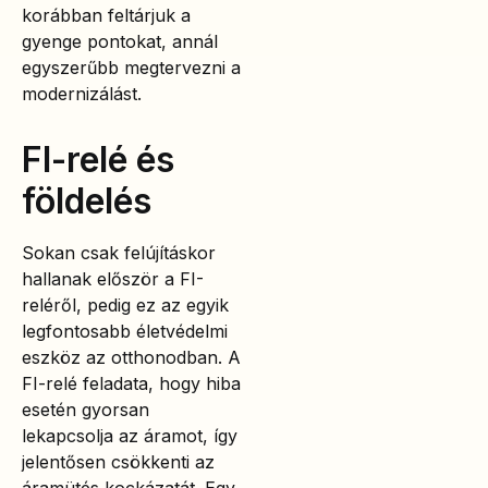
korábban feltárjuk a
gyenge pontokat, annál
egyszerűbb megtervezni a
modernizálást.
FI-relé és
földelés
Sokan csak felújításkor
hallanak először a FI-
reléről, pedig ez az egyik
legfontosabb életvédelmi
eszköz az otthonodban. A
FI-relé feladata, hogy hiba
esetén gyorsan
lekapcsolja az áramot, így
jelentősen csökkenti az
áramütés kockázatát. Egy