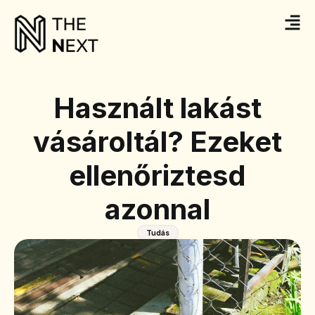
Használt lakást
vásároltál? Ezeket
ellenőriztesd
azonnal
Tudás