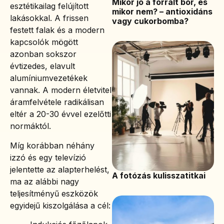
Mikor jó a forralt bor, és
esztétikailag felújított
mikor nem? – antioxidáns
lakásokkal. A frissen
vagy cukorbomba?
festett falak és a modern
kapcsolók mögött
azonban sokszor
évtizedes, elavult
alumíniumvezetékek
vannak. A modern életvitel
áramfelvétele radikálisan
eltér a 20-30 évvel ezelőtti
normáktól.
Míg korábban néhány
izzó és egy televízió
jelentette az alapterhelést,
A fotózás kulisszatitkai
ma az alábbi nagy
teljesítményű eszközök
egyidejű kiszolgálása a cél: