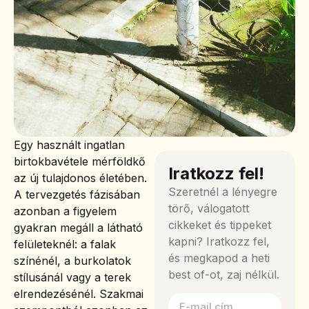
Egy használt ingatlan
birtokbavétele mérföldkő
Iratkozz fel!
az új tulajdonos életében.
Szeretnél a lényegre
A tervezgetés fázisában
törő, válogatott
azonban a figyelem
cikkeket és tippeket
gyakran megáll a látható
kapni? Iratkozz fel,
felületeknél: a falak
és megkapod a heti
színénél, a burkolatok
best of-ot, zaj nélkül.
stílusánál vagy a terek
elrendezésénél. Szakmai