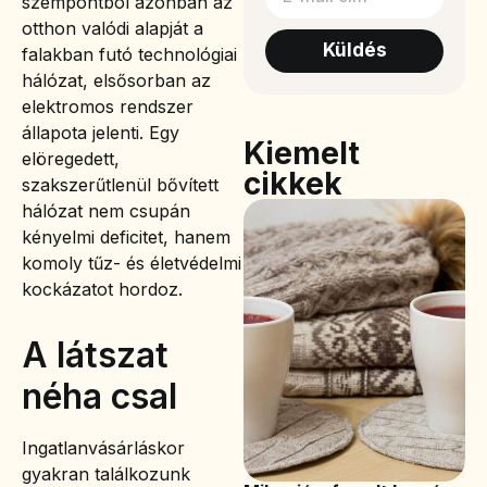
szempontból azonban az
otthon valódi alapját a
Küldés
falakban futó technológiai
hálózat, elsősorban az
elektromos rendszer
állapota jelenti. Egy
Kiemelt
elöregedett,
cikkek
szakszerűtlenül bővített
hálózat nem csupán
kényelmi deficitet, hanem
komoly tűz- és életvédelmi
kockázatot hordoz.
A látszat
néha csal
Ingatlanvásárláskor
gyakran találkozunk