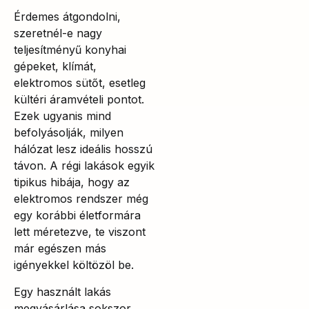
Érdemes átgondolni,
szeretnél-e nagy
teljesítményű konyhai
gépeket, klímát,
elektromos sütőt, esetleg
kültéri áramvételi pontot.
Ezek ugyanis mind
befolyásolják, milyen
hálózat lesz ideális hosszú
távon. A régi lakások egyik
tipikus hibája, hogy az
elektromos rendszer még
egy korábbi életformára
lett méretezve, te viszont
már egészen más
igényekkel költözöl be.
Egy használt lakás
megvásárlása sokszor