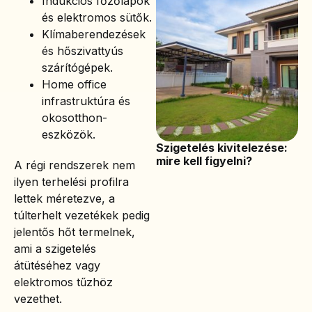
Indukciós főzőlapok
és elektromos sütők.
Klímaberendezések
és hőszivattyús
szárítógépek.
Home office
infrastruktúra és
okosotthon-
eszközök.
Szigetelés kivitelezése:
mire kell figyelni?
A régi rendszerek nem
ilyen terhelési profilra
lettek méretezve, a
túlterhelt vezetékek pedig
jelentős hőt termelnek,
ami a szigetelés
átütéséhez vagy
elektromos tűzhöz
vezethet.