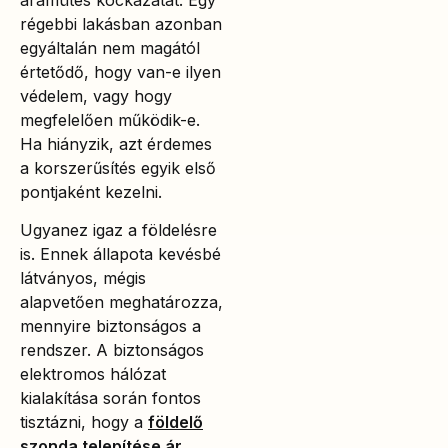
régebbi lakásban azonban
egyáltalán nem magától
értetődő, hogy van-e ilyen
védelem, vagy hogy
megfelelően működik-e.
Ha hiányzik, azt érdemes
a korszerűsítés egyik első
pontjaként kezelni.
Ugyanez igaz a földelésre
is. Ennek állapota kevésbé
látványos, mégis
alapvetően meghatározza,
mennyire biztonságos a
rendszer. A biztonságos
elektromos hálózat
kialakítása során fontos
tisztázni, hogy a
földelő
szonda telepítése ár