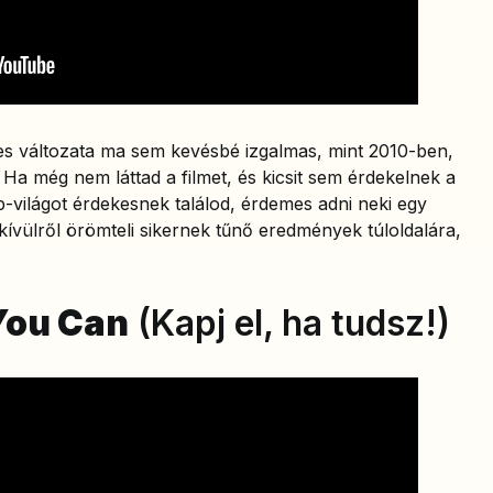
s változata ma sem kevésbé izgalmas, mint 2010-ben,
 Ha még nem láttad a filmet, és kicsit sem érdekelnek a
up-világot érdekesnek találod, érdemes adni neki egy
 kívülről örömteli sikernek tűnő eredmények túloldalára,
 You Can
(Kapj el, ha tudsz!)