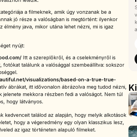
lmvásznon létezik.
S
kategóriája a filmeknek, amik úgy vonzanak be a
v
annak jó része a valóságban is megtörtént: ilyenkor
k
z élmény java, mikor utána lehet nézni, mi is igaz
a
éget nyújt:
wood.com/
Itt a szereplőkről, és a cselekményről is
, fotókat találunk a valósággal szembeállítva: sokszor
séggel.
utiful.net/visualizations/based-on-a-true-true-
K
ív ábrákat, itt idővonalon ábrázolva meg tudod nézni,
k jelenete mekkora részben fedi a valóságot. Nem túl
os, hogy látványos.
k kedvenceit találod az alapján, hogy melyik alkotások
eletet, hogy a végeredmény egy olyan klasszikus lesz,
veled az igaz történeten alapuló filmeket.