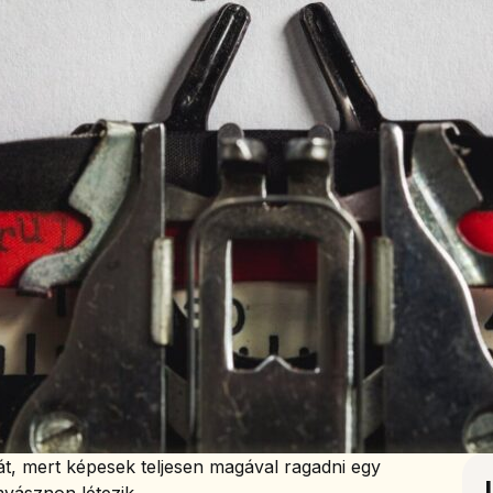
gát, mert képesek teljesen magával ragadni egy