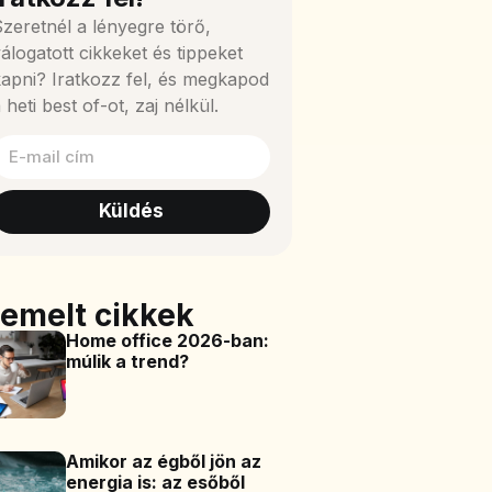
zeretnél a lényegre törő,
álogatott cikkeket és tippeket
apni? Iratkozz fel, és megkapod
 heti best of-ot, zaj nélkül.
Küldés
iemelt cikkek
Home office 2026-ban:
múlik a trend?
Amikor az égből jön az
energia is: az esőből