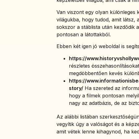
képzeletbeli világba, ami csak a fi
Van viszont egy olyan különleges 
világukba, hogy tudod, amit látsz, 
sokszor a stáblista után kezdődik a
pontosan a látottakból.
Ebben két igen jó weboldal is segíts
https://www.historyvsholly
részletes összehasonlításokat
megdöbbentően kevés különb
https://www.informationisbea
story/
Ha szereted az informat
hogy a filmek pontosan melyi
nagy az adatbázis, de az bizt
Az alábbi listában szerkesztőségün
vegyítik úgy a valóságot és a képz
amit vétek lenne kihagynod, ha ked