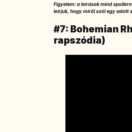
Figyelem: a leírások mind spoiler
leírjuk, hogy miről szól egy adott 
#7: Bohemian R
rapszódia)