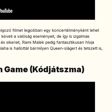
lgozó filmet legjobban egy koncertélményként lehet
n követi a valóság eseményeit, de így is izgalmas
és sikereit, Rami Malek pedig fantasztikusan hívja
aha is hallottál bármilyen Queen-slágert és tetszett is,
on Game (Kódjátszma)