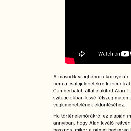
A második világháború környékén j
nem a csatajelenetekre koncentrál. 
Cumberbatch által alakított Alan Tu
szituációkban kissé félszeg matema
végkimenetelének eldöntéséhez.
Ha történelemórákról ez alapján mé
annyiban, hogy Alan kiváló rejtvén
hasznos, mikor a német hadsereg kif