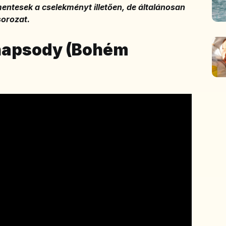
mentesek a cselekményt illetően, de általánosan
sorozat.
hapsody (Bohém