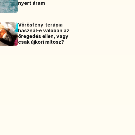
nyert áram
Vörösfény-terápia –
használ-e valóban az
öregedés ellen, vagy
csak újkori mítosz?