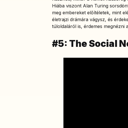
Hiába viszont Alan Turing sorsdön
meg embereket előítéletek, mint e
életrajzi drámára vágysz, és érdek
túloldaláról is, érdemes megnézni a
#5: The Social N