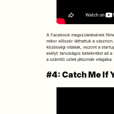
A Facebook megszületésének filme
mikor először láthattuk a vásznon.
közösségi oldalak, viszont a start
esélyt: tanulságos betekintést ad a
a számító üzleti játszmák világába.
#4: Catch Me If