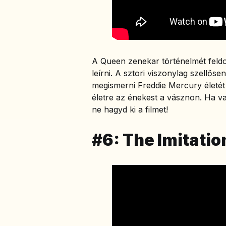
A Queen zenekar történelmét feldo
leírni. A sztori viszonylag szellőse
megismerni Freddie Mercury életét 
életre az énekest a vásznon. Ha val
ne hagyd ki a filmet!
#6: The Imitati