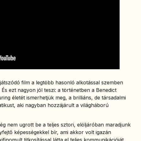
átszódó film a legtöbb hasonló alkotással szemben
És ezt nagyon jól teszi: a történetben a Benedict
ring életét ismerhetjük meg, a brilliáns, de társadalmi
tikust, aki nagyban hozzájárult a világháború
g nem ugrott be a teljes sztori, elöljáróban maradjunk
yfejtő képességekkel bír, ami akkor volt igazán
inomult titkosítással látta el teljes kommunikációját.