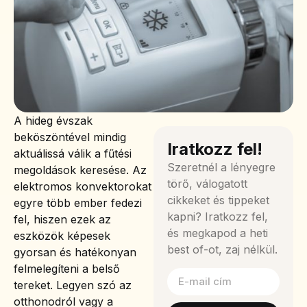
A hideg évszak
beköszöntével mindig
Iratkozz fel!
aktuálissá válik a fűtési
Szeretnél a lényegre
megoldások keresése. Az
törő, válogatott
elektromos konvektorokat
cikkeket és tippeket
egyre több ember fedezi
kapni? Iratkozz fel,
fel, hiszen ezek az
és megkapod a heti
eszközök képesek
best of-ot, zaj nélkül.
gyorsan és hatékonyan
felmelegíteni a belső
tereket. Legyen szó az
otthonodról vagy a