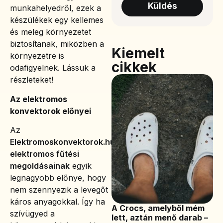
Küldés
munkahelyedről, ezek a
készülékek egy kellemes
és meleg környezetet
biztosítanak, miközben a
Kiemelt
környezetre is
cikkek
odafigyelnek. Lássuk a
részleteket!
Az elektromos
konvektorok előnyei
Az
Elektromoskonvektorok.hu
elektromos fűtési
megoldásainak
egyik
legnagyobb előnye, hogy
nem szennyezik a levegőt
káros anyagokkal. Így ha
A Crocs, amelyből mém
szívügyed a
lett, aztán menő darab –