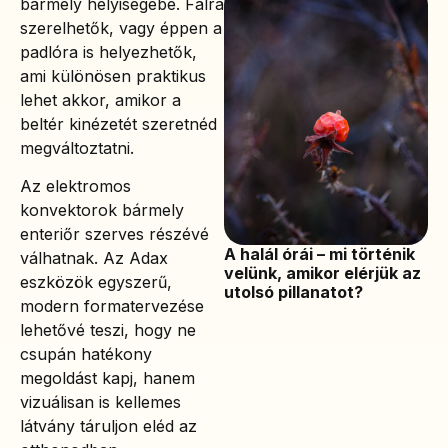
bármely helyiségébe. Falra
szerelhetők, vagy éppen a
padlóra is helyezhetők,
ami különösen praktikus
lehet akkor, amikor a
beltér kinézetét szeretnéd
megváltoztatni.
Az elektromos
konvektorok bármely
enteriőr szerves részévé
A halál órái – mi történik
válhatnak. Az Adax
velünk, amikor elérjük az
eszközök egyszerű,
utolsó pillanatot?
modern formatervezése
lehetővé teszi, hogy ne
csupán hatékony
megoldást kapj, hanem
vizuálisan is kellemes
látvány táruljon eléd az