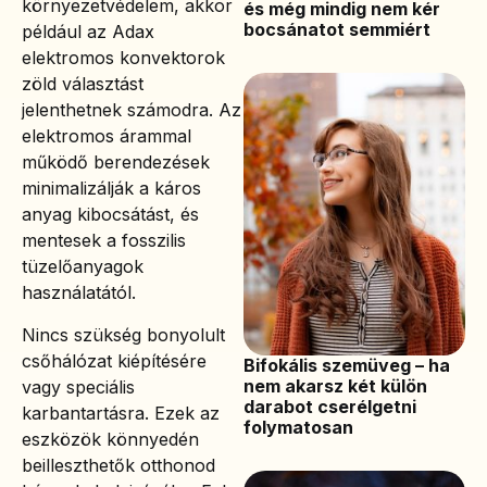
környezetvédelem, akkor
és még mindig nem kér
bocsánatot semmiért
például az Adax
elektromos konvektorok
zöld választást
jelenthetnek számodra. Az
elektromos árammal
működő berendezések
minimalizálják a káros
anyag kibocsátást, és
mentesek a fosszilis
tüzelőanyagok
használatától.
Nincs szükség bonyolult
csőhálózat kiépítésére
Bifokális szemüveg – ha
nem akarsz két külön
vagy speciális
darabot cserélgetni
karbantartásra. Ezek az
folymatosan
eszközök könnyedén
beilleszthetők otthonod