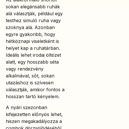
sokan elegánsabb ruhák
alá választják, például egy
testhez simuló ruha vagy
szoknya alá. Azonban
egyre gyakoribb, hogy
hétköznapi viseletként is
helyet kap a ruhatárban.
Ideális lehet irodai öltözet
alatt, egy hosszabb séta
vagy rendezvény
alkalmával, sőt, sokan
utazáshoz is szívesen
választják, amikor fontos a
hosszan tartó kényelem.
A nyári szezonban
kifejezetten előnyös lehet,
hiszen megakadályozza a
combok dörzsölődéséből