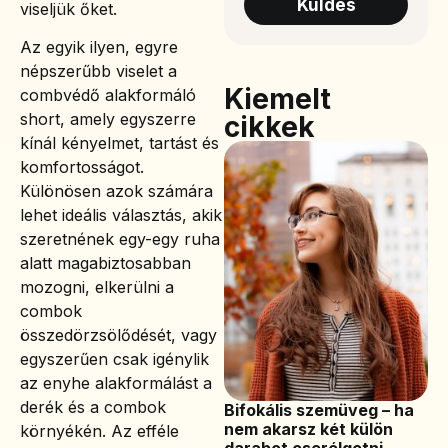
Küldés
viseljük őket.
Az egyik ilyen, egyre
népszerűbb viselet a
Kiemelt
combvédő alakformáló
short, amely egyszerre
cikkek
kínál kényelmet, tartást és
komfortosságot.
Különösen azok számára
lehet ideális választás, akik
szeretnének egy-egy ruha
alatt magabiztosabban
mozogni, elkerülni a
combok
összedörzsölődését, vagy
egyszerűen csak igénylik
az enyhe alakformálást a
derék és a combok
Bifokális szemüveg – ha
nem akarsz két külön
környékén. Az efféle