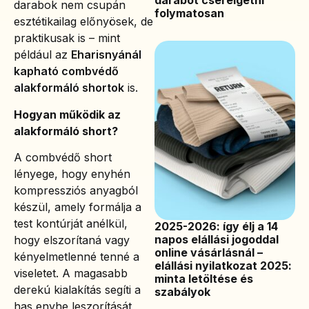
darabot cserélgetni
darabok nem csupán
folymatosan
esztétikailag előnyösek, de
praktikusak is – mint
például az
Eharisnyánál
kapható combvédő
alakformáló shortok
is.
Hogyan működik az
alakformáló short?
A combvédő short
lényege, hogy enyhén
kompressziós anyagból
készül, amely formálja a
test kontúrját anélkül,
2025-2026: így élj a 14
napos elállási jogoddal
hogy elszorítaná vagy
online vásárlásnál –
kényelmetlenné tenné a
elállási nyilatkozat 2025:
viseletet. A magasabb
minta letöltése és
derekú kialakítás segíti a
szabályok
has enyhe leszorítását,