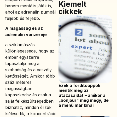
Kiemelt
hanem mentális játék is,
cikkek
ahol az adrenalin pumpál
feljebb és feljebb.
A magasság és az
adrenalin vonzereje
a sziklamászás
különlegessége, hogy az
ember egyszerre
tapasztalja meg a
szabadság és a veszély
kettősségét. Amikor több
száz méteres
Ezek a fordítóappok
magasságban
mentik meg az
kapaszkodsz és csak a
utazásaidat – amikor a
„bonjour” még megy, de
saját felkészültségedben
a menü már kínai
bízhatsz, minden érzék
kiélesedik, a koncentráció