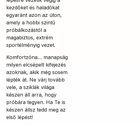
lépésre vezetik végig a
kezdőket és haladókat
egyaránt azon az úton,
amely a hobbi szintű
próbálkozástól a
magabiztos, extrém
sportélményig vezet.
Komfortzóna… manapság
milyen elcsépelt kifejezés
azoknak, akik még sosem
lépték át. Ne várj tovább
vele, a sziklák világa
készen áll arra, hogy
próbára tegyen. Ha Te is
készen állsz tedd meg az
első lépést!