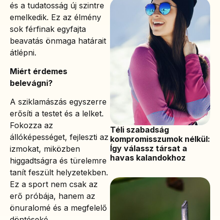
és a tudatosság új szintre
emelkedik. Ez az élmény
sok férfinak egyfajta
beavatás önmaga határait
átlépni.
Miért érdemes
belevágni?
A sziklamászás egyszerre
erősíti a testet és a lelket.
Fokozza az
Téli szabadság
állóképességet, fejleszti az
kompromisszumok nélkül:
Így válassz társat a
izmokat, miközben
havas kalandokhoz
higgadtságra és türelemre
tanít feszült helyzetekben.
Ez a sport nem csak az
erő próbája, hanem az
önuralomé és a megfelelő
döntéseké.