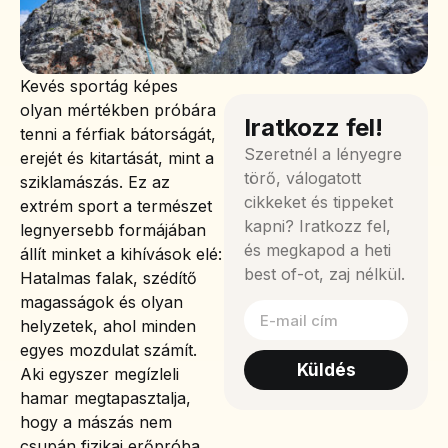
Kevés sportág képes
olyan mértékben próbára
Iratkozz fel!
tenni a férfiak bátorságát,
Szeretnél a lényegre
erejét és kitartását, mint a
törő, válogatott
sziklamászás. Ez az
cikkeket és tippeket
extrém sport a természet
kapni? Iratkozz fel,
legnyersebb formájában
és megkapod a heti
állít minket a kihívások elé:
best of-ot, zaj nélkül.
Hatalmas falak, szédítő
magasságok és olyan
helyzetek, ahol minden
egyes mozdulat számít.
Küldés
Aki egyszer megízleli
hamar megtapasztalja,
hogy a mászás nem
csupán fizikai erőpróba,