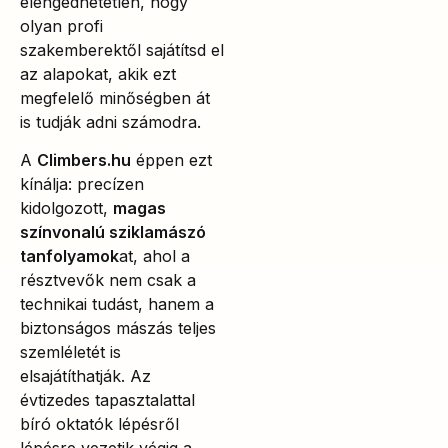
elengedhetetlen, hogy
olyan profi
szakemberektől sajátítsd el
az alapokat, akik ezt
megfelelő minőségben át
is tudják adni számodra.
A
Climbers.hu
éppen ezt
kínálja: precízen
kidolgozott,
magas
színvonalú sziklamászó
tanfolyamok
at, ahol a
résztvevők nem csak a
technikai tudást, hanem a
biztonságos mászás teljes
szemléletét is
elsajátíthatják. Az
évtizedes tapasztalattal
bíró oktatók lépésről