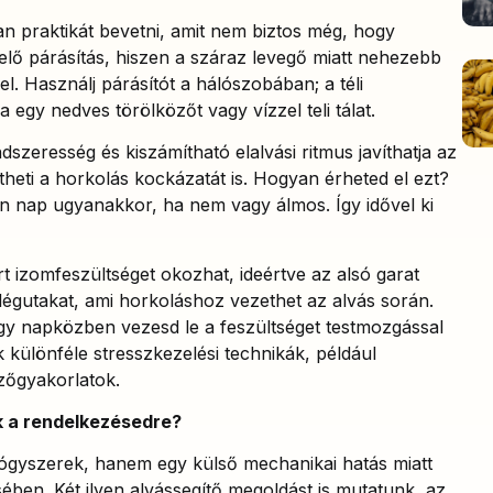
an praktikát bevetni, amit nem biztos még, hogy
elő párásítás, hiszen a száraz levegő miatt nehezebb
el. Használj párásítót a hálószobában; a téli
a egy nedves törölközőt vagy vízzel teli tálat.
szeresség és kiszámítható elalvási ritmus javíthatja az
heti a horkolás kockázatát is. Hogyan érheted el ezt?
en nap ugyanakkor, ha nem vagy álmos. Így idővel ki
rt izomfeszültséget okozhat, ideértve az alsó garat
 a légutakat, ami horkoláshoz vezethet az alvás során.
ogy napközben vezesd le a feszültséget testmozgással
k különféle stresszkezelési technikák, például
gzőgyakorlatok.
k a rendelkezésedre?
ógyszerek, hanem egy külső mechanikai hatás miatt
ben. Két ilyen alvássegítő megoldást is mutatunk, az