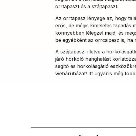
orrtapaszt és a szájtapaszt.
Az orrtapasz lényege az, hogy tal
erős, de mégis kíméletes tapadás m
könnyebben lélegzel majd, és megsz
be egyébként az orrcsipesz is, ha 
A szájtapasz, illetve a horkolásgátl
járó horkoló hanghatást korlátozz
segítő és horkolásgátló eszközökr
webáruházat! Itt ugyanis még több