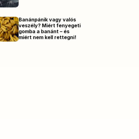
Banánpánik vagy valós
veszély? Miért fenyegeti
gomba a banánt – és
miért nem kell rettegni!