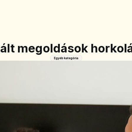
ált megoldások horkolá
Egyéb kategória