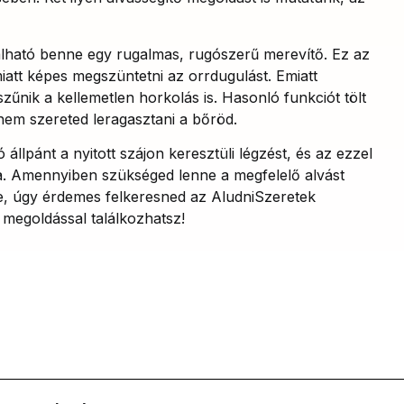
álható benne egy rugalmas, rugószerű merevítő. Ez az
iatt képes megszüntetni az orrdugulást. Emiatt
űnik a kellemetlen horkolás is. Hasonló funkciót tölt
nem szereted leragasztani a bőröd.
ó állpánt a nyitott szájon keresztüli légzést, és az ezzel
a. Amennyiben szükséged lenne a megfelelő alvást
e, úgy érdemes felkeresned az AludniSzeretek
 megoldással találkozhatsz!