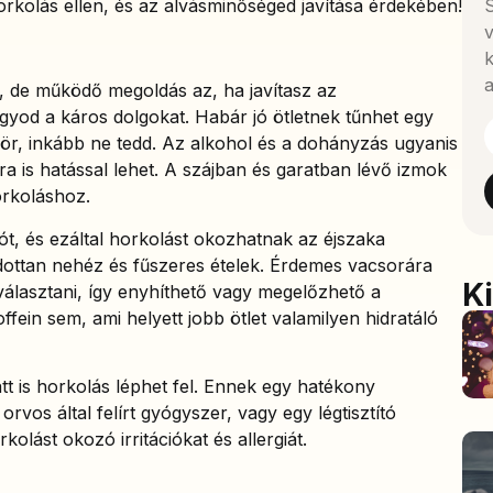
kolás ellen, és az alvásminőséged javítása érdekében!
S
v
k
a
 de működő megoldás az, ha javítasz az
gyod a káros dolgokat. Habár jó ötletnek tűnhet egy
 sör, inkább ne tedd. Az alkohol és a dohányzás ugyanis
dra is hatással lehet. A szájban és garatban lévő izmok
horkoláshoz.
iót, és ezáltal horkolást okozhatnak az éjszaka
dottan nehéz és fűszeres ételek. Érdemes vacsorára
K
álasztani, így enyhíthető vagy megelőzhető a
ffein sem, ami helyett jobb ötlet valamilyen hidratáló
att is horkolás léphet fel. Ennek egy hatékony
rvos által felírt gyógyszer, vagy egy légtisztító
olást okozó irritációkat és allergiát.