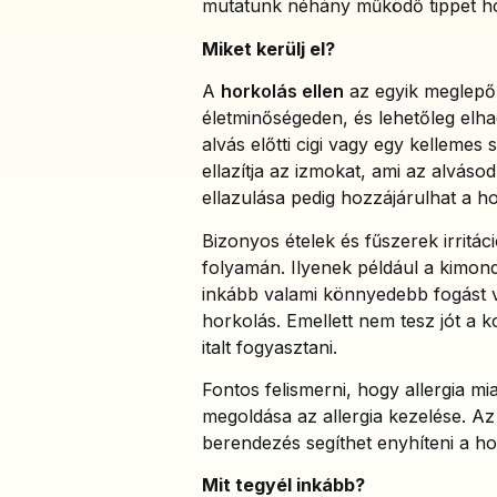
mutatunk néhány működő tippet hor
Miket kerülj el?
A
horkolás ellen
az egyik meglepő,
életminőségeden, és lehetőleg elha
alvás előtti cigi vagy egy kellemes
ellazítja az izmokat, ami az alváso
ellazulása pedig hozzájárulhat a 
Bizonyos ételek és fűszerek irritác
folyamán. Ilyenek például a kimon
inkább valami könnyedebb fogást v
horkolás. Emellett nem tesz jót a ko
italt fogyasztani.
Fontos felismerni, hogy allergia mi
megoldása az allergia kezelése. Az o
berendezés segíthet enyhíteni a hork
Mit tegyél inkább?