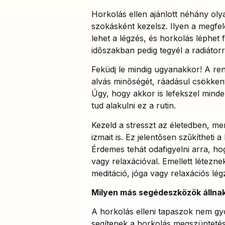
Horkolás ellen ajánlott néhány oly
szokásként kezelsz. Ilyen a megfel
lehet a légzés, és horkolás léphet f
időszakban pedig tegyél a radiátorr
Feküdj le mindig ugyanakkor! A rend
alvás minőségét, ráadásul csökkent
Úgy, hogy akkor is lefekszel mind
tud alakulni ez a rutin.
Kezeld a stresszt az életedben, me
izmait is. Ez jelentősen szűkítheti
Érdemes tehát odafigyelni arra, h
vagy relaxációval. Emellett létezne
meditáció, jóga vagy relaxációs lé
Milyen más segédeszközök állna
A horkolás elleni tapaszok nem gy
segítenek a horkolás megszüntetésé