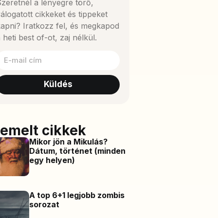
zeretnél a lényegre törő,
álogatott cikkeket és tippeket
apni? Iratkozz fel, és megkapod
 heti best of-ot, zaj nélkül.
Küldés
iemelt cikkek
Mikor jön a Mikulás?
Dátum, történet (minden
egy helyen)
A top 6+1 legjobb zombis
sorozat