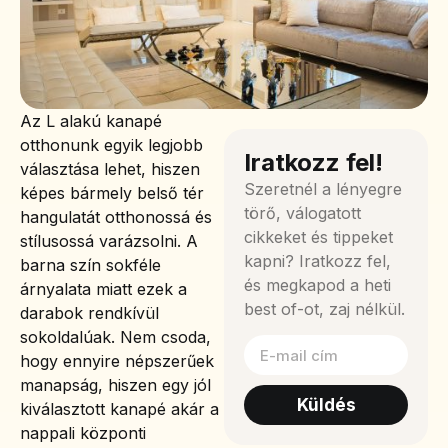
Az L alakú kanapé
otthonunk egyik legjobb
Iratkozz fel!
választása lehet, hiszen
Szeretnél a lényegre
képes bármely belső tér
törő, válogatott
hangulatát otthonossá és
cikkeket és tippeket
stílusossá varázsolni. A
kapni? Iratkozz fel,
barna szín sokféle
és megkapod a heti
árnyalata miatt ezek a
best of-ot, zaj nélkül.
darabok rendkívül
sokoldalúak. Nem csoda,
hogy ennyire népszerűek
manapság, hiszen egy jól
Küldés
kiválasztott kanapé akár a
nappali központi