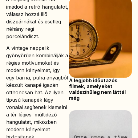
imádod a retró hangulatot,
válassz hozzá illő
díszpárnákat és esetleg
néhány régi
porcelándíszt.
A vintage nappalik
gyönyörűen kombinálják a
régies motívumokat és
modern kényelmet, így
egy barna, puha anyagból
A legjobb időutazós
készült kanapé igazán
filmek, amelyeket
valószínűleg nem láttál
otthonosan hat. Az ilyen
még
típusú kanapék lágy
vonalai segítenek kiemelni
a tér légies, múltidéző
hangulatát, miközben
modern kényelmet
biztosítanak.