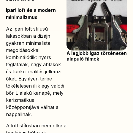
Ipari loft és a modern
minimalizmus
Az ipari loft stílusú
lakásokban a dizájn
gyakran minimalista
megoldásokkal
A legjobb igaz történeten
kombinálódik: nyers
alapuló filmek
téglafalak, nagy ablakok
és funkcionalitás jellemzi
őket. Egy ilyen térbe
tökéletesen illik egy valódi
bőr L alakú kanapé, mely
karizmatikus
középpontjává válhat a
nappalinak.
A loft stílusban nem ritka a
fémlábas bútorok