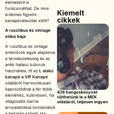
elemeként is
funkcionálhat. De mire
Kiemelt
érdemes figyelni
cikkek
kanapéválasztás előtt?
A rusztikus és vintage
stílus bája
A rusztikus és vintage
enteriőrök egyik alapköve
a természetesség és az
antik hatású bútorok
használata. Itt az
L alakú
kanapé a VIP Kanapé
oldaláról harmonikusan
kapcsolódhat a tér többi
428 hangoskönyvet
eleméhez, különösen, ha
tölthetünk le a MEK
világosabb barna
oldaláról, teljesen ingyen
árnyalatokkal kombinálod
a helyiség színeit. Ha