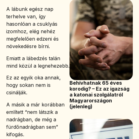
A lábunk egész nap
terhelve van, így
hasonlóan a csuklyás
izomhoz, elég nehéz
megfelelően edzeni és
növekedésre bírni.
Emiatt a lábedzés talán
mind közül a legnehezebb.
Ez az egyik oka annak,
Behívhatnak 65 éves
hogy sokan nem is
korodig? – Ez az igazság
csinálják.
a katonai szolgálatról
Magyarországon
A másik a már korábban
(jelenleg)
említett “nem látszik a
nadrágban, de még a
fürdőnadrágban sem”
kifogás.