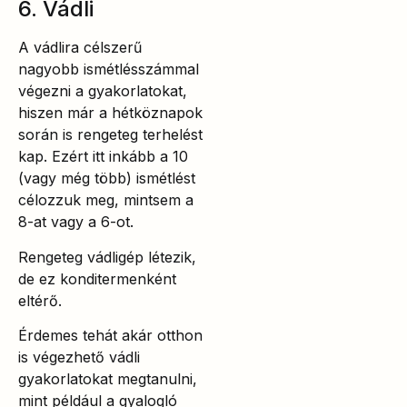
6. Vádli
A vádlira célszerű
nagyobb ismétlésszámmal
végezni a gyakorlatokat,
hiszen már a hétköznapok
során is rengeteg terhelést
kap. Ezért itt inkább a 10
(vagy még több) ismétlést
célozzuk meg, mintsem a
8-at vagy a 6-ot.
Rengeteg vádligép létezik,
de ez konditermenként
eltérő.
Érdemes tehát akár otthon
is végezhető vádli
gyakorlatokat megtanulni,
mint például a gyalogló