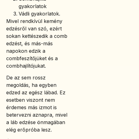
gyakorlatok
Vádli gyakorlatok.
Mivel rendkívül kemény
edzésről van szó, ezért
sokan kettészedik a comb
edzést, és más-más
napokon edzik a
combfeszítőjüket és a
combhajlítójukat.
De az sem rossz
megoldás, ha egyben
edzed az egész lábad. Ez
esetben viszont nem
érdemes más izmot is
betervezni aznapra, mivel
a láb edzése önmagában
elég erőpróba lesz.