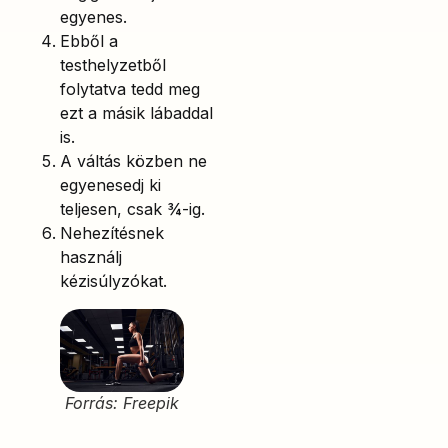
egyenes.
Ebből a
testhelyzetből
folytatva tedd meg
ezt a másik lábaddal
is.
A váltás közben ne
egyenesedj ki
teljesen, csak ¾-ig.
Nehezítésnek
használj
kézisúlyzókat.
Forrás: Freepik