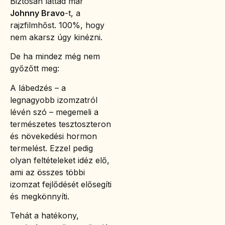
Biztosan láttad már
Johnny Bravo
-t, a
rajzfilmhőst. 100%, hogy
nem akarsz úgy kinézni.
De ha mindez még nem
győzőtt meg:
A lábedzés – a
legnagyobb izomzatról
lévén szó – megemeli a
természetes tesztoszteron
és növekedési hormon
termelést. Ezzel pedig
olyan feltételeket idéz elő,
ami az összes többi
izomzat fejlődését elősegíti
és megkönnyíti.
Tehát a hatékony,