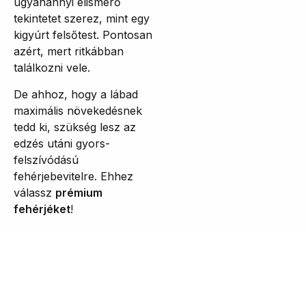
ugyanannyi elismerő
tekintetet szerez, mint egy
kigyúrt felsőtest. Pontosan
azért, mert ritkábban
találkozni vele.
De ahhoz, hogy a lábad
maximális növekedésnek
tedd ki, szükség lesz az
edzés utáni gyors-
felszívódású
fehérjebevitelre. Ehhez
válassz
prémium
fehérjéket
!