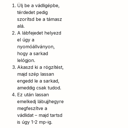
Ülj be a vádligépbe,
térdedet pedig
szorítsd be a támasz
alá.
A lábfejedet helyezd
el úgy a
nyomóállványon,
hogy a sarkad
lelógjon.
Akaszd ki a rögzítést,
majd szép lassan
engedd le a sarkad,
ameddig csak tudod.
Ez után lassan
emelkedj lábujjhegyre
megfeszítve a
vádlidat – majd tartsd
is úgy 1-2 mp-ig.