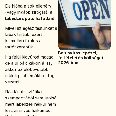
De hiába a sok ellenérv
(vagy inkább kifogás), a
lábedzés pótolhatatlan
!
Mivel az egész testünket a
lábak tartják, ezért
kiemelten fontos a
tartószerepük.
Bolt nyitás lépései,
Ha felül kigyúrod magad,
feltételei és költségei
2026-ban
de alul pálcikákon állsz,
akkor az előbb-utóbb
ízületi problémákhoz fog
vezetni.
Ráadásul esztétikai
szempontjából sem utolsó,
mert lábedzés nélkül nem
lesz arányos fizikumod.