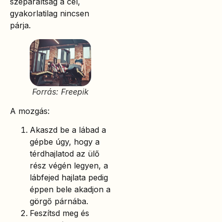
szeparáltság a cél,
gyakorlatilag nincsen
párja.
Forrás: Freepik
A mozgás:
Akaszd be a lábad a
gépbe úgy, hogy a
térdhajlatod az ülő
rész végén legyen, a
lábfejed hajlata pedig
éppen bele akadjon a
görgő párnába.
Feszítsd meg és