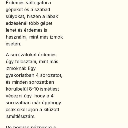
Érdemes váltogatni a
gépeket és a szabad
súlyokat, hiszen a lábak
edzésénél több gépet
lehet és érdemes is
használni, mint más izmok
esetén.
A sorozatokat érdemes
úgy felosztani, mint más
izmoknál: Egy
gyakorlatban 4 sorozatot,
és minden sorozatban
körülbelül 8-10 ismétlést
végezni úgy, hogy a 4.
sorozatban már épphogy
csak sikerüljön a kitűzött
ismétlésszám.
De hogyan néznek ki a