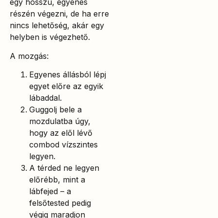
egy hosszú, egyenes
részén végezni, de ha erre
nincs lehetőség, akár egy
helyben is végezhető.
A mozgás:
Egyenes állásból lépj
egyet előre az egyik
lábaddal.
Guggolj bele a
mozdulatba úgy,
hogy az elől lévő
combod vízszintes
legyen.
A térded ne legyen
előrébb, mint a
lábfejed – a
felsőtested pedig
végig maradjon