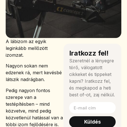
A lábizom az egyik
leginkább mellőzött
Iratkozz fel!
izomzat.
Szeretnél a lényegre
Nagyon sokan nem
törő, válogatott
edzenek rá, mert kevésbé
cikkeket és tippeket
látszik nadrágban.
kapni? Iratkozz fel,
és megkapod a heti
Pedig nagyon fontos
best of-ot, zaj nélkül.
szerepe van a
testépítésben – mind
közvetve, mind pedig
közvetlenül hatással van a
Küldés
többi izom fejlődésére is.