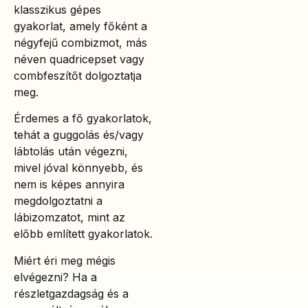
klasszikus gépes
gyakorlat, amely főként a
négyfejű combizmot, más
néven quadricepset vagy
combfeszítőt dolgoztatja
meg.
Érdemes a fő gyakorlatok,
tehát a guggolás és/vagy
lábtolás után végezni,
mivel jóval könnyebb, és
nem is képes annyira
megdolgoztatni a
lábizomzatot, mint az
előbb említett gyakorlatok.
Miért éri meg mégis
elvégezni? Ha a
részletgazdagság és a