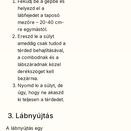
Feküdj be a gépbe és
helyezd el a
lábfejedet a taposó
mezőre – 20-40 cm-
re egymástól.
Ereszd le a súlyt
ameddig csak tudod a
térded behajlításával,
a combodnak és a
lábszáradnak közel
derékszöget kell
bezárnia.
Nyomd ki a súlyt, de
úgy, hogy ne akaszd
ki teljesen a térdedet.
3. Lábnyújtás
A lábnyújtás egy