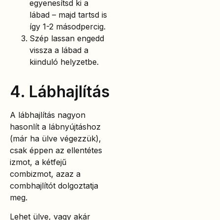
egyenesítsd ki a
lábad – majd tartsd is
így 1-2 másodpercig.
Szép lassan engedd
vissza a lábad a
kiinduló helyzetbe.
4. Lábhajlítás
A lábhajlítás nagyon
hasonlít a lábnyújtáshoz
(már ha ülve végezzük),
csak éppen az ellentétes
izmot, a kétfejű
combizmot, azaz a
combhajlítót dolgoztatja
meg.
Lehet ülve, vagy akár