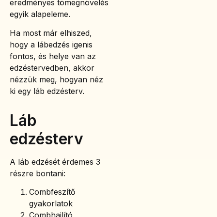
eredményes tömegnövelés
egyik alapeleme.
Ha most már elhiszed,
hogy a lábedzés igenis
fontos, és helye van az
edzéstervedben, akkor
nézzük meg, hogyan néz
ki egy láb edzésterv.
Láb
edzésterv
A láb edzését érdemes 3
részre bontani:
Combfeszítő
gyakorlatok
Combhajlító