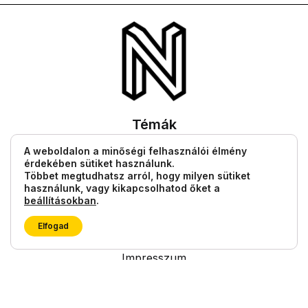
Témák
Filmek, sorozatok
A weboldalon a minőségi felhasználói élmény
érdekében sütiket használunk.
Lifestyle
Többet megtudhatsz arról, hogy milyen sütiket
Tech
használunk, vagy kikapcsolhatod őket a
beállításokban
.
Tudás
Elfogad
Egyéb információk
Impresszum
Általános Szerződési Feltételek