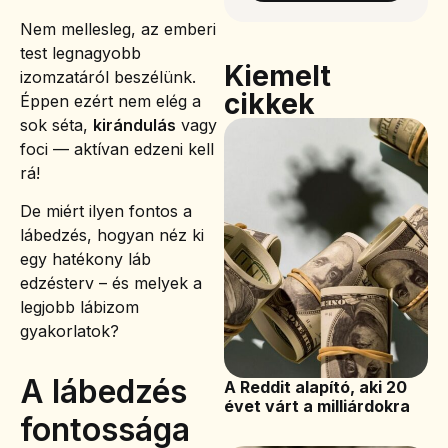
Nem mellesleg, az emberi
test legnagyobb
Kiemelt
izomzatáról beszélünk.
cikkek
Éppen ezért nem elég a
sok séta,
kirándulás
vagy
foci — aktívan edzeni kell
rá!
De miért ilyen fontos a
lábedzés, hogyan néz ki
egy hatékony láb
edzésterv – és melyek a
legjobb lábizom
gyakorlatok?
A lábedzés
A Reddit alapító, aki 20
évet várt a milliárdokra
fontossága