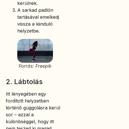
kerülnek.
A sarkad padlón
tartásával emelkedj
vissza a kiinduló
helyzetbe.
Forrás: Freepik
2. Lábtolás
Itt lényegében egy
fordított helyzetben
történő guggolásra kerül
sor – azzal a
különbséggel, hogy itt
nem teszed ki magad