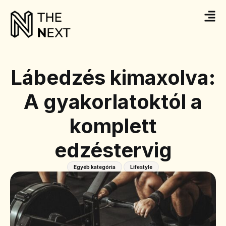
Lábedzés kimaxolva:
A gyakorlatoktól a
komplett
edzéstervig
Egyéb kategória
Lifestyle