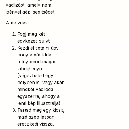
vádlizást, amely nem
igényel gépi segítséget.
A mozgás:
Fogj meg két
egykezes súlyt
Kezdj el sétálni úgy,
hogy a vádliddal
felnyomod magad
lábujjhegyre
(végezheted egy
helyben is, vagy akár
mindkét vádliddal
egyszerre, ahogy a
lenti kép illusztrálja)
Tartsd meg egy kicsit,
majd szép lassan
ereszkedj vissza.