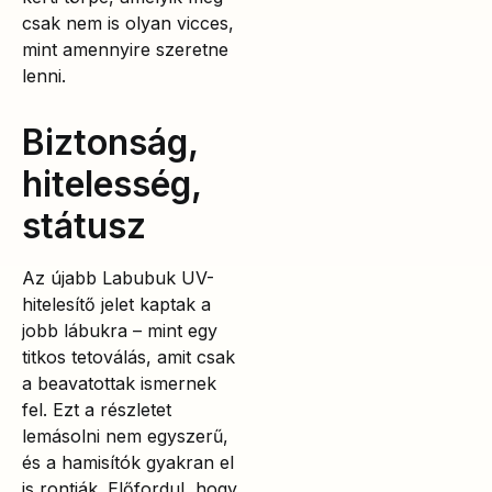
csak nem is olyan vicces,
mint amennyire szeretne
lenni.
Biztonság,
hitelesség,
státusz
Az újabb Labubuk UV-
hitelesítő jelet kaptak a
jobb lábukra – mint egy
titkos tetoválás, amit csak
a beavatottak ismernek
fel. Ezt a részletet
lemásolni nem egyszerű,
és a hamisítók gyakran el
is rontják. Előfordul, hogy