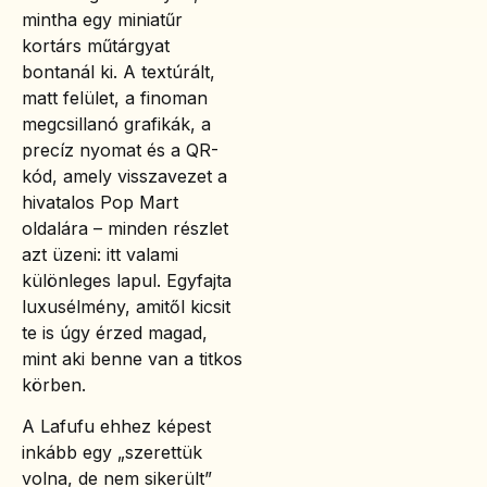
mintha egy miniatűr
kortárs műtárgyat
bontanál ki. A textúrált,
matt felület, a finoman
megcsillanó grafikák, a
precíz nyomat és a QR-
kód, amely visszavezet a
hivatalos Pop Mart
oldalára – minden részlet
azt üzeni: itt valami
különleges lapul. Egyfajta
luxusélmény, amitől kicsit
te is úgy érzed magad,
mint aki benne van a titkos
körben.
A Lafufu ehhez képest
inkább egy „szerettük
volna, de nem sikerült”