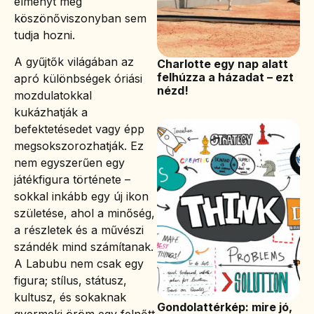
élményt még
köszönőviszonyban sem
tudja hozni.
A gyűjtők világában az
Charlotte egy nap alatt
felhúzza a házadat – ezt
apró különbségek óriási
nézd!
mozdulatokkal
kukázhatják a
befektetésedet vagy épp
megsokszorozhatják. Ez
nem egyszerűen egy
játékfigura története –
sokkal inkább egy új ikon
születése, ahol a minőség,
a részletek és a művészi
szándék mind számítanak.
A Labubu nem csak egy
figura; stílus, státusz,
kultusz, és sokaknak
Gondolattérkép: mire jó,
gyermeki öröm egy felnőtt