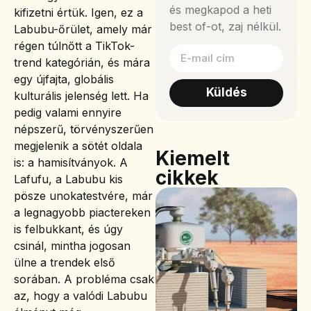
és megkapod a heti
kifizetni értük. Igen, ez a
best of-ot, zaj nélkül.
Labubu-őrület, amely már
régen túlnőtt a TikTok-
trend kategórián, és mára
egy újfajta, globális
Küldés
kulturális jelenség lett. Ha
pedig valami ennyire
népszerű, törvényszerűen
megjelenik a sötét oldala
Kiemelt
is: a hamisítványok. A
cikkek
Lafufu, a Labubu kis
pösze unokatestvére, már
a legnagyobb piactereken
is felbukkant, és úgy
csinál, mintha jogosan
ülne a trendek első
sorában. A probléma csak
az, hogy a valódi Labubu