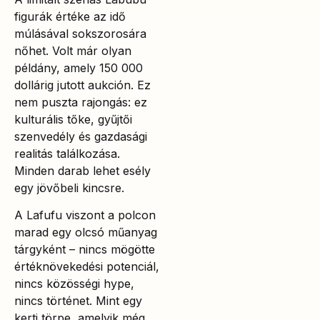
figurák értéke az idő
múlásával sokszorosára
nőhet. Volt már olyan
példány, amely 150 000
dollárig jutott aukción. Ez
nem puszta rajongás: ez
kulturális tőke, gyűjtői
szenvedély és gazdasági
realitás találkozása.
Minden darab lehet esély
egy jövőbeli kincsre.
A Lafufu viszont a polcon
marad egy olcsó műanyag
tárgyként – nincs mögötte
értéknövekedési potenciál,
nincs közösségi hype,
nincs történet. Mint egy
kerti törpe, amelyik még