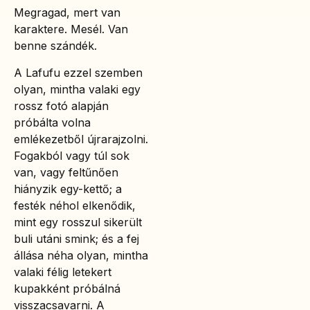
Megragad, mert van
karaktere. Mesél. Van
benne szándék.
A Lafufu ezzel szemben
olyan, mintha valaki egy
rossz fotó alapján
próbálta volna
emlékezetből újrarajzolni.
Fogakból vagy túl sok
van, vagy feltűnően
hiányzik egy-kettő; a
festék néhol elkenődik,
mint egy rosszul sikerült
buli utáni smink; és a fej
állása néha olyan, mintha
valaki félig letekert
kupakként próbálná
visszacsavarni. A