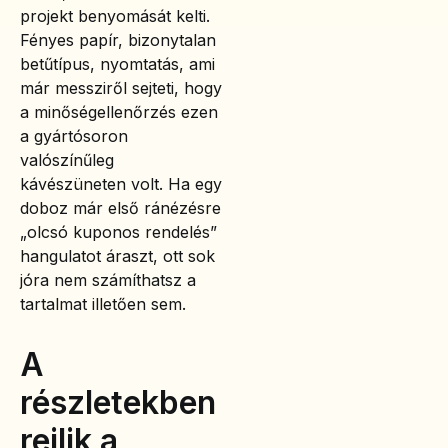
projekt benyomását kelti.
Fényes papír, bizonytalan
betűtípus, nyomtatás, ami
már messziről sejteti, hogy
a minőségellenőrzés ezen
a gyártósoron
valószínűleg
kávészüneten volt. Ha egy
doboz már első ránézésre
„olcsó kuponos rendelés”
hangulatot áraszt, ott sok
jóra nem számíthatsz a
tartalmat illetően sem.
A
részletekben
rejlik a