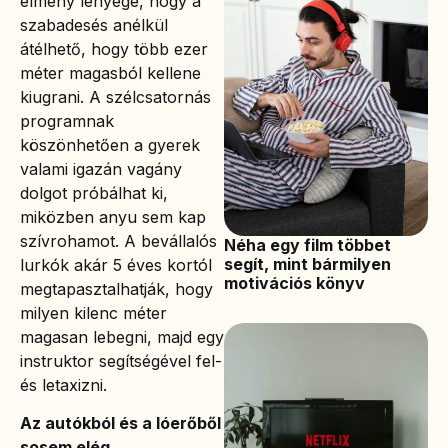
élmény lényege, hogy a
szabadesés anélkül
átélhető, hogy több ezer
méter magasból kellene
kiugrani. A szélcsatornás
programnak
köszönhetően a gyerek
valami igazán vagány
dolgot próbálhat ki,
miközben anyu sem kap
szívrohamot. A bevállalós
Néha egy film többet
segít, mint bármilyen
lurkók akár 5 éves kortól
motivációs könyv
megtapasztalhatják, hogy
milyen kilenc méter
magasan lebegni, majd egy
instruktor segítségével fel-
és letaxizni.
Az autókból és a lóerőből
sosem elég