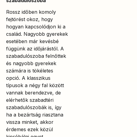
szabadulószoba
Rossz időben komoly
fejtörést okoz, hogy
hogyan kapcsolódjon ki a
család. Nagyobb gyerekek
esetében már kevésbé
függünk az időjárástól. A
szabadulószoba felnőttek
és nagyobb gyerekek
számára is tökéletes
opció. A klasszikus
típusok a négy fal között
vannak berendezve, de
elérhetők szabadtéri
szabadulószobák is, így
ha a bezártság riasztana
vissza minket, akkor
érdemes ezek közül
kipróbálni egyet.