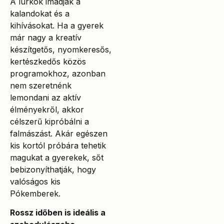
A lurkók imádják a
kalandokat és a
kihívásokat. Ha a gyerek
már nagy a kreatív
készítgetős, nyomkeresős,
kertészkedős közös
programokhoz, azonban
nem szeretnénk
lemondani az aktív
élményekről, akkor
célszerű kipróbálni a
falmászást. Akár egészen
kis kortól próbára tehetik
magukat a gyerekek, sőt
bebizonyíthatják, hogy
valóságos kis
Pókemberek.
Rossz időben is ideális a