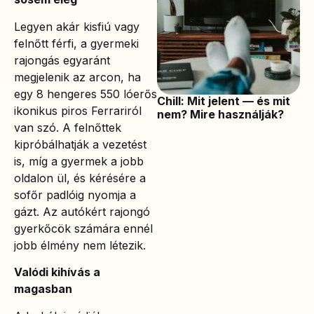
Legyen akár kisfiú vagy
felnőtt férfi, a gyermeki
rajongás egyaránt
megjelenik az arcon, ha
egy 8 hengeres 550 lóerős
Chill: Mit jelent — és mit
ikonikus piros Ferrariról
nem? Mire használják?
van szó. A felnőttek
kipróbálhatják a vezetést
is, míg a gyermek a jobb
oldalon ül, és kérésére a
sofőr padlóig nyomja a
gázt. Az autókért rajongó
gyerkőcök számára ennél
jobb élmény nem létezik.
Valódi kihívás a
magasban