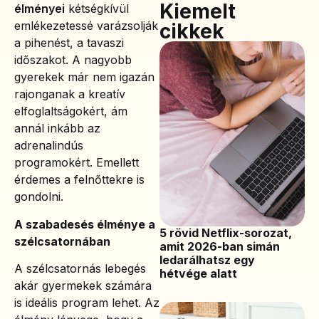
Kiemelt
élményei
kétségkívül
emlékezetessé varázsolják
cikkek
a pihenést, a tavaszi
időszakot. A nagyobb
gyerekek már nem igazán
rajonganak a kreatív
elfoglaltságokért, ám
annál inkább az
adrenalindús
programokért. Emellett
érdemes a felnőttekre is
gondolni.
A szabadesés élménye a
5 rövid Netflix-sorozat,
szélcsatornában
amit 2026-ban simán
ledarálhatsz egy
A szélcsatornás lebegés
hétvége alatt
akár gyermekek számára
is ideális program lehet. Az