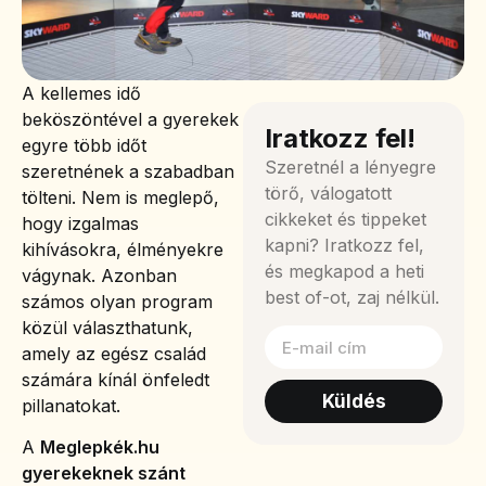
A kellemes idő
beköszöntével a gyerekek
Iratkozz fel!
egyre több időt
Szeretnél a lényegre
szeretnének a szabadban
törő, válogatott
tölteni. Nem is meglepő,
cikkeket és tippeket
hogy izgalmas
kapni? Iratkozz fel,
kihívásokra, élményekre
és megkapod a heti
vágynak. Azonban
best of-ot, zaj nélkül.
számos olyan program
közül választhatunk,
amely az egész család
számára kínál önfeledt
Küldés
pillanatokat.
A
Meglepkék.hu
gyerekeknek szánt