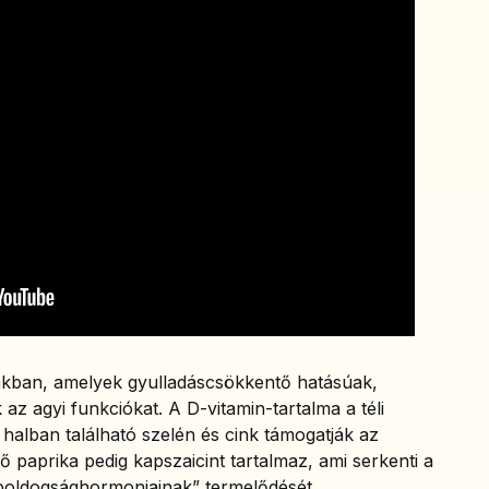
kban, amelyek gyulladáscsökkentő hatásúak,
 az agyi funkciókat. A D-vitamin-tartalma a téli
alban található szelén és cink támogatják az
 paprika pedig kapszaicint tartalmaz, ami serkenti a
 „boldogsághormonjainak” termelődését.