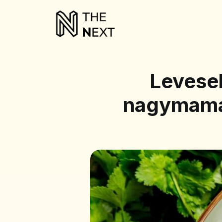
Levese
nagymamák