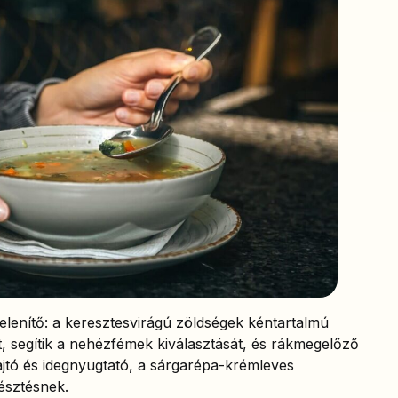
telenítő: a keresztesvirágú zöldségek kéntartalmú
, segítik a nehézfémek kiválasztását, és rákmegelőző
hajtó és idegnyugtató, a sárgarépa-krémleves
mésztésnek.