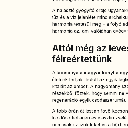
A halászlé gyógyító ereje ugyanakk
tűz és a víz jelenléte mind archai
harmónia testesül meg – a folyó adj
harmónia az, ami valójában gyógyít
Attól még az leve
félreértettünk
A
kocsonya a magyar konyha egyik
ételnek tartják, holott az egyik le
kitalált az ember. A hagyomány sze
részekből főzték, hogy semmi ne 
regeneráció egyik csodaszérumát.
A több órán át lassan fővő kocso
kioldódó kollagén és elasztin zselés
nemcsak az ízületeket és a bőrt erő