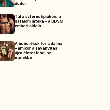
dudor
Túl a sztereotípiákon: a
hatalom játéka – a BDSM
emberi oldala
A buborékok forradalma
– amikor a savanyítás
újra életet lehel az
ételekbe