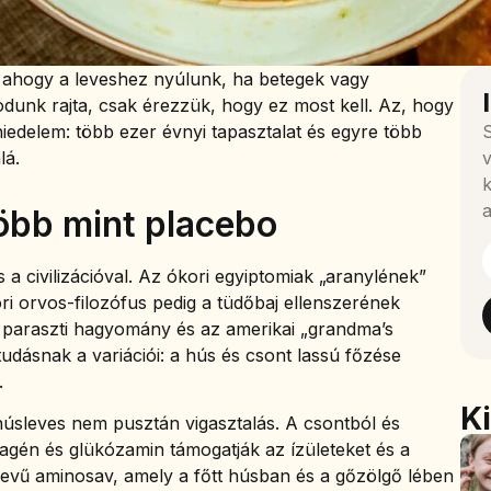
 ahogy a leveshez nyúlunk, ha betegek vagy
unk rajta, csak érezzük, hogy ez most kell. Az, hogy
iedelem: több ezer évnyi tapasztalat és egyre több
S
lá.
v
k
a
több mint placebo
 a civilizációval. Az ókori egyiptomiak „aranylének”
i orvos-filozófus pedig a tüdőbaj ellenszerének
r paraszti hagyomány és az amerikai „grandma’s
dásnak a variációi: a hús és csont lassú főzése
.
K
húsleves nem pusztán vigasztalás. A csontból és
agén és glükózamin támogatják az ízületeket és a
evű aminosav, amely a főtt húsban és a gőzölgő lében