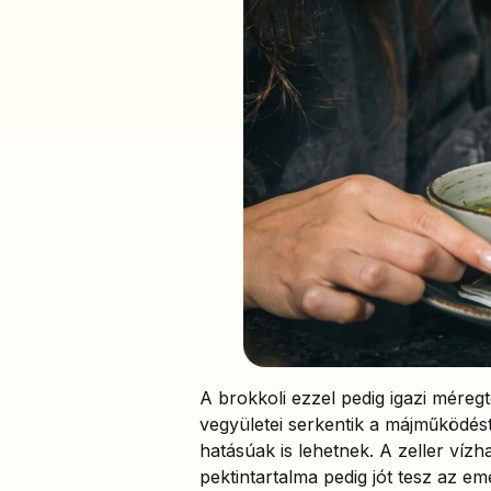
A brokkoli ezzel pedig igazi méreg
vegyületei serkentik a májműködést
hatásúak is lehetnek. A zeller víz
pektintartalma pedig jót tesz az e