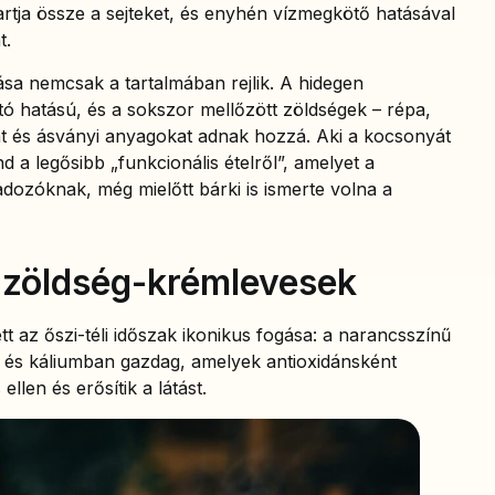
artja össze a sejteket, és enyhén vízmegkötő hatásával
t.
sa nemcsak a tartalmában rejlik. A hidegen
jtó hatású, és a sokszor mellőzött zöldségek – répa,
at és ásványi anyagokat adnak hozzá. Aki a kocsonyát
 a legősibb „funkcionális ételről”, amelyet a
ozóknak, még mielőtt bárki is ismerte volna a
 zöldség-krémlevesek
tt az őszi-téli időszak ikonikus fogása: a narancsszínű
 és káliumban gazdag, amelyek antioxidánsként
len és erősítik a látást.