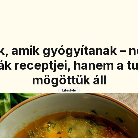
k, amik gyógyítanak – 
 receptjei, hanem a t
mögöttük áll
Lifestyle