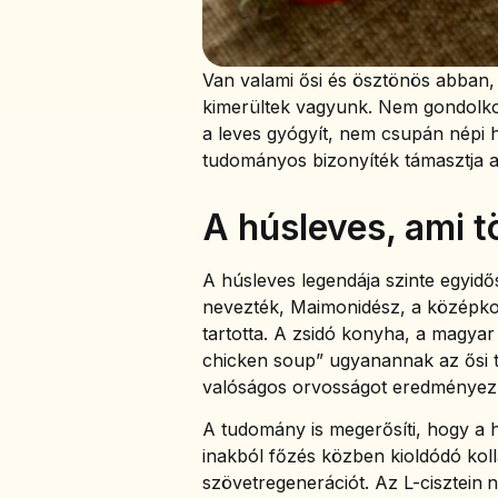
Van valami ősi és ösztönös abban,
kimerültek vagyunk. Nem gondolkod
a leves gyógyít, nem csupán népi h
tudományos bizonyíték támasztja a
A húsleves, ami 
A húsleves legendája szinte egyidős
nevezték, Maimonidész, a középkor
tartotta. A zsidó konyha, a magya
chicken soup” ugyanannak az ősi tu
valóságos orvosságot eredményez
A tudomány is megerősíti, hogy a 
inakból főzés közben kioldódó koll
szövetregenerációt. Az L-cisztein
n