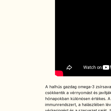
A halhús gazdag omega-3 zsírsava
csökkentik a vérnyomást és javítják
hónapokban különösen értékes. A h
immunrendszert, a halászlében lévő
vérkeringést és a szervezet saját