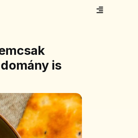
nemcsak
udomány is