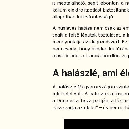
is megtalálható, segít lebontani a n
kálium elektrolitpótlást biztosítana
állapotban kulcsfontosságú.
A húsleves hatása nem csak az em
segíti a felső légutak tisztulását, a
megnyugtatja az idegrendszert. Ez 
nem csoda, hogy minden kultúrának
olasz brodo, a francia bouillon vagy
A halászlé, ami é
A
halászlé
Magyarországon szinte 
túlélőétel volt. A halászok a friss
a Duna és a Tisza partján, a tűz m
„visszaadja az életet” – és nem is tú