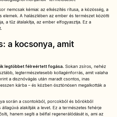
or nemcsak kémiai: az elkészítés rítusa, a közösség, a
kus elemek. A halászlében az ember és természet közötti
a, a tűz átalakítja, az ember elfogyasztja. Ez a
.
s: a kocsonya, amit
 legtöbbet félreértett fogása.
Sokan zsíros, nehéz
gtisztább, legtermészetesebb kollagénforrás, amit valaha
rint a disznóvágás után maradt csontos, inas
vesszen kárba – és közben ösztönösen megalkották a
nya során a csontokból, porcokból és bőrökből
 állagúvá alakítják a levet. Ez a természetes fehérje
síti, hanem segíti a bélfal regenerálódását is, ami az