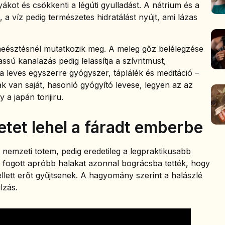
yákot és csökkenti a légúti gyulladást. A nátrium és a
k, a víz pedig természetes hidratálást nyújt, ami lázas
eésztésnél mutatkozik meg. A meleg gőz belélegzése
 lassú kanalazás pedig lelassítja a szívritmust,
a leves egyszerre gyógyszer, táplálék és meditáció –
 van saját, hasonló gyógyító levese, legyen az az
 a japán torijiru.
letet lehel a fáradt emberbe
nemzeti totem, pedig eredetileg a legpraktikusabb
en fogott apróbb halakat azonnal bográcsba tették, hogy
ellett erőt gyűjtsenek. A hagyomány szerint a halászlé
lzás.