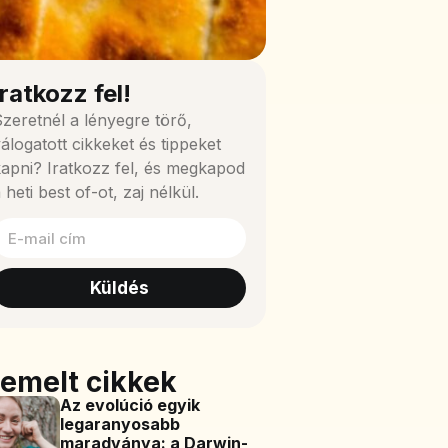
Iratkozz fel!
zeretnél a lényegre törő,
álogatott cikkeket és tippeket
apni? Iratkozz fel, és megkapod
 heti best of-ot, zaj nélkül.
Küldés
iemelt cikkek
Az evolúció egyik
legaranyosabb
maradványa: a Darwin-