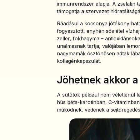
immunrendszer alapja. A zselatin t
támogatja a szervezet hidratáltságá
Ráadásul a kocsonya jótékony hatá
fogyasztott, enyhén sós étel vízha
zeller, fokhagyma – antioxidánsok
unalmasnak tartja, valójában lemond
nagymamák ösztönösen adtak lábad
kollagénkapszulát.
Jöhetnek akkor a
A sütőtök például nem véletlenül le
hús béta-karotinban, C-vitaminban
működnek, védenek a sejtöregedés el