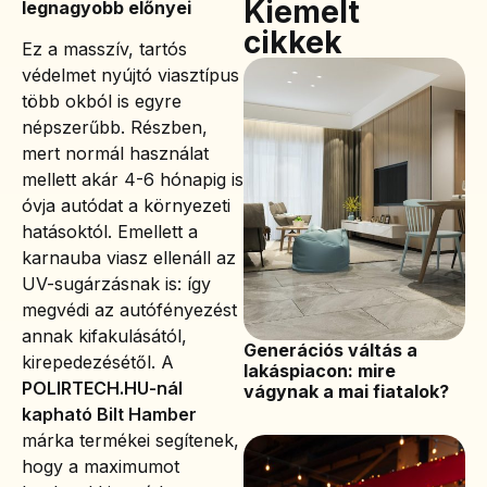
Kiemelt
legnagyobb előnyei
cikkek
Ez a masszív, tartós
védelmet nyújtó viasztípus
több okból is egyre
népszerűbb. Részben,
mert normál használat
mellett akár 4-6 hónapig is
óvja autódat a környezeti
hatásoktól. Emellett a
karnauba viasz ellenáll az
UV-sugárzásnak is: így
megvédi az autófényezést
annak kifakulásától,
Generációs váltás a
kirepedezésétől. A
lakáspiacon: mire
POLIRTECH.HU-nál
vágynak a mai fiatalok?
kapható Bilt Hamber
márka termékei segítenek,
hogy a maximumot