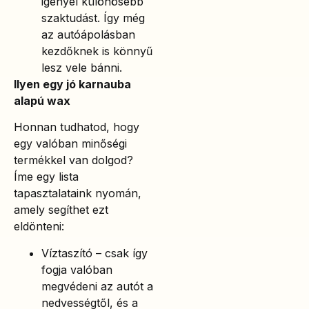
igényel különösebb
szaktudást. Így még
az autóápolásban
kezdőknek is könnyű
lesz vele bánni.
Ilyen egy jó karnauba
alapú wax
Honnan tudhatod, hogy
egy valóban minőségi
termékkel van dolgod?
Íme egy lista
tapasztalataink nyomán,
amely segíthet ezt
eldönteni:
Víztaszító – csak így
fogja valóban
megvédeni az autót a
nedvességtől, és a