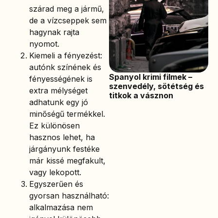
szárad meg a jármű,
de a vízcseppek sem
hagynak rajta
nyomot.
Kiemeli a fényezést:
autónk színének és
Spanyol krimi filmek –
fényességének is
szenvedély, sötétség és
extra mélységet
titkok a vásznon
adhatunk egy jó
minőségű termékkel.
Ez különösen
hasznos lehet, ha
járgányunk festéke
már kissé megfakult,
vagy lekopott.
Egyszerűen és
gyorsan használható:
alkalmazása nem