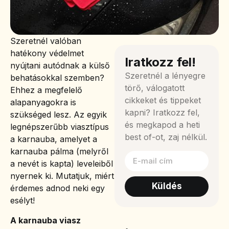
Szeretnél valóban
hatékony védelmet
Iratkozz fel!
nyújtani autódnak a külső
Szeretnél a lényegre
behatásokkal szemben?
törő, válogatott
Ehhez a megfelelő
cikkeket és tippeket
alapanyagokra is
kapni? Iratkozz fel,
szükséged lesz. Az egyik
és megkapod a heti
legnépszerűbb viasztípus
best of-ot, zaj nélkül.
a karnauba, amelyet a
karnauba pálma (melyről
a nevét is kapta) leveleiből
nyernek ki. Mutatjuk, miért
Küldés
érdemes adnod neki egy
esélyt!
A karnauba viasz