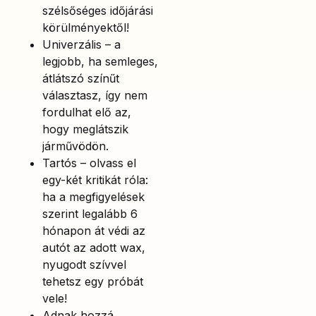
szélsőséges időjárási
körülményektől!
Univerzális – a
legjobb, ha semleges,
átlátszó színűt
választasz, így nem
fordulhat elő az,
hogy meglátszik
járművödön.
Tartós – olvass el
egy-két kritikát róla:
ha a megfigyelések
szerint legalább 6
hónapon át védi az
autót az adott wax,
nyugodt szívvel
tehetsz egy próbát
vele!
Adnak hozzá