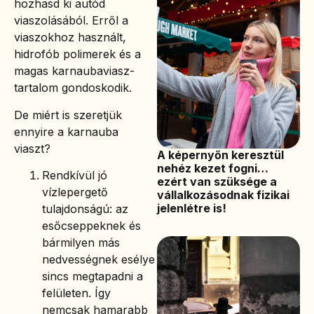
hozhasd ki autód
viaszolásából. Erről a
viaszokhoz használt,
hidrofób polimerek és a
magas karnaubaviasz-
tartalom gondoskodik.
De miért is szeretjük
ennyire a karnauba
viaszt?
A képernyőn keresztül
nehéz kezet fogni…
Rendkívül jó
ezért van szüksége a
vízlepergető
vállalkozásodnak fizikai
jelenlétre is!
tulajdonságú: az
esőcseppeknek és
bármilyen más
nedvességnek esélye
sincs megtapadni a
felületen. Így
nemcsak hamarabb