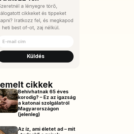
zeretnél a lényegre törő,
álogatott cikkeket és tippeket
apni? Iratkozz fel, és megkapod
 heti best of-ot, zaj nélkül.
Küldés
iemelt cikkek
Behívhatnak 65 éves
korodig? – Ez az igazság
a katonai szolgálatról
Magyarországon
(jelenleg)
Az íz, ami életet ad – mit