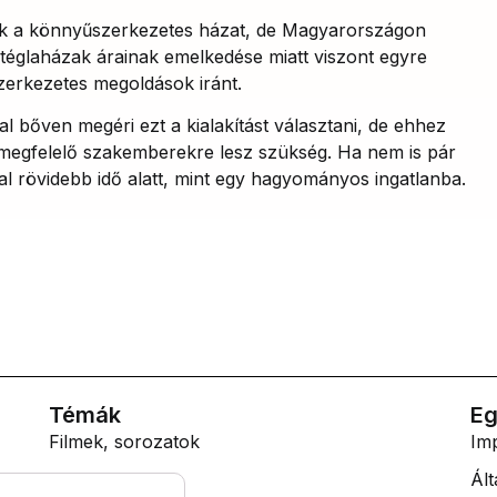
ják a könnyűszerkezetes házat, de Magyarországon
téglaházak árainak emelkedése miatt viszont egyre
erkezetes megoldások iránt.
 bőven megéri ezt a kialakítást választani, de ehhez
megfelelő szakemberekre lesz szükség. Ha nem is pár
al rövidebb idő alatt, mint egy hagyományos ingatlanba.
Témák
Eg
Filmek, sorozatok
Im
Lifestyle
Ált