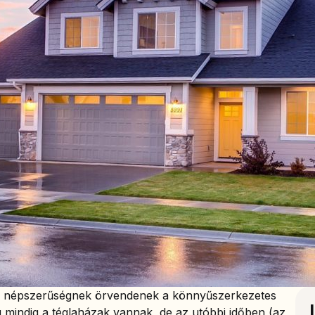
 népszerűségnek örvendenek a könnyűszerkezetes
mindig a téglaházak vannak, de az utóbbi időben (az