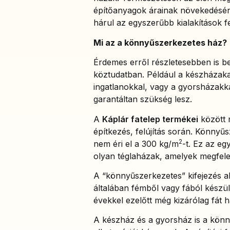
építőanyagok árainak növekedésén
hárul az egyszerűbb kialakítások f
Mi az a könnyűszerkezetes ház?
Érdemes erről részletesebben is besz
köztudatban. Például a készházak
ingatlanokkal, vagy a gyorsházakka
garantáltan szükség lesz.
A
Káplár fatelep termékei
között 
építkezés, felújítás során. Könny
2
nem éri el a 300 kg/m
-t. Ez az eg
olyan téglaházak, amelyek megfele
A “könnyűszerkezetes” kifejezés ala
általában fémből vagy fából készül
évekkel ezelőtt még kizárólag fát 
A készház és a gyorsház is a könny