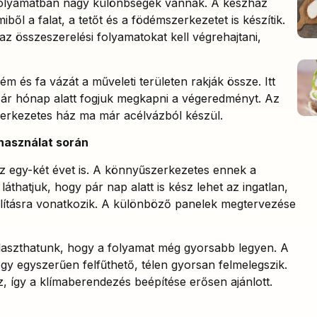
 folyamatban nagy különbségek vannak. A készház
ből a falat, a tetőt és a födémszerkezetet is készítik.
z összeszerelési folyamatokat kell végrehajtani,
m és fa vázát a műveleti területen rakják össze. Itt
pár hónap alatt fogjuk megkapni a végeredményt. Az
erkezetes ház ma már acélvázból készül.
 használat során
 az egy-két évet is. A könnyűszerkezetes ennek a
áthatjuk, hogy pár nap alatt is kész lehet az ingatlan,
állításra vonatkozik. A különböző panelek megtervezése
laszthatunk, hogy a folyamat még gyorsabb legyen. A
y egyszerűen felfűthető, télen gyorsan felmelegszik.
z, így a klímaberendezés beépítése erősen ajánlott.