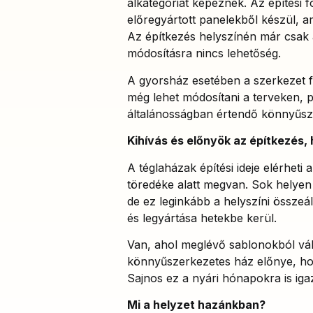
alkategóriát képeznek. Az építési
előregyártott panelekből készül, ami
Az építkezés helyszínén már csak a
módosításra nincs lehetőség.
A gyorsház esetében a szerkezet fé
még lehet módosítani a terveken, 
általánosságban értendő könnyűsz
Kihívás és előnyök az építkezés,
A téglaházak építési ideje elérheti
töredéke alatt megvan. Sok helyen l
de ez leginkább a helyszíni össze
és legyártása hetekbe kerül.
Van, ahol meglévő sablonokból vá
könnyűszerkezetes ház előnye, hog
Sajnos ez a nyári hónapokra is iga
Mi a helyzet hazánkban?