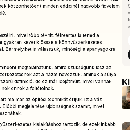
ek köszönhetően) minden eddiginél nagyobb figyelem
S
elé.
v
k
a
élni, mivel több tévhit, félreértés is terjed a
at gyakran keverik össze a könnyűszerkezetes
l. Bármelyiket is válasszuk, minőségi alapanyagokra
mindent megtalálhatunk, amire szükségünk lesz az
űszerkezetesnek azt a házat nevezzük, aminek a súlya
K
yszerű definíció, de ez már idejétmúlt, mivel vannak
lnek ennek a feltételnek.
tt ma már az építési technikát értjük. Itt a váz
. Előbbi megjelenése újdonságnak számít, mivel
használtak.
űszerkezetes kialakításhoz tartozik, de ezek inkább