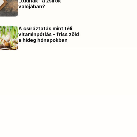
„tudnak” a zsírok
valójában?
A csíráztatás mint téli
vitaminpótlás – friss zöld
a hideg hónapokban