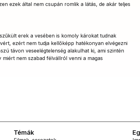
n ezek által nem csupán romlik a látás, de akár teljes
szűkült erek a vesében is komoly károkat tudnak
 vért, ezért nem tudja kellőképp hatékonyan elvégezni
sszú távon veseelégtelenség alakulhat ki, ami szintén
y miért nem szabad félvállról venni a magas
Témák
Eg
Filmek, sorozatok
Im