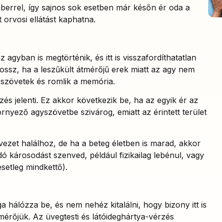
berrel, így sajnos sok esetben már későn ér oda a
t orvosi ellátást kaphatna.
 agyban is megtörténik, és itt is visszafordíthatatlan
rossz, ha a leszűkült átmérőjű erek miatt az agy nem
a szövetek és romlik a memória.
zés jelenti. Ez akkor következik be, ha az egyik ér az
nyező agyszövetbe szivárog, emiatt az érintett terület
ezet halálhoz, de ha a beteg életben is marad, akkor
ó károsodást szenved, például fizikailag lebénul, vagy
esetleg mindkettő).
hálózza be, és nem nehéz kitalálni, hogy bizony itt is
mérőjük. Az üvegtesti és látóideghártya-vérzés