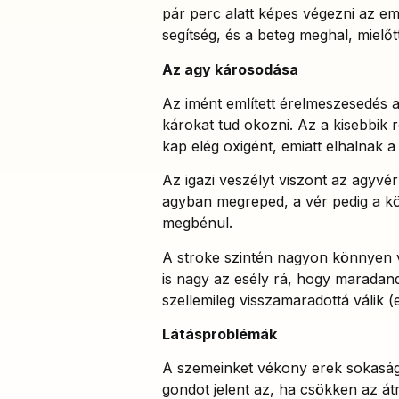
pár perc alatt képes végezni az em
segítség, és a beteg meghal, mielőt
Az agy károsodása
Az imént említett érelmeszesedés az
károkat tud okozni. Az a kisebbik 
kap elég oxigént, emiatt elhalnak 
Az igazi veszélyt viszont az agyvér
agyban megreped, a vér pedig a kör
megbénul.
A stroke szintén nagyon könnyen v
is nagy az esély rá, hogy maradand
szellemileg visszamaradottá válik (
Látásproblémák
A szemeinket vékony erek sokasága 
gondot jelent az, ha csökken az át