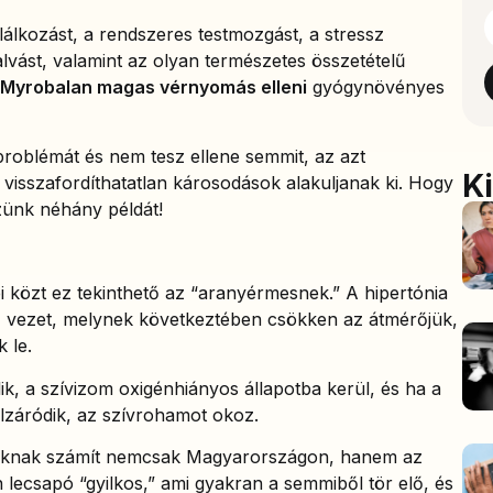
lálkozást, a rendszeres testmozgást, a stressz
lvást, valamint az olyan természetes összetételű
Myrobalan magas vérnyomás elleni
gyógynövényes
roblémát és nem tesz ellene semmit, az azt
K
visszafordíthatatlan károsodások alakuljanak ki. Hogy
ünk néhány példát!
özt ez tekinthető az “aranyérmesnek.” A hipertónia
 vezet, melynek következtében csökken az átmérőjük,
 le.
ik, a szívizom oxigénhiányos állapotba kerül, és ha a
elzáródik, az szívrohamot okoz.
áloknak számít nemcsak Magyarországon, hanem az
en lecsapó “gyilkos,” ami gyakran a semmiből tör elő, és