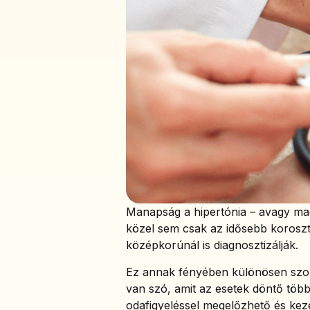
Manapság a hipertónia – avagy ma
közel sem csak az idősebb korosztá
középkorúnál is diagnosztizálják.
Ez annak fényében különösen szom
van szó, amit az esetek döntő több
odafigyeléssel megelőzhető és kez