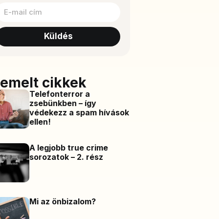
Küldés
iemelt cikkek
Telefonterror a
zsebünkben – így
védekezz a spam hívások
ellen!
A legjobb true crime
sorozatok – 2. rész
Mi az önbizalom?