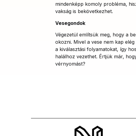
mindenképp komoly probléma, hisze
vakság is bekövetkezhet.
Vesegondok
Végezetül említsük meg, hogy a be
okozni. Mivel a vese nem kap elég
a kiválasztási folyamatokat, így ho
halálhoz vezethet. Értjük már, hog
vérnyomást?