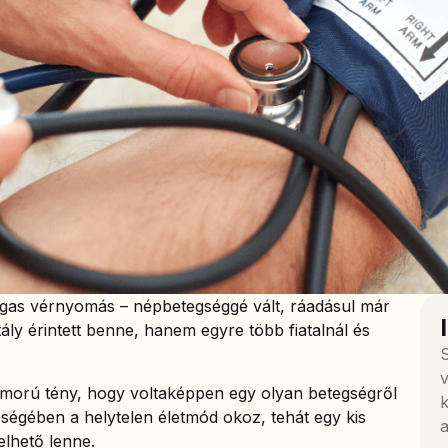
gas vérnyomás – népbetegséggé vált, ráadásul már
ly érintett benne, hanem egyre több fiatalnál és
S
v
orú tény, hogy voltaképpen egy olyan betegségről
k
ségében a helytelen életmód okoz, tehát egy kis
a
elhető lenne.