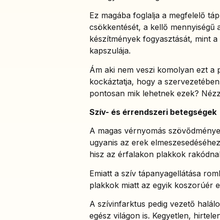
Ez magába foglalja a megfelelő táp
csökkentését, a kellő mennyiségű a
készítmények fogyasztását, mint a
kapszulája.
Ám aki nem veszi komolyan ezt a p
kockáztatja, hogy a szervezetében 
pontosan mik lehetnek ezek? Nézz
Szív- és érrendszeri betegségek
A magas vérnyomás szövődményei k
ugyanis az erek elmeszesedéséhez
hisz az érfalakon plakkok rakódnak
Emiatt a szív tápanyagellátása roml
plakkok miatt az egyik koszorúér 
A szívinfarktus pedig vezető hal
egész világon is. Kegyetlen, hirtel