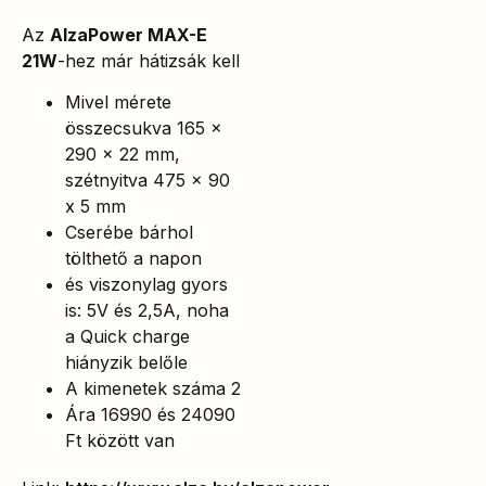
Az
AlzaPower MAX-E
21W
-hez már hátizsák kell
Mivel mérete
összecsukva 165 x
290 x 22 mm,
szétnyitva 475 x 90
x 5 mm
Cserébe bárhol
tölthető a napon
és viszonylag gyors
is: 5V és 2,5A, noha
a Quick charge
hiányzik belőle
A kimenetek száma 2
Ára 16990 és 24090
Ft között van