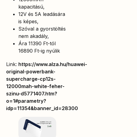
kapacitású,
12V és 5A leadására
is képes,
Szóval a gyorstöltés
nem akadály,
Ára 11390 Ft-tól
16890 Ft-ig nyúlik
Link:
https://www.alza.hu/huawei-
original-powerbank-
supercharge-cp12s-
12000mah-white-feher-
szinu-d5771407.htm?
o=1#parametry?
idp=11354&banner_id=28300