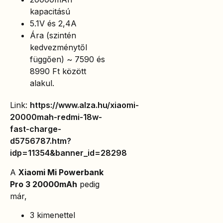
kapacitású
5.1V és 2,4A
Ára (szintén
kedvezménytől
függően) ~ 7590 és
8990 Ft között
alakul.
Link:
https://www.alza.hu/xiaomi-
20000mah-redmi-18w-
fast-charge-
d5756787.htm?
idp=11354&banner_id=28298
A
Xiaomi Mi Powerbank
Pro 3 20000mAh
pedig
már,
3 kimenettel