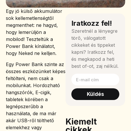
Egy jó külső akkumulátor
sok kellemetlenségtől
Iratkozz fel!
megmenthet: ne hagyd,
Szeretnél a lényegre
hogy lemerüljön a
törő, válogatott
mobilod! Teszteltük a
cikkeket és tippeket
Power Bank kínálatot,
kapni? Iratkozz fel,
hogy Neked ne kelljen.
és megkapod a heti
Egy Power Bank szinte az
best of-ot, zaj nélkül.
összes eszközünket képes
feltölteni, nem csak a
mobilunkat. Hordozható
hangszórók, E-cigik,
Küldés
tabletek körében a
legnépszerűbb a
használata, de ma már
Kiemelt
akár USB-ről tölthető
elemekhez vagy
cikkek