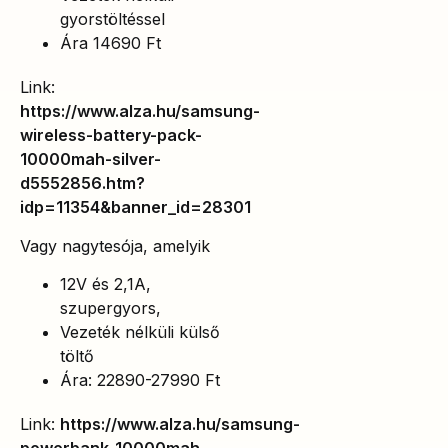
gyorstöltéssel
Ára 14690 Ft
Link:
https://www.alza.hu/samsung-
wireless-battery-pack-
10000mah-silver-
d5552856.htm?
idp=11354&banner_id=28301
Vagy nagytesója, amelyik
12V és 2,1A,
szupergyors,
Vezeték nélküli külső
töltő
Ára: 22890-27990 Ft
Link:
https://www.alza.hu/samsung-
powerbank-10000mah-