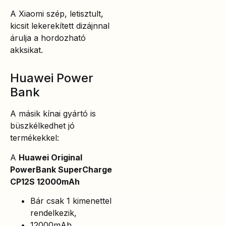
A Xiaomi szép, letisztult,
kicsit lekerekített dizájnnal
árulja a hordozható
akksikat.
Huawei Power
Bank
A másik kínai gyártó is
büszkélkedhet jó
termékekkel:
A
Huawei Original
PowerBank SuperCharge
CP12S 12000mAh
Bár csak 1 kimenettel
rendelkezik,
12000mAh