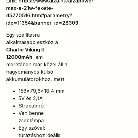
Link:
https://www.alza.hu/alzapower-
max-e-21w-fekete-
d5770516.htm#parametry?
idp=11354&banner_id=28303
Egy szállításra
alkalmasabb eszköz a
Charlie Viking II
12000mAh
, ami
méretében már közel áll a
hagyományos külső
akkumulátorokhoz, mert
158×79,6×18,4 mm
5V és 2,1A
Strapabíró
Van benne
zseblámpa
Egy szóval:
túrázáshoz ideális