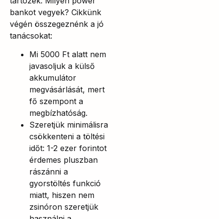
tartozék. Milyen power
bankot vegyek? Cikkünk
végén összegeznénk a jó
tanácsokat:
Mi 5000 Ft alatt nem
javasoljuk a külső
akkumulátor
megvásárlását, mert
fő szempont a
megbízhatóság.
Szeretjük minimálisra
csökkenteni a töltési
időt: 1-2 ezer forintot
érdemes pluszban
rászánni a
gyorstöltés funkció
miatt, hiszen nem
zsinóron szeretjük
használni a