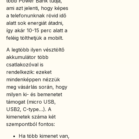
több Power Bank tudja,
ami azt jelenti, hogy képes
a telefonunknak rövid idő
alatt sok energiát átadni,
így akár 10-15 perc alatt a
feléig tölthetjük a mobilt.
A legtöbb ilyen vésztöltő
akkumulátor több
csatlakozóval is
rendelkezik: ezeket
mindenképpen nézzük
meg vásárlás során, hogy
milyen ki- és bemenetet
támogat (micro USB,
USB2, C-type…). A
kimenetek száma két
szempontból fontos:
Ha több kimenet van,