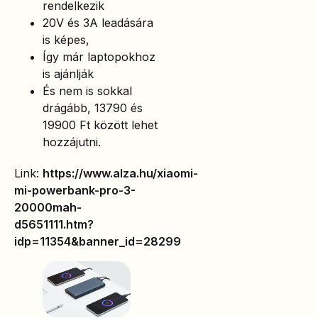
rendelkezik
20V és 3A leadására
is képes,
Így már laptopokhoz
is ajánlják
És nem is sokkal
drágább, 13790 és
19900 Ft között lehet
hozzájutni.
Link:
https://www.alza.hu/xiaomi-
mi-powerbank-pro-3-
20000mah-
d5651111.htm?
idp=11354&banner_id=28299