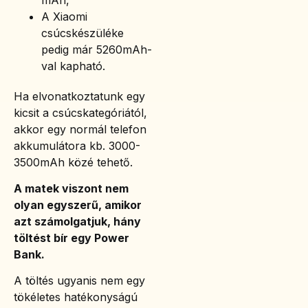
A Xiaomi
csúcskészüléke
pedig már 5260mAh-
val kapható.
Ha elvonatkoztatunk egy
kicsit a csúcskategóriától,
akkor egy normál telefon
akkumulátora kb. 3000-
3500mAh közé tehető.
A matek viszont nem
olyan egyszerű, amikor
azt számolgatjuk, hány
töltést bír egy Power
Bank.
A töltés ugyanis nem egy
tökéletes hatékonyságú