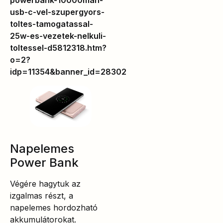
usb-c-vel-szupergyors-
toltes-tamogatassal-
25w-es-vezetek-nelkuli-
toltessel-d5812318.htm?
o=2?
idp=11354&banner_id=28302
Napelemes
Power Bank
Végére hagytuk az
izgalmas részt, a
napelemes hordozható
akkumulátorokat.