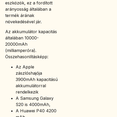
eszközök, ez a fordított
arányosság általában a
termék árának
növekedésével jár.
Az akkumulátor kapacitás
általában 10000-
20000mAh
(milliamperóra).
Összehasonlításképp:
Az Apple
zászlóshajója
3900mAh kapacitású
akkumulátorral
rendelkezik
A Samsung Galaxy
S20 is 4000mAh,
A Huawei P40 4200
mAh,