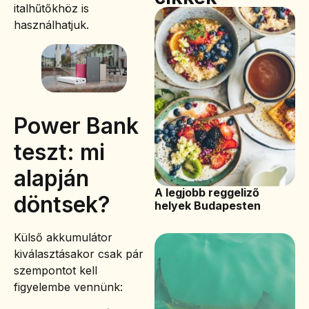
italhűtőkhöz is
használhatjuk.
Power Bank
teszt: mi
alapján
A legjobb reggeliző
döntsek?
helyek Budapesten
Külső akkumulátor
kiválasztásakor csak pár
szempontot kell
figyelembe vennünk: