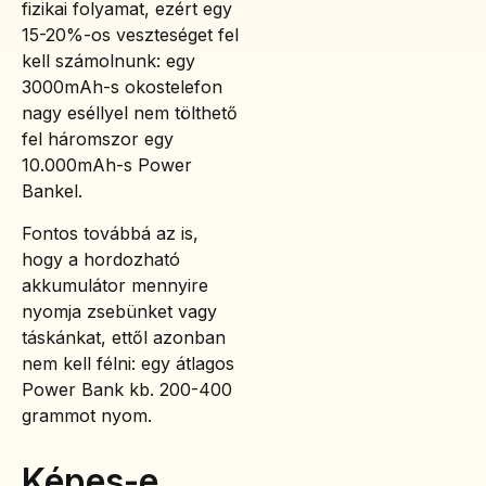
fizikai folyamat, ezért egy
15-20%-os veszteséget fel
kell számolnunk: egy
3000mAh-s okostelefon
nagy eséllyel nem tölthető
fel háromszor egy
10.000mAh-s Power
Bankel.
Fontos továbbá az is,
hogy a hordozható
akkumulátor mennyire
nyomja zsebünket vagy
táskánkat, ettől azonban
nem kell félni: egy átlagos
Power Bank kb. 200-400
grammot nyom.
Képes-e