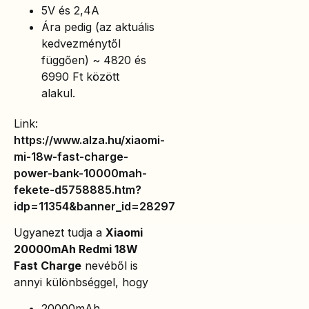
5V és 2,4A
Ára pedig (az aktuális
kedvezménytől
függően) ~ 4820 és
6990 Ft között
alakul.
Link:
https://www.alza.hu/xiaomi-
mi-18w-fast-charge-
power-bank-10000mah-
fekete-d5758885.htm?
idp=11354&banner_id=28297
Ugyanezt tudja a
Xiaomi
20000mAh Redmi 18W
Fast Charge
nevéből is
annyi különbséggel, hogy
20000mAh