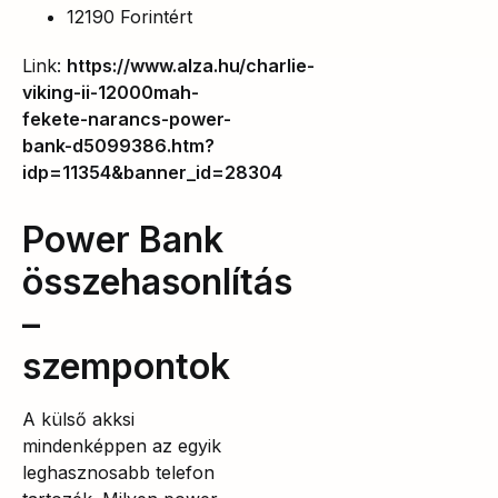
12190 Forintért
Link:
https://www.alza.hu/charlie-
viking-ii-12000mah-
fekete-narancs-power-
bank-d5099386.htm?
idp=11354&banner_id=28304
Power Bank
összehasonlítás
–
szempontok
A külső akksi
mindenképpen az egyik
leghasznosabb telefon