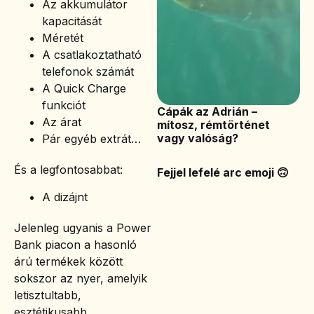
Az akkumulátor
kapacitását
Méretét
A csatlakoztatható
telefonok számát
A Quick Charge
funkciót
Cápák az Adrián –
Az árat
mítosz, rémtörténet
vagy valóság?
Pár egyéb extrát…
És a legfontosabbat:
Fejjel lefelé arc emoji 🙃
A dizájnt
Jelenleg ugyanis a Power
Bank piacon a hasonló
árú termékek között
sokszor az nyer, amelyik
letisztultabb,
esztétikusabb,