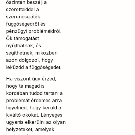
őszintén beszélj a
szeretteiddel a
szerencsejáték
függőségedről és
pénzügyi problémáidról.
Ők támogatást
nyújthatnak, és
segíthetnek, miközben
azon dolgozol, hogy
leküzdd a függőségedet.
Ha viszont úgy érzed,
hogy te magad is
kordában tudod tartani a
problémát érdemes arra
figyelned, hogy kerüld a
kiváltó okokat. Lényeges
ugyanis elkerülni az olyan
helyzeteket, amelyek