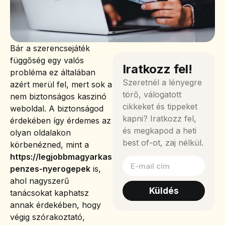
Bár a szerencsejáték
függőség egy valós
Iratkozz fel!
probléma ez általában
Szeretnél a lényegre
azért merül fel, mert sok a
törő, válogatott
nem biztonságos kaszinó
cikkeket és tippeket
weboldal. A biztonságod
kapni? Iratkozz fel,
érdekében így érdemes az
és megkapod a heti
olyan oldalakon
best of-ot, zaj nélkül.
körbenézned, mint a
https://legjobbmagyarkaszinok.com/valodi-
penzes-nyerogepek
is,
ahol nagyszerű
Küldés
tanácsokat kaphatsz
annak érdekében, hogy
végig szórakoztató,