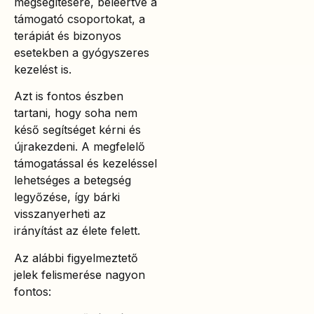
megsegítésére, beleértve a
támogató csoportokat, a
terápiát és bizonyos
esetekben a gyógyszeres
kezelést is.
Azt is fontos észben
tartani, hogy soha nem
késő segítséget kérni és
újrakezdeni. A megfelelő
támogatással és kezeléssel
lehetséges a betegség
legyőzése, így bárki
visszanyerheti az
irányítást az élete felett.
Az alábbi figyelmeztető
jelek felismerése nagyon
fontos: