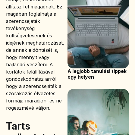
állítasz fel magadnak. Ez
magában foglalhatja a
szerencsejáték
tevékenység
költségvetésének és
idejének meghatározását,
de annak eldöntését is,
hogy mennyit vagy
hajlandó veszíteni. A
A legjobb tanulási tippek
korlátok felállításával
egy helyen
gondoskodhatsz arról,
hogy a szerencsejáték a
szórakozás élvezetes
formája maradjon, és ne
rögeszmévé váljon.
Tarts