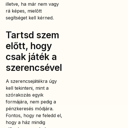
illetve, ha már nem vagy
rá képes, mielőtt
segítséget kell kérned.
Tartsd szem
előtt, hogy
csak játék a
szerencsével
A szerencsejátékra úgy
kell tekinteni, mint a
szórakozás egyik
formájára, nem pedig a
pénzkeresés módjára.
Fontos, hogy ne feledd el,
hogy a ház mindig