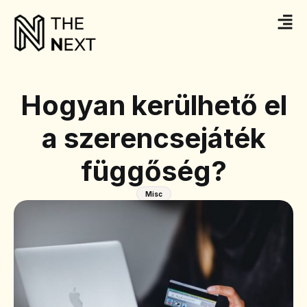
Hogyan kerülhető el
a szerencsejáték
függőség?
Misc