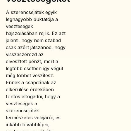
A szerencsejáték egyik
legnagyobb buktatója a
veszteségek
hajszolásában rejlik. Ez azt
jelenti, hogy nem szabad
csak azért játszanod, hogy
visszaszerezd az
elvesztett pénzt, mert a
legtöbb esetben így végül
még többet veszítesz.
Ennek a csapdának az
elkerülése érdekében
fontos elfogadni, hogy a
veszteségek a
szerencsejáték
természetes velejárói, és
inkább továbblépni,