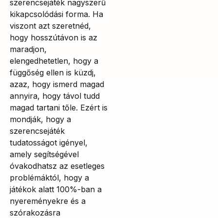
szerencsejáték nagyszerű
kikapcsolódási forma. Ha
viszont azt szeretnéd,
hogy hosszútávon is az
maradjon,
elengedhetetlen, hogy a
függőség ellen is küzdj,
azaz, hogy ismerd magad
annyira, hogy távol tudd
magad tartani tőle. Ezért is
mondják, hogy a
szerencsejáték
tudatosságot igényel,
amely segítségével
óvakodhatsz az esetleges
problémáktól, hogy a
játékok alatt 100%-ban a
nyereményekre és a
szórakozásra