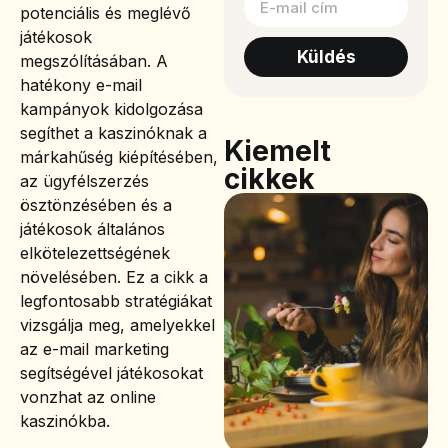
potenciális és meglévő
játékosok
Küldés
megszólításában. A
hatékony e-mail
kampányok kidolgozása
segíthet a kaszinóknak a
Kiemelt
márkahűség kiépítésében,
cikkek
az ügyfélszerzés
ösztönzésében és a
játékosok általános
elkötelezettségének
növelésében. Ez a cikk a
legfontosabb stratégiákat
vizsgálja meg, amelyekkel
az e-mail marketing
segítségével játékosokat
vonzhat az online
kaszinókba.