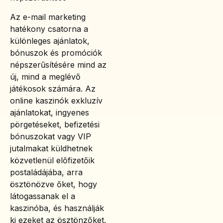
Az e-mail marketing
hatékony csatorna a
különleges ajánlatok,
bónuszok és promóciók
népszerűsítésére mind az
új, mind a meglévő
játékosok számára. Az
online kaszinók exkluzív
ajánlatokat, ingyenes
pörgetéseket, befizetési
bónuszokat vagy VIP
jutalmakat küldhetnek
közvetlenül előfizetőik
postaládájába, arra
ösztönözve őket, hogy
látogassanak el a
kaszinóba, és használják
ki ezeket az ösztönzőket.