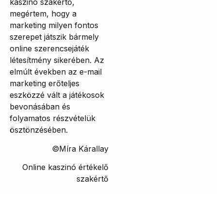
kaszinó szakértő,
megértem, hogy a
marketing milyen fontos
szerepet játszik bármely
online szerencsejáték
létesítmény sikerében. Az
elmúlt években az e-mail
marketing erőteljes
eszközzé vált a játékosok
bevonásában és
folyamatos részvételük
ösztönzésében.
©Míra Kárallay
Online kaszinó értékelő
szakértő