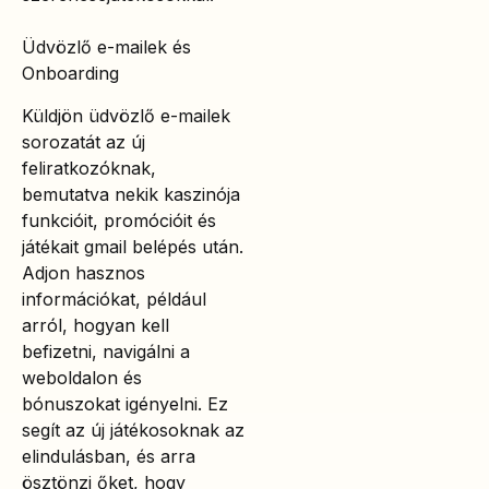
Üdvözlő e-mailek és
Onboarding
Küldjön üdvözlő e-mailek
sorozatát az új
feliratkozóknak,
bemutatva nekik kaszinója
funkcióit, promócióit és
játékait gmail belépés után.
Adjon hasznos
információkat, például
arról, hogyan kell
befizetni, navigálni a
weboldalon és
bónuszokat igényelni. Ez
segít az új játékosoknak az
elindulásban, és arra
ösztönzi őket, hogy