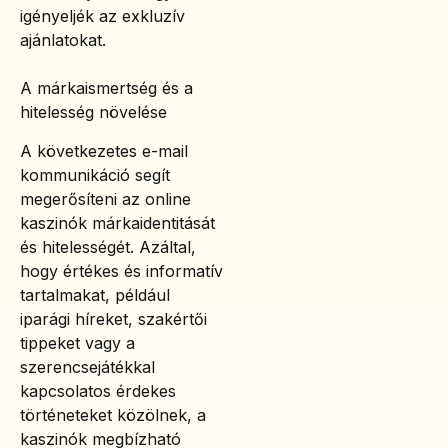
igényeljék az exkluzív
ajánlatokat.
A márkaismertség és a
hitelesség növelése
A következetes e-mail
kommunikáció segít
megerősíteni az online
kaszinók márkaidentitását
és hitelességét. Azáltal,
hogy értékes és informatív
tartalmakat, például
iparági híreket, szakértői
tippeket vagy a
szerencsejátékkal
kapcsolatos érdekes
történeteket közölnek, a
kaszinók megbízható