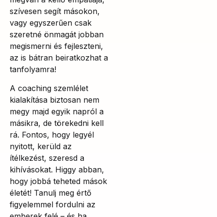
szívesen segít másokon,
vagy egyszerűen csak
szeretné önmagát jobban
megismerni és fejleszteni,
az is bátran beiratkozhat a
tanfolyamra!
A coaching szemlélet
kialakítása biztosan nem
megy majd egyik napról a
másikra, de törekedni kell
rá. Fontos, hogy legyél
nyitott, kerüld az
ítélkezést, szeresd a
kihívásokat. Higgy abban,
hogy jobbá teheted mások
életét! Tanulj meg értő
figyelemmel fordulni az
emberek felé – és ha