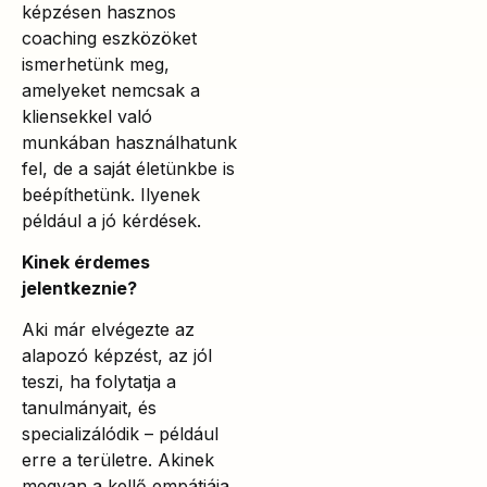
képzésen hasznos
coaching eszközöket
ismerhetünk meg,
amelyeket nemcsak a
kliensekkel való
munkában használhatunk
fel, de a saját életünkbe is
beépíthetünk. Ilyenek
például a jó kérdések.
Kinek érdemes
jelentkeznie?
Aki már elvégezte az
alapozó képzést, az jól
teszi, ha folytatja a
tanulmányait, és
specializálódik – például
erre a területre. Akinek
megvan a kellő empátiája,