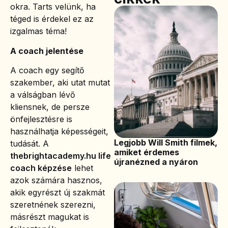
okra. Tarts velünk, ha
téged is érdekel ez az
izgalmas téma!
A coach jelentése
A coach egy segítő
szakember, aki utat mutat
a válságban lévő
kliensnek, de persze
önfejlesztésre is
használhatja képességeit,
Legjobb Will Smith filmek,
tudását. A
amiket érdemes
thebrightacademy.hu life
újranézned a nyáron
coach képzése
lehet
azok számára hasznos,
akik egyrészt új szakmát
szeretnének szerezni,
másrészt magukat is