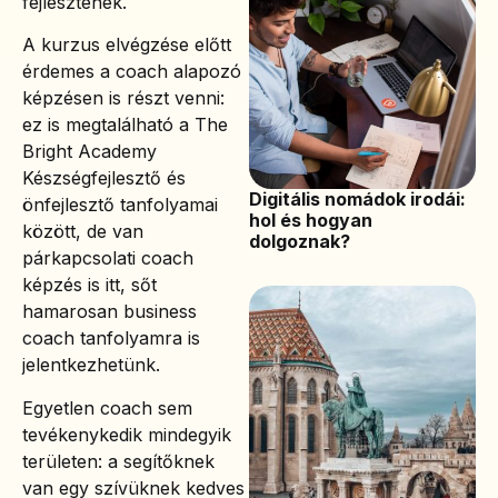
fejlesztenék.
A kurzus elvégzése előtt
érdemes a coach alapozó
képzésen is részt venni:
ez is megtalálható a The
Bright Academy
Készségfejlesztő és
Digitális nomádok irodái:
önfejlesztő tanfolyamai
hol és hogyan
között, de van
dolgoznak?
párkapcsolati coach
képzés is itt, sőt
hamarosan business
coach tanfolyamra is
jelentkezhetünk.
Egyetlen coach sem
tevékenykedik mindegyik
területen: a segítőknek
van egy szívüknek kedves