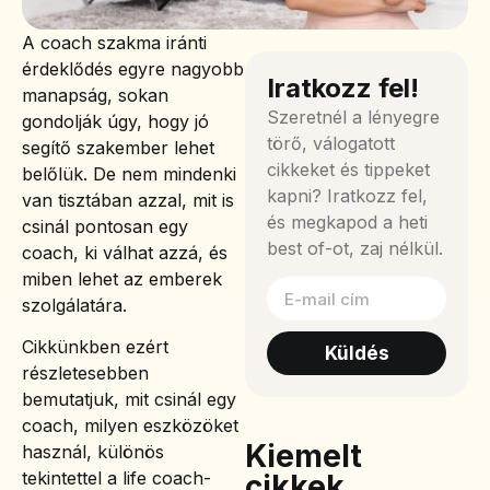
A coach szakma iránti
érdeklődés egyre nagyobb
Iratkozz fel!
manapság, sokan
Szeretnél a lényegre
gondolják úgy, hogy jó
törő, válogatott
segítő szakember lehet
cikkeket és tippeket
belőlük. De nem mindenki
kapni? Iratkozz fel,
van tisztában azzal, mit is
és megkapod a heti
csinál pontosan egy
best of-ot, zaj nélkül.
coach, ki válhat azzá, és
miben lehet az emberek
szolgálatára.
Cikkünkben ezért
Küldés
részletesebben
bemutatjuk, mit csinál egy
coach, milyen eszközöket
Kiemelt
használ, különös
tekintettel a life coach-
cikkek