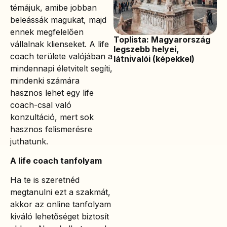
témájuk, amibe jobban
beleássák magukat, majd
ennek megfelelően
Toplista: Magyarország
vállalnak klienseket. A life
legszebb helyei,
coach területe valójában a
látnivalói (képekkel)
mindennapi életvitelt segíti,
mindenki számára
hasznos lehet egy life
coach-csal való
konzultáció, mert sok
hasznos felismerésre
juthatunk.
A life coach tanfolyam
Ha te is szeretnéd
megtanulni ezt a szakmát,
akkor az online tanfolyam
kiváló lehetőséget biztosít