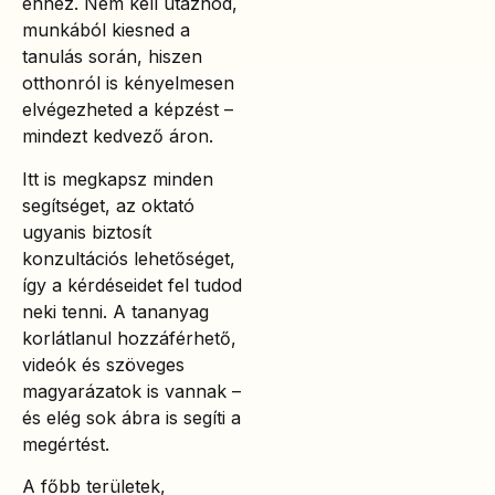
ehhez. Nem kell utaznod,
munkából kiesned a
tanulás során, hiszen
otthonról is kényelmesen
elvégezheted a képzést –
mindezt kedvező áron.
Itt is megkapsz minden
segítséget, az oktató
ugyanis biztosít
konzultációs lehetőséget,
így a kérdéseidet fel tudod
neki tenni. A tananyag
korlátlanul hozzáférhető,
videók és szöveges
magyarázatok is vannak –
és elég sok ábra is segíti a
megértést.
A főbb területek,