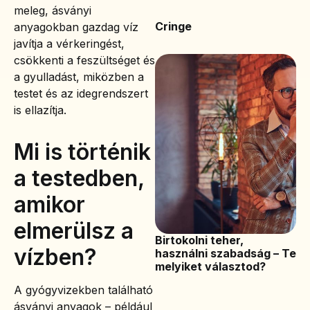
meleg, ásványi
Cringe
anyagokban gazdag víz
javítja a vérkeringést,
csökkenti a feszültséget és
a gyulladást, miközben a
testet és az idegrendszert
is ellazítja.
Mi is történik
a testedben,
amikor
elmerülsz a
Birtokolni teher,
vízben?
használni szabadság – Te
melyiket választod?
A gyógyvizekben található
ásványi anyagok – például