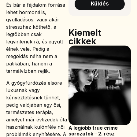
Küldés
És bár a fájdalom forrása
lehet hormonális,
gyulladásos, vagy akár
stresszhez köthető, a
Kiemelt
legtöbben csak
cikkek
legyintenek rá, és együtt
élnek vele. Pedig a
megoldás néha nem a
patikában, hanem a
termálvízben rejlik.
A gyógyfürdőzés elsőre
luxusnak vagy
kényeztetésnek tűnhet,
pedig valójában egy ősi,
természetes terápia,
amelyet már évtizedek óta
használnak különféle női
A legjobb true crime
sorozatok – 2. rész
problémák enyhítésére. A