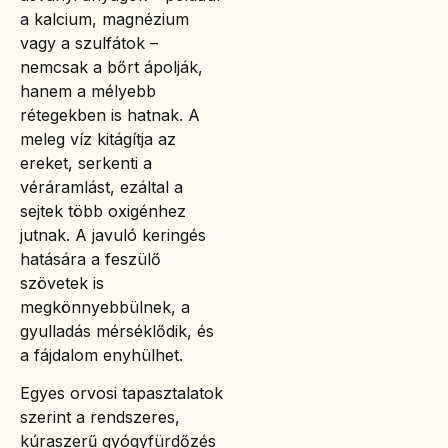
a kalcium, magnézium
vagy a szulfátok –
nemcsak a bőrt ápolják,
hanem a mélyebb
rétegekben is hatnak. A
meleg víz kitágítja az
ereket, serkenti a
véráramlást, ezáltal a
sejtek több oxigénhez
jutnak. A javuló keringés
hatására a feszülő
szövetek is
megkönnyebbülnek, a
gyulladás mérséklődik, és
a fájdalom enyhülhet.
Egyes orvosi tapasztalatok
szerint a rendszeres,
kúraszerű gyógyfürdőzés