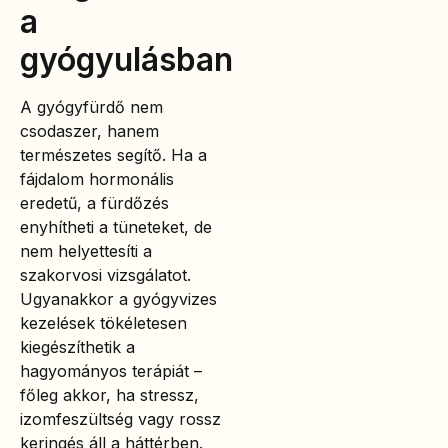
a
gyógyulásban
A gyógyfürdő nem
csodaszer, hanem
természetes segítő. Ha a
fájdalom hormonális
eredetű, a fürdőzés
enyhítheti a tüneteket, de
nem helyettesíti a
szakorvosi vizsgálatot.
Ugyanakkor a gyógyvizes
kezelések tökéletesen
kiegészíthetik a
hagyományos terápiát –
főleg akkor, ha stressz,
izomfeszültség vagy rossz
keringés áll a háttérben.