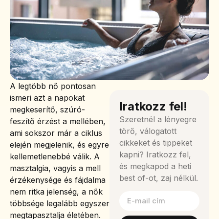
A legtöbb nő pontosan
ismeri azt a napokat
Iratkozz fel!
megkeserítő, szúró-
Szeretnél a lényegre
feszítő érzést a mellében,
törő, válogatott
ami sokszor már a ciklus
cikkeket és tippeket
elején megjelenik, és egyre
kapni? Iratkozz fel,
kellemetlenebbé válik. A
és megkapod a heti
masztalgia, vagyis a mell
best of-ot, zaj nélkül.
érzékenysége és fájdalma
nem ritka jelenség, a nők
többsége legalább egyszer
megtapasztalja életében.