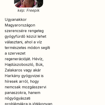
kép: Freepik
Ugyanakkor
Magyarországon
szerencsére rengeteg
gyógyfürdő közül lehet
választani, ahol a víz
természetes módon segíti
a szervezet
regenerációját. Hévíz,
Hajdúszoboszló, Bük,
Zalakaros vagy akár
Harkány gyógyvizei is
híresek arról, hogy
nemcsak mozgásszervi
panaszokra, hanem
nőgyógyászati
problémákra is jótékonyan