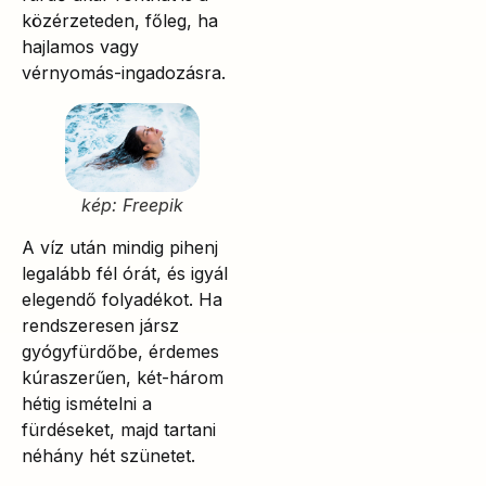
közérzeteden, főleg, ha
hajlamos vagy
vérnyomás-ingadozásra.
kép: Freepik
A víz után mindig pihenj
legalább fél órát, és igyál
elegendő folyadékot. Ha
rendszeresen jársz
gyógyfürdőbe, érdemes
kúraszerűen, két-három
hétig ismételni a
fürdéseket, majd tartani
néhány hét szünetet.