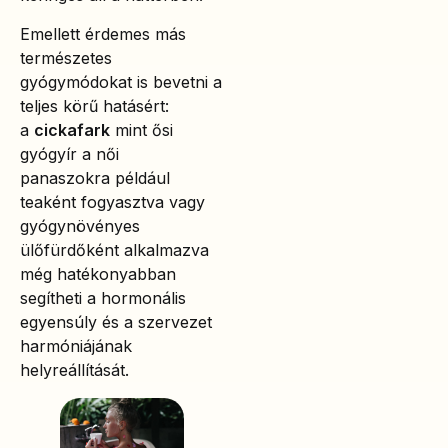
Emellett érdemes más
természetes
gyógymódokat is bevetni a
teljes körű hatásért:
a
cickafark
mint ősi
gyógyír a női
panaszokra például
teaként fogyasztva vagy
gyógynövényes
ülőfürdőként alkalmazva
még hatékonyabban
segítheti a hormonális
egyensúly és a szervezet
harmóniájának
helyreállítását.