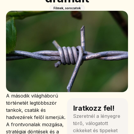
Filmek, sorozatok
A második világháború
történetét legtöbbször
Iratkozz fel!
tankok, csaták és
Szeretnél a lényegre
hadvezérek felől ismerjük.
törő, válogatott
A frontvonalak mozgása,
cikkeket és tippeket
stratégiai döntések és a