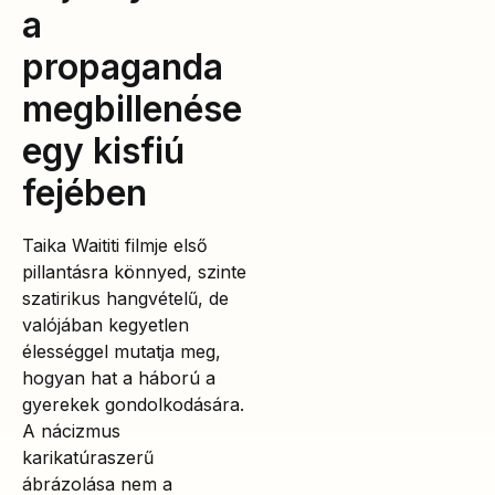
a
propaganda
megbillenése
egy kisfiú
fejében
Taika Waititi filmje első
pillantásra könnyed, szinte
szatirikus hangvételű, de
valójában kegyetlen
élességgel mutatja meg,
hogyan hat a háború a
gyerekek gondolkodására.
A nácizmus
karikatúraszerű
ábrázolása nem a