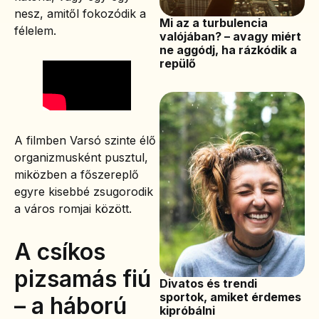
nesz, amitől fokozódik a
Mi az a turbulencia
félelem.
valójában? – avagy miért
ne aggódj, ha rázkódik a
repülő
A filmben Varsó szinte élő
organizmusként pusztul,
miközben a főszereplő
egyre kisebbé zsugorodik
a város romjai között.
A csíkos
pizsamás fiú
Divatos és trendi
sportok, amiket érdemes
– a háború
kipróbálni