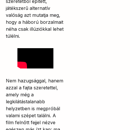
szeretetből épített,
játékszerű alternatív
valóság azt mutatja meg,
hogy a háború borzalmait
néha csak illúziókkal lehet
túlélni.
Nem hazugsággal, hanem
azzal a fajta szeretettel,
amely még a
legkilátástalanabb
helyzetben is megpróbál
valami szépet találni. A
film felnőtt fejjel nézve
egészen más ízt kap: ma