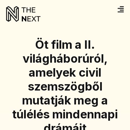
Öt film a II.
világháborúról,
amelyek civil
szemszögből
mutatják meg a
túlélés mindennapi
drámáit