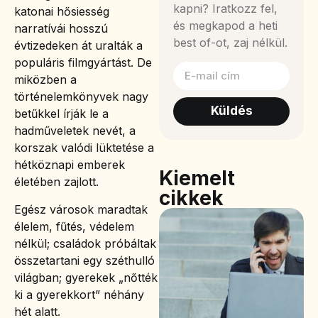
kapni? Iratkozz fel,
katonai hősiesség
és megkapod a heti
narratívái hosszú
best of-ot, zaj nélkül.
évtizedeken át uralták a
populáris filmgyártást. De
miközben a
történelemkönyvek nagy
Küldés
betűkkel írják le a
hadműveletek nevét, a
korszak valódi lüktetése a
hétköznapi emberek
Kiemelt
életében zajlott.
cikkek
Egész városok maradtak
élelem, fűtés, védelem
nélkül; családok próbáltak
összetartani egy széthulló
világban; gyerekek „nőtték
ki a gyerekkort” néhány
hét alatt.