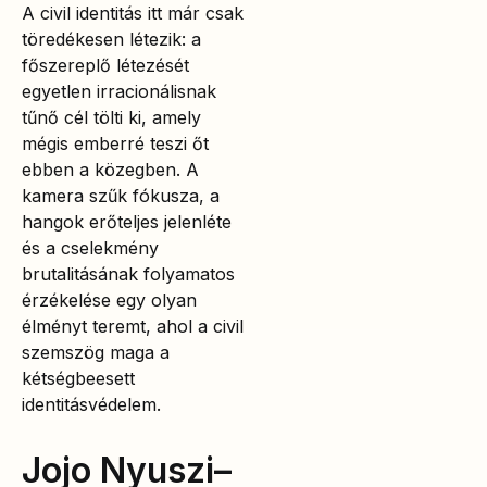
A civil identitás itt már csak
töredékesen létezik: a
főszereplő létezését
egyetlen irracionálisnak
tűnő cél tölti ki, amely
mégis emberré teszi őt
ebben a közegben. A
kamera szűk fókusza, a
hangok erőteljes jelenléte
és a cselekmény
brutalitásának folyamatos
érzékelése egy olyan
élményt teremt, ahol a civil
szemszög maga a
kétségbeesett
identitásvédelem.
Jojo Nyuszi–