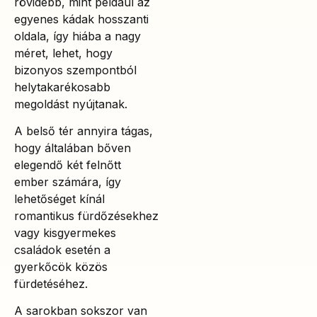
rövidebb, mint például az
egyenes kádak hosszanti
oldala, így hiába a nagy
méret, lehet, hogy
bizonyos szempontból
helytakarékosabb
megoldást nyújtanak.
A belső tér annyira tágas,
hogy általában bőven
elegendő két felnőtt
ember számára, így
lehetőséget kínál
romantikus fürdőzésekhez
vagy kisgyermekes
családok esetén a
gyerkőcök közös
fürdetéséhez.
A sarokban sokszor van