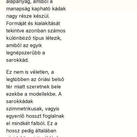
alapanyag, amiből a
manapság kapható kádak
nagy része készül.
Formáját és kialakítását
tekintve azonban számos
különböző típus létezik,
amiből az egyik
legnépszerűbb a
sarokkád.
Ez nem is véletlen, a
legtöbben az óriási belső
tér miatt szeretnek bele
ezekbe a modellekbe. A
sarokkádak
szimmetrikusak, vagyis
egyenlő hosszt foglalnak
el mindkét falból. Ez a
hossz pedig általában