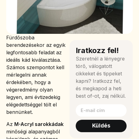
Fürdőszoba
berendezésekor az egyik
Iratkozz fel!
legfontosabb feladat az
Szeretnél a lényegre
ideális kád kiválasztása.
törő, válogatott
Számos szempontot kell
cikkeket és tippeket
mérlegelni annak
kapni? Iratkozz fel,
érdekében, hogy a
és megkapod a heti
végeredmény olyan
best of-ot, zaj nélkül.
legyen, ami évtizedekig
elégedettséggel tölt el
bennünket.
Az
M-Acryl sarokkádak
Küldés
minőségi alapanyagból
készülnek, és számos