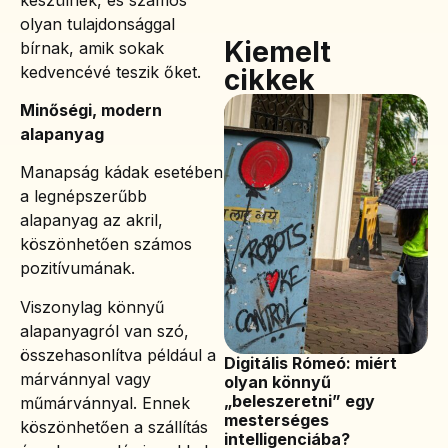
olyan tulajdonsággal
Kiemelt
bírnak, amik sokak
kedvencévé teszik őket.
cikkek
Minőségi, modern
alapanyag
Manapság kádak esetében
a legnépszerűbb
alapanyag az akril,
köszönhetően számos
pozitívumának.
Viszonylag könnyű
alapanyagról van szó,
összehasonlítva például a
Digitális Rómeó: miért
márvánnyal vagy
olyan könnyű
„beleszeretni” egy
műmárvánnyal. Ennek
mesterséges
köszönhetően a szállítás
intelligenciába?