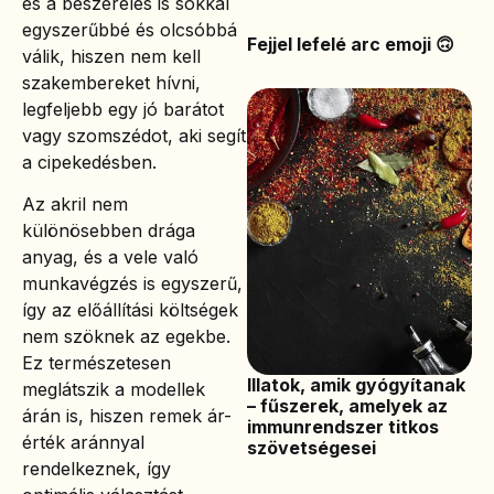
és a beszerelés is sokkal
egyszerűbbé és olcsóbbá
Fejjel lefelé arc emoji 🙃
válik, hiszen nem kell
szakembereket hívni,
legfeljebb egy jó barátot
vagy szomszédot, aki segít
a cipekedésben.
Az akril nem
különösebben drága
anyag, és a vele való
munkavégzés is egyszerű,
így az előállítási költségek
nem szöknek az egekbe.
Ez természetesen
Illatok, amik gyógyítanak
meglátszik a modellek
– fűszerek, amelyek az
árán is, hiszen remek ár-
immunrendszer titkos
érték aránnyal
szövetségesei
rendelkeznek, így