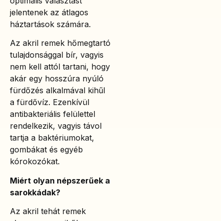
optimális választást
jelentenek az átlagos
háztartások számára.
Az akril remek hőmegtartó
tulajdonsággal bír, vagyis
nem kell attól tartani, hogy
akár egy hosszúra nyúló
fürdőzés alkalmával kihűl
a fürdővíz. Ezenkívül
antibakteriális felülettel
rendelkezik, vagyis távol
tartja a baktériumokat,
gombákat és egyéb
kórokozókat.
Miért olyan népszerűek a
sarokkádak?
Az akril tehát remek