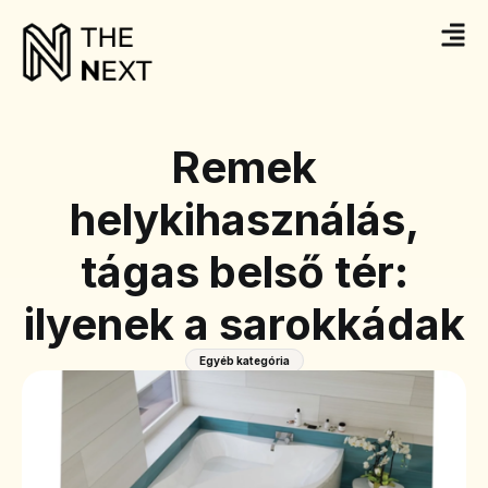
Remek
helykihasználás,
tágas belső tér:
ilyenek a sarokkádak
Egyéb kategória