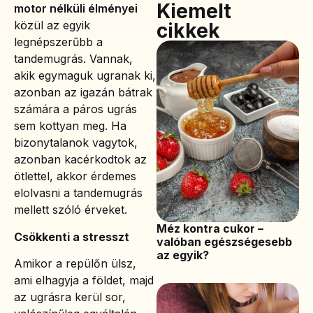
Kiemelt
motor nélküli élményei
közül az egyik
cikkek
legnépszerűbb a
tandemugrás. Vannak,
akik egymaguk ugranak ki,
azonban az igazán bátrak
számára a páros ugrás
sem kottyan meg. Ha
bizonytalanok vagytok,
azonban kacérkodtok az
ötlettel, akkor érdemes
elolvasni a tandemugrás
mellett szóló érveket.
Méz kontra cukor –
Csökkenti a stresszt
valóban egészségesebb
az egyik?
Amikor a repülőn ülsz,
ami elhagyja a földet, majd
az ugrásra kerül sor,