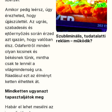
Amikor pedig leérsz, úgy
érezheted, hogy
újjászülettél. Az ugrás,
szabadesés és
ejtőernyőzés során érzed
Szubliminális, tudatalatti
azt igazán, hogy valóban
reklám – működik?
élsz. Odafentről minden
olyan kicsinek és
békésnek tűnik, mintha
csak te lennél a
világmindenség ura.
Ráadásul ezt az élményt
ketten élhetitek át.
Mindketten ugyanazt
tapasztaljátok meg
Habár el lehet mesélni az