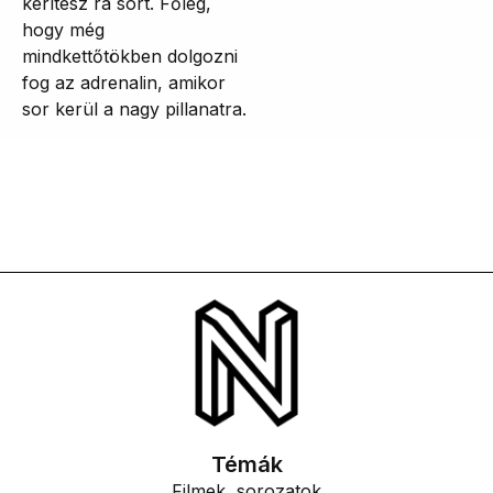
kerítesz rá sort. Főleg,
hogy még
mindkettőtökben dolgozni
fog az adrenalin, amikor
sor kerül a nagy pillanatra.
Témák
Filmek, sorozatok