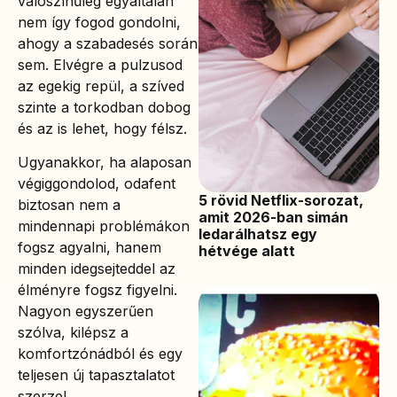
valószínűleg egyáltalán
nem így fogod gondolni,
ahogy a szabadesés során
sem. Elvégre a pulzusod
az egekig repül, a szíved
szinte a torkodban dobog
és az is lehet, hogy félsz.
Ugyanakkor, ha alaposan
végiggondolod, odafent
5 rövid Netflix-sorozat,
biztosan nem a
amit 2026-ban simán
mindennapi problémákon
ledarálhatsz egy
fogsz agyalni, hanem
hétvége alatt
minden idegsejteddel az
élményre fogsz figyelni.
Nagyon egyszerűen
szólva, kilépsz a
komfortzónádból és egy
teljesen új tapasztalatot
szerzel.