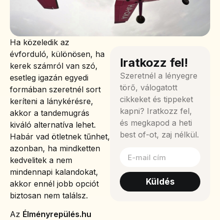
Ha közeledik az
évforduló, különösen, ha
Iratkozz fel!
kerek számról van szó,
Szeretnél a lényegre
esetleg igazán egyedi
törő, válogatott
formában szeretnél sort
cikkeket és tippeket
keríteni a lánykérésre,
kapni? Iratkozz fel,
akkor a tandemugrás
és megkapod a heti
kiváló alternatíva lehet.
best of-ot, zaj nélkül.
Habár vad ötletnek tűnhet,
azonban, ha mindketten
kedvelitek a nem
mindennapi kalandokat,
Küldés
akkor ennél jobb opciót
biztosan nem találsz.
Az
Élményrepülés.hu