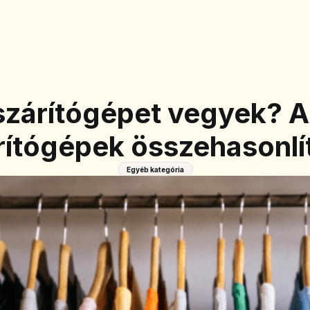
szárítógépet vegyek? A
rítógépek összehasonlí
Egyéb kategória