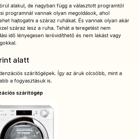
körül alakul, de nagyban függ a választott programtól
ítási programnál vannak olyan megoldások, ahol
ehet hajtogatni a száraz ruhákat. És vannak olyan akár
zel száraz lesz a ruha. Tehát a teregetést nem
dási idő lényegesen lerövidíthető és nem lakást vagy
gokkal.
int alatt
enzációs szárítógépek. Így az áruk olcsóbb, mint a
abb a fogyasztásuk is.
ciós szárítógép