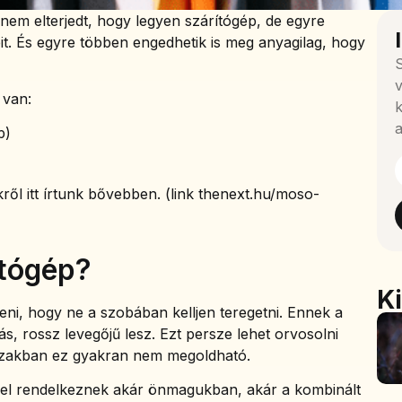
nem elterjedt, hogy legyen szárítógép, de egyre
it. És egyre többen engedhetik is meg anyagilag, hogy
S
v
 van:
k
a
p)
ől itt írtunk bővebben. (link thenext.hu/moso-
ítógép?
K
eni, hogy ne a szobában kelljen teregetni. Ennek a
s, rossz levegőjű lesz. Ezt persze lehet orvosolni
időszakban ez gyakran nem megoldható.
el rendelkeznek akár önmagukban, akár a kombinált