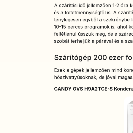
A szárítási idő jellemzően 1-2 óra 
és a töltetmennyiségtől is. A szár
ténylegesen egyből a szekrénybe l
10-15 perces programok is, ahol kö
feltétlenül ússzuk meg, de a szára
szobát terheljük a párával és a sza
Szárítógép 200 ezer for
Ezek a gépek jellemzően mind kond
hőszivattyúsoknak, de jóval magas
CANDY GVS H9A2TCE-S Kondenzá