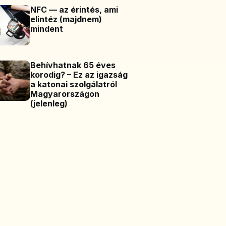
NFC — az érintés, ami
elintéz (majdnem)
mindent
Behívhatnak 65 éves
korodig? – Ez az igazság
a katonai szolgálatról
Magyarországon
(jelenleg)