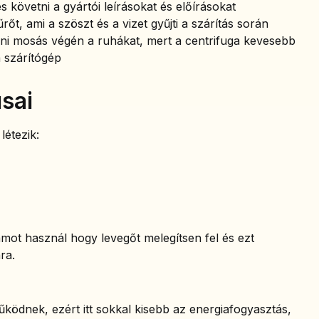
 követni a gyártói leírásokat és előírásokat
szűrőt, ami a szöszt és a vizet gyűjti a szárítás során
ni mosás végén a ruhákat, mert a centrifuga kevesebb
a szárítógép
sai
létezik:
ot használ hogy levegőt melegítsen fel és ezt
ra.
ködnek, ezért itt sokkal kisebb az energiafogyasztás,