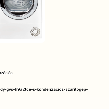
nzációs
andy-gvs-h9a2tce-s-kondenzacios-szaritogep-