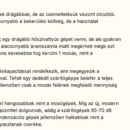
ek drágábbak, de az üzemeltetésük viszont olcsóbb.
onyabb a bekerülési költség, de a használat
ek egy drágább hőszivattyús gépet venni, de aki gyakran
z alacsonyabb áramszámla miatt megérheti mégis ezt
anis kevesebbe fog kerülni 1 mosás, mint a
éskapacitással rendelkezik, ami megegyezik a
al. Tehát egy dedikált szárítógéppe belefér a teljes
ellemzően csak a mosás felének megfelelő mennyiség
vel hangosabbak mint a mosógépek. Míg az új, modern
jszinttel dolgoznak, addig a szárítógépek 65-70 dB
kondenzációs gépek jellemzően halkabbak mint a
gyasztanak cserébe.