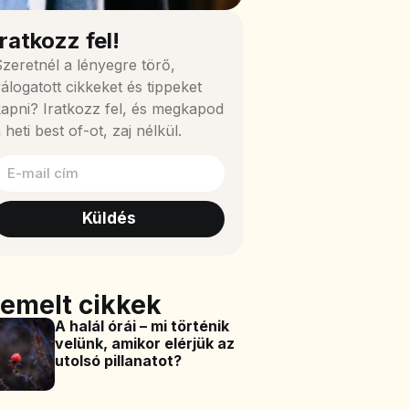
Iratkozz fel!
zeretnél a lényegre törő,
álogatott cikkeket és tippeket
apni? Iratkozz fel, és megkapod
 heti best of-ot, zaj nélkül.
Küldés
iemelt cikkek
A halál órái – mi történik
velünk, amikor elérjük az
utolsó pillanatot?