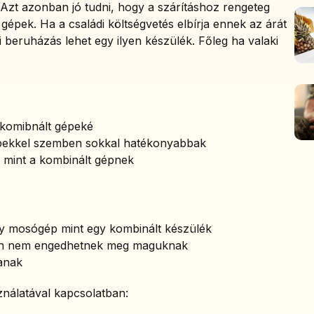
Azt azonban jó tudni, hogy a szárításhoz rengeteg
gépek. Ha a családi költségvetés elbírja ennek az árát
i beruházás lehet egy ilyen készülék. Főleg ha valaki
 komibnált gépeké
épekkel szemben sokkal hatékonyabbak
 mint a kombinált gépnek
y mosógép mint egy kombinált készülék
okan nem engedhetnek meg maguknak
anak
ználatával kapcsolatban: