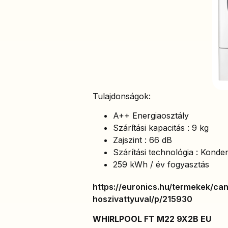
Tulajdonságok:
A++ Energiaosztály
Szárítási kapacitás : 9 kg
Zajszint : 66 dB
Szárítási technológia : Konde
259 kWh / év fogyasztás
https://euronics.hu/termekek/c
hoszivattyuval/p/215930
WHIRLPOOL FT M22 9X2B EU