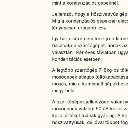
mint a kondenzációs gépeknél.
Jellemző, hogy a hőszivattyús gép
Míg a kondenzációs gépeknél alacs
lényegesen drágább lesz.
Így bár elsőre nem tűnik jó ötletn
használja a szárítógépet, annak a
választani. Pár éves távlatban ugy
kondenzációs esetben.
A legtöbb szárítógép 7-8kg-os tölt
mosógépek átlagos töltőkapacitásáv
mosás, míg a kombinált gépekbe j
megy bele.
A szárítógépek jellemzően valami
mosógépek valahol 60 dB körüli za
körül értéket tudnak gyárilag. A 
hőszivattyúsak, de jóval többet fo