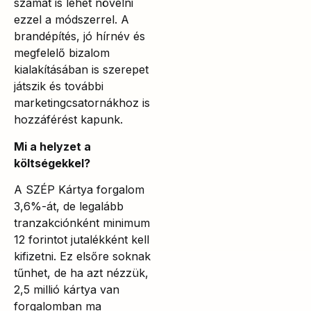
számát is lehet növelni
ezzel a módszerrel. A
brandépítés, jó hírnév és
megfelelő bizalom
kialakításában is szerepet
játszik és további
marketingcsatornákhoz is
hozzáférést kapunk.
Mi a helyzet a
költségekkel?
A SZÉP Kártya forgalom
3,6%-át, de legalább
tranzakciónként minimum
12 forintot jutalékként kell
kifizetni. Ez elsőre soknak
tűnhet, de ha azt nézzük,
2,5 millió kártya van
forgalomban ma