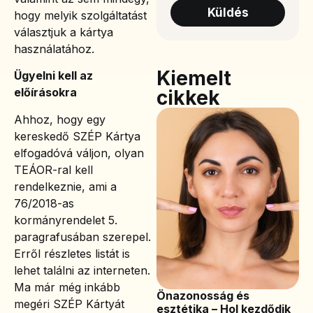
Küldés
hogy melyik szolgáltatást
választjuk a kártya
használatához.
Kiemelt
Ügyelni kell az
előírásokra
cikkek
Ahhoz, hogy egy
kereskedő SZÉP Kártya
elfogadóvá váljon, olyan
TEÁOR-ral kell
rendelkeznie, ami a
76/2018-as
kormányrendelet 5.
paragrafusában szerepel.
Erről részletes listát is
lehet találni az interneten.
Ma már még inkább
Önazonosság és
megéri SZÉP Kártyát
esztétika – Hol kezdődik