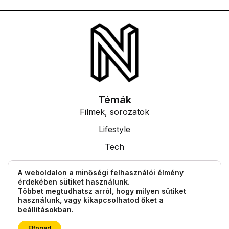
Témák
Filmek, sorozatok
Lifestyle
Tech
Tudás
A weboldalon a minőségi felhasználói élmény
érdekében sütiket használunk.
Egyéb információk
Többet megtudhatsz arról, hogy milyen sütiket
Impresszum
használunk, vagy kikapcsolhatod őket a
beállításokban
.
Általános Szerződési Feltételek
Elfogad