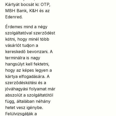
Kártyát bocsát ki: OTP,
MBH Bank, K&H és az
Edenred.
Érdemes mind a négy
szolgáltatóval szerződést
kötni, hogy minél több
vásárlót tudjon a
kereskedő bevonzani. A
terminálra is nagy
hangsúlyt kell fektetni,
hogy az képes legyen a
kártya elfogadására. A
szerződéskötési és a
jóváhagyási folyamat már
abszolút a szolgáltatótól
függ, általában néhány
hetet vesz igénybe.
Felülvizsgálják a