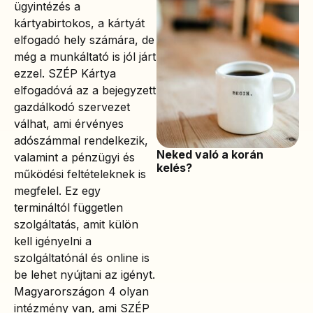
ügyintézés a
kártyabirtokos, a kártyát
elfogadó hely számára, de
még a munkáltató is jól járt
ezzel. SZÉP Kártya
elfogadóvá az a bejegyzett
gazdálkodó szervezet
válhat, ami érvényes
adószámmal rendelkezik,
Neked való a korán
valamint a pénzügyi és
kelés?
működési feltételeknek is
megfelel. Ez egy
termináltól független
szolgáltatás, amit külön
kell igényelni a
szolgáltatónál és online is
be lehet nyújtani az igényt.
Magyarországon 4 olyan
intézmény van, ami SZÉP