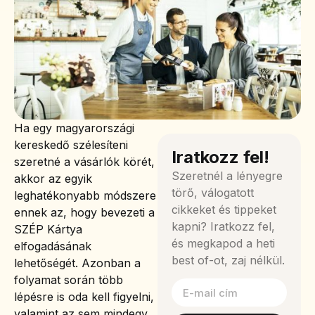
Ha egy magyarországi
kereskedő szélesíteni
Iratkozz fel!
szeretné a vásárlók körét,
Szeretnél a lényegre
akkor az egyik
törő, válogatott
leghatékonyabb módszere
cikkeket és tippeket
ennek az, hogy bevezeti a
kapni? Iratkozz fel,
SZÉP Kártya
és megkapod a heti
elfogadásának
best of-ot, zaj nélkül.
lehetőségét. Azonban a
folyamat során több
lépésre is oda kell figyelni,
valamint az sem mindegy,