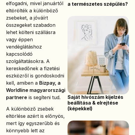
elfogadni, mivel januártól
a természetes szépülés?
eltörölték a különböző
zsebeket, a jóváírt
összegeket szabadon
lehet költeni szállásra
vagy éppen
vendéglátáshoz
kapcsolódó
szolgáltatásokra. A
kereskedőnek a fizetési
eszközről is gondoskodni
kell, amiben a
Bizpay, a
Worldline magyarországi
Saját hívószám kijelzés
partnere
is segíteni tud.
beállítása & elrejtése
(képekkel)
A különböző zsebek
eltörlése azért is előnyös,
mert így egyszerűbb és
könnyebb lett az