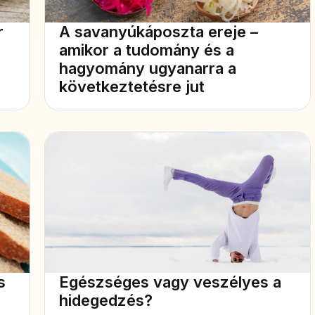
r
A savanyúkáposzta ereje –
amikor a tudomány és a
hagyomány ugyanarra a
következtetésre jut
s
Egészséges vagy veszélyes a
hidegedzés?