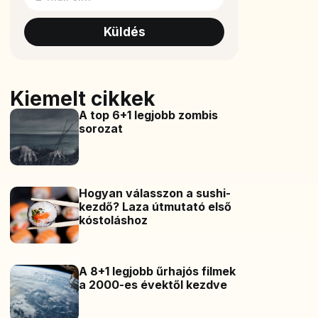
Küldés
Kiemelt cikkek
A top 6+1 legjobb zombis
sorozat
Hogyan válasszon a sushi-
kezdő? Laza útmutató első
kóstoláshoz
A 8+1 legjobb űrhajós filmek
a 2000-es évektől kezdve