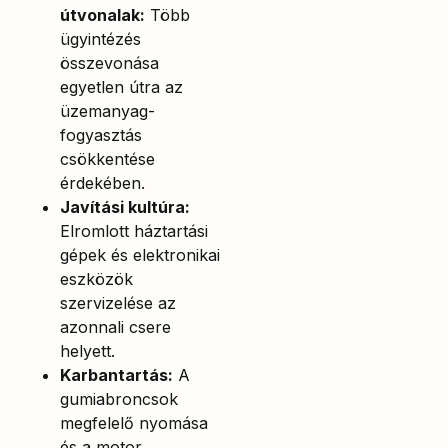
útvonalak:
Több
ügyintézés
összevonása
egyetlen útra az
üzemanyag-
fogyasztás
csökkentése
érdekében.
Javítási kultúra:
Elromlott háztartási
gépek és elektronikai
eszközök
szervizelése az
azonnali csere
helyett.
Karbantartás:
A
gumiabroncsok
megfelelő nyomása
és a motor