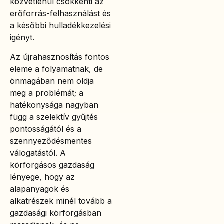
közvetlenül csökkenti az
erőforrás-felhasználást és
a későbbi hulladékkezelési
igényt.
Az újrahasznosítás fontos
eleme a folyamatnak, de
önmagában nem oldja
meg a problémát; a
hatékonysága nagyban
függ a szelektív gyűjtés
pontosságától és a
szennyeződésmentes
válogatástól. A
körforgásos gazdaság
lényege, hogy az
alapanyagok és
alkatrészek minél tovább a
gazdasági körforgásban