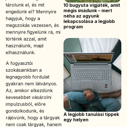
tárolunk el, és mit
10 bugyuta vígjáték, amit
mégis imádunk – mert
engedünk el? Mennyire
néha az agyunk
hagyjuk, hogy a
lekapcsolása a legjobb
megszokás vezessen, és
program
mennyire figyelünk rá, mi
történik azzal, amit
használunk, majd
elhasználunk.
A fogyasztói
szokásainkban a
legnagyobb fordulat
gyakran nem látványos.
Az, amikor elkezdünk
kevesebbet vásárolni
impulzusból, előre
gondolkodunk, és
A legjobb tanulási tippek
rájövünk, hogy a tárgyak
egy helyen
nem csak tárgyak, hanem