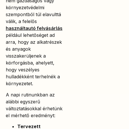
nem gazdaságos vagy
környezetvédelmi
szempontból túl elavulttá
válik, a felelős
használtautó felvásárlás
például lehetőséget ad
arra, hogy az alkatrészek
és anyagok
visszakerüljenek a
körforgásba, ahelyett,
hogy veszélyes
hulladékként terhelnék a
környezetet.
A napi rutinunkban az
alábbi egyszerű
változtatásokkal érhetünk
el mérhető eredményt:
Tervezett