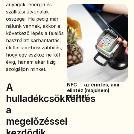
anyagok, energia és
szállítási útvonalak
összegei. Ha pedig már
nálunk vannak, akkor a
következő lépés a felelős
használat: karbantartás,
élettartam-hosszabbítás,
hogy egy eszköz ne két
évig, hanem akár tízig
szolgáljon minket.
A
NFC — az érintés, ami
elintéz (majdnem)
hulladékcsökkentés
mindent
a
megelőzéssel
kezdődik