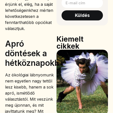
érjünk el, elég, ha a saját
lehetőségeinkhez mérten
Küldés
következetesen a
fenntarthatóbb opciókat
választjuk.
Kiemelt
Apró
cikkek
döntések a
hétköznapokban
Az ökológiai lábnyomunk
nem egyetlen nagy tettől
lesz kisebb, hanem a sok
apró, ismétlődő
választástól. Mit veszünk
meg újonnan, és mit
javíttatunk meg? Mit