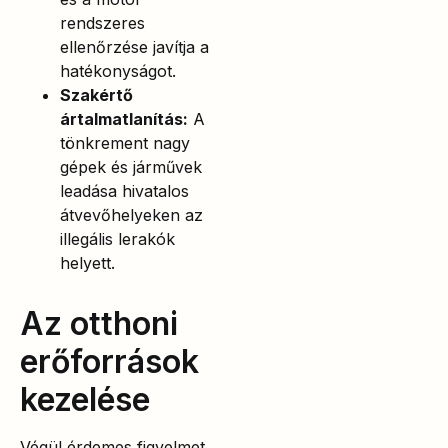
rendszeres
ellenőrzése javítja a
hatékonyságot.
Szakértő
ártalmatlanítás:
A
tönkrement nagy
gépek és járművek
leadása hivatalos
átvevőhelyeken az
illegális lerakók
helyett.
Az otthoni
erőforrások
kezelése
Végül érdemes figyelmet