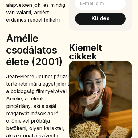
alapvetően jók, és mindig
van valami, amiért
Küldés
érdemes reggel felkelni.
Amélie
Kiemelt
csodálatos
cikkek
élete (2001)
Jean-Pierre Jeunet párizsi
története mára egyet jelent
a boldogság filmnyelvével.
Amélie, a félénk
pincérlány, aki a saját
magányát mások apró
örömeivel próbálja
betölteni, olyan karakter,
aki azonnal a szívedbe