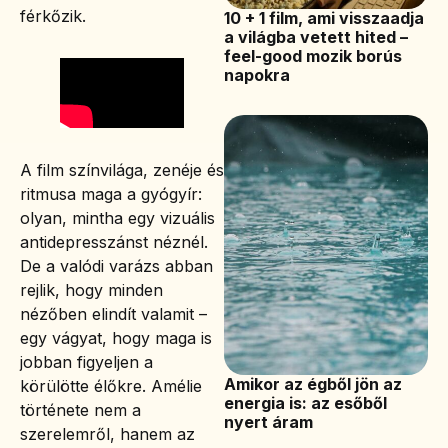
férkőzik.
10 + 1 film, ami visszaadja
a világba vetett hited –
feel-good mozik borús
napokra
A film színvilága, zenéje és
ritmusa maga a gyógyír:
olyan, mintha egy vizuális
antidepresszánst néznél.
De a valódi varázs abban
rejlik, hogy minden
nézőben elindít valamit –
egy vágyat, hogy maga is
jobban figyeljen a
Amikor az égből jön az
körülötte élőkre. Amélie
energia is: az esőből
története nem a
nyert áram
szerelemről, hanem az