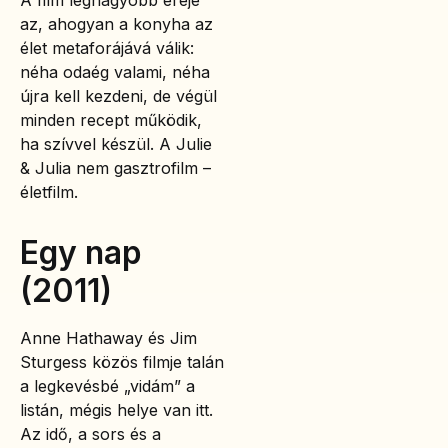
az, ahogyan a konyha az
élet metaforájává válik:
néha odaég valami, néha
újra kell kezdeni, de végül
minden recept működik,
ha szívvel készül. A Julie
& Julia nem gasztrofilm –
életfilm.
Egy nap
(2011)
Anne Hathaway és Jim
Sturgess közös filmje talán
a legkevésbé „vidám” a
listán, mégis helye van itt.
Az idő, a sors és a