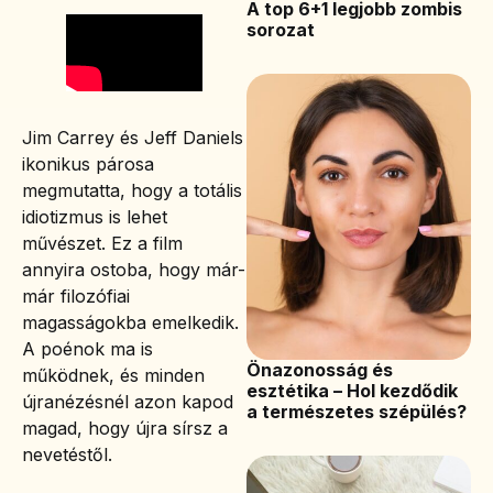
A top 6+1 legjobb zombis
sorozat
Jim Carrey és Jeff Daniels
ikonikus párosa
megmutatta, hogy a totális
idiotizmus is lehet
művészet. Ez a film
annyira ostoba, hogy már-
már filozófiai
magasságokba emelkedik.
A poénok ma is
Önazonosság és
működnek, és minden
esztétika – Hol kezdődik
újranézésnél azon kapod
a természetes szépülés?
magad, hogy újra sírsz a
nevetéstől.