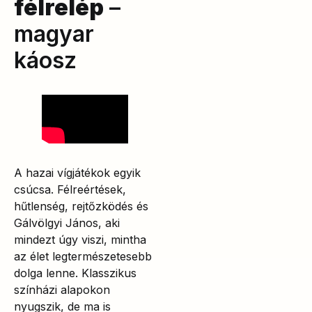
félrelép
–
magyar
káosz
A hazai vígjátékok egyik
csúcsa. Félreértések,
hűtlenség, rejtőzködés és
Gálvölgyi János, aki
mindezt úgy viszi, mintha
az élet legtermészetesebb
dolga lenne. Klasszikus
színházi alapokon
nyugszik, de ma is