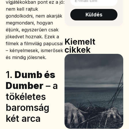
vígjátékokban pont ez a jó:
nem kell rajtuk
Küldés
gondolkodni, nem akarják
megmondani, hogyan
éljünk, egyszerűen csak
jókedvet hoznak. Ezek a
Kiemelt
filmek a filmvilág papucsai
cikkek
– kényelmesek, ismerősek
és mindig jólesnek.
1.
Dumb és
Dumber
– a
tökéletes
baromság
két arca