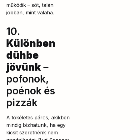
működik – sőt, talán
jobban, mint valaha.
10.
Különben
dühbe
jövünk
–
pofonok,
poénok és
pizzák
A tökéletes páros, akikben
mindig bízhatunk, ha egy
kicsit szeretnénk nem
gondolkodni: Bud Spencer