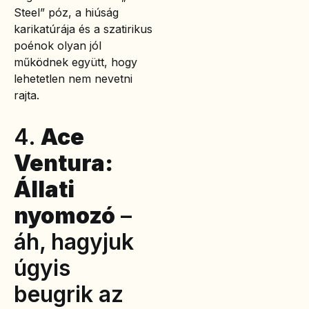
Steel” póz, a hiúság
karikatúrája és a szatirikus
poénok olyan jól
működnek együtt, hogy
lehetetlen nem nevetni
rajta.
4.
Ace
Ventura:
Állati
nyomozó
–
áh, hagyjuk
úgyis
beugrik az