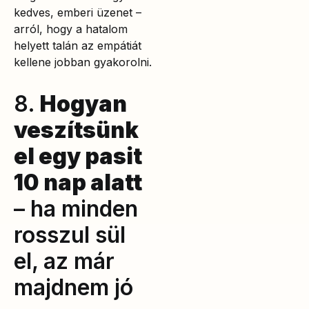
kedves, emberi üzenet –
arról, hogy a hatalom
helyett talán az empátiát
kellene jobban gyakorolni.
8.
Hogyan
veszítsünk
el egy pasit
10 nap alatt
– ha minden
rosszul sül
el, az már
majdnem jó