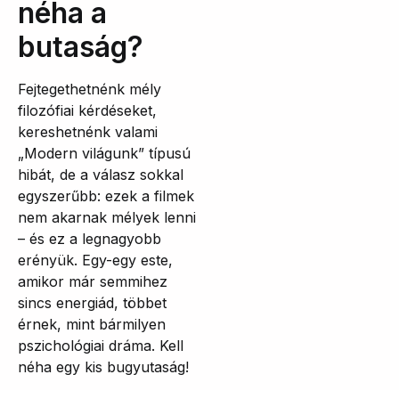
néha a
butaság?
Fejtegethetnénk mély
filozófiai kérdéseket,
kereshetnénk valami
„Modern világunk” típusú
hibát, de a válasz sokkal
egyszerűbb: ezek a filmek
nem akarnak mélyek lenni
– és ez a legnagyobb
erényük. Egy-egy este,
amikor már semmihez
sincs energiád, többet
érnek, mint bármilyen
pszichológiai dráma. Kell
néha egy kis bugyutaság!