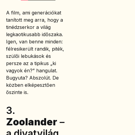
A film, ami generációkat
tanított meg arra, hogy a
tinédzserkor a világ
legkaotikusabb időszaka.
Igen, van benne minden:
félresikerült randik, piték,
szülői lebukások és
persze az a tipikus „ki
vagyok én?” hangulat.
Bugyuta? Abszolút. De
közben elképesztően
őszinte is.
3.
Zoolander
–
a divatvilág