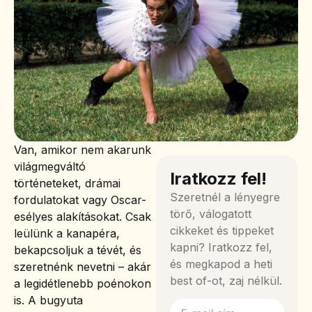
Van, amikor nem akarunk
világmegváltó
Iratkozz fel!
történeteket, drámai
Szeretnél a lényegre
fordulatokat vagy Oscar-
törő, válogatott
esélyes alakításokat. Csak
cikkeket és tippeket
leülünk a kanapéra,
kapni? Iratkozz fel,
bekapcsoljuk a tévét, és
és megkapod a heti
szeretnénk nevetni – akár
best of-ot, zaj nélkül.
a legidétlenebb poénokon
is. A bugyuta