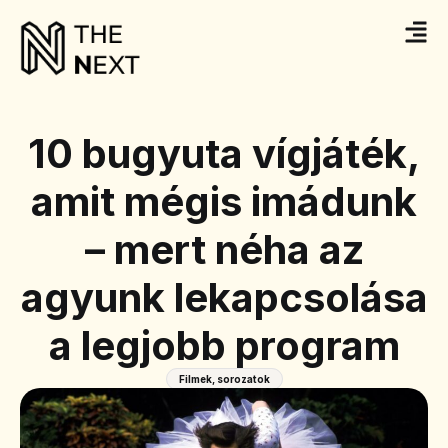
10 bugyuta vígjáték,
amit mégis imádunk
– mert néha az
agyunk lekapcsolása
a legjobb program
Filmek, sorozatok