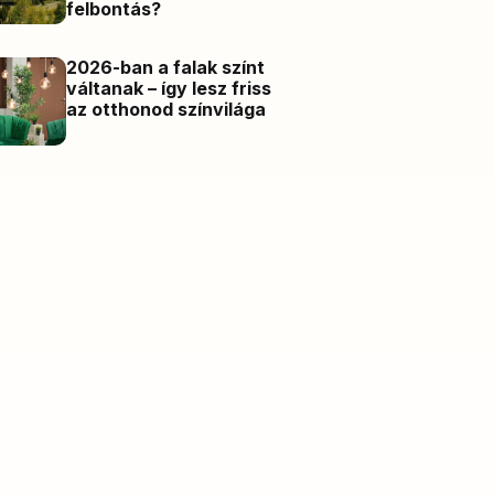
felbontás?
2026-ban a falak színt
váltanak – így lesz friss
az otthonod színvilága