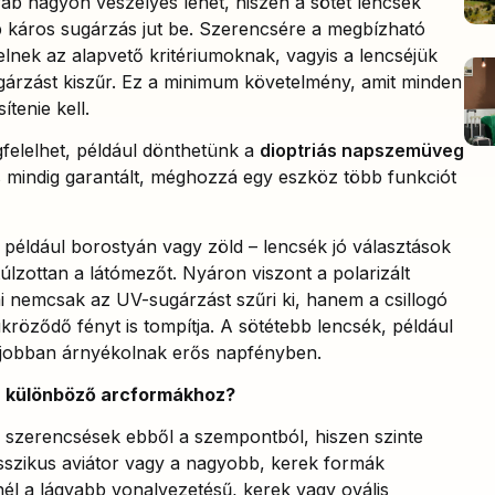
ab nagyon veszélyes lehet, hiszen a sötét lencsék
öbb káros sugárzás jut be. Szerencsére a megbízható
lnek az alapvető kritériumoknak, vagyis a lencséjük
árzást kiszűr. Ez a minimum követelmény, amit minden
tenie kell.
elelhet, például dönthetünk a
dioptriás napszemüveg
tás mindig garantált, méghozzá egy eszköz több funkciót
 például borostyán vagy zöld – lencsék jó választások
túlzottan a látómezőt. Nyáron viszont a polarizált
i nemcsak az UV-sugárzást szűri ki, hanem a csillogó
tükröződő fényt is tompítja. A sötétebb lencsék, például
l jobban árnyékolnak erős napfényben.
a különböző arcformákhoz?
 szerencsések ebből a szempontból, hiszen szinte
lasszikus aviátor vagy a nagyobb, kerek formák
él a lágyabb vonalvezetésű, kerek vagy ovális