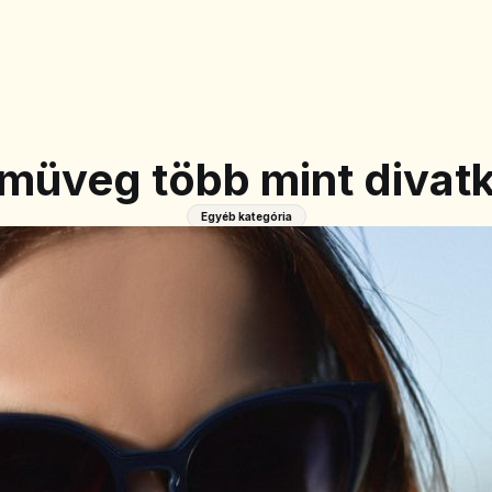
müveg több mint divatk
Egyéb kategória