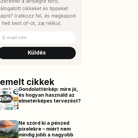
zeretnél a lényegre törő,
álogatott cikkeket és tippeket
apni? Iratkozz fel, és megkapod
 heti best of-ot, zaj nélkül.
Küldés
iemelt cikkek
Gondolattérkép: mire jó,
és hogyan használd az
elmetérképes tervezést?
Ne szórd ki a pénzed
pixelekre – miért nem
mindig jobb a nagyobb