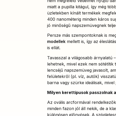
nem megfelelő védelmet nyújtó dar
miatt a pupilla kitágul, így még t
üzletekben kínált termékek megfele
400 nanométerig minden káros sug
jó minőségű napszemüvegnek teljesí
Persze más szempontoknak is megf
modellek
mellett is, így az éleslá
is ellát.
Tavasszal a világosabb árnyalatú –
lehetnek, mivel ezek nem sötétítik 
lencséjű napszemüveg javasolt, am
felületekről (pl. víz, autók) vissza
barna vagy szürke ideálisak, mive
Milyen kerettípusok passzolnak 
Az ovális arcformával rendelkezők
minden fazon jól áll nekik, de a k
különösen előnyösek. A szögletesn