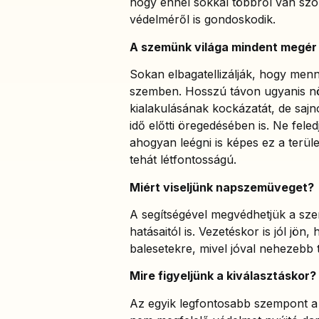
hogy ennél sokkal többről van sz
védelméről is gondoskodik.
A szemünk világa mindent megér
Sokan elbagatellizálják, hogy men
szemben. Hosszú távon ugyanis nö
kialakulásának kockázatát, de sajn
idő előtti öregedésében is. Ne fel
ahogyan leégni is képes ez a terü
tehát létfontosságú.
Miért viseljünk napszemüveget?
A segítségével megvédhetjük a sze
hatásaitól is. Vezetéskor is jól jö
balesetekre, mivel jóval nehezebb 
Mire figyeljünk a kiválasztáskor?
Az egyik legfontosabb szempont a 