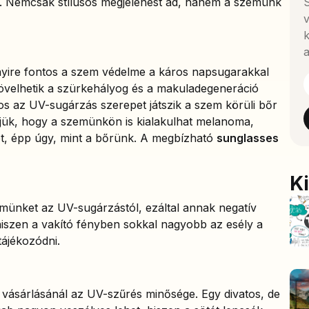
ó. Nemcsak stílusos megjelenést ad, hanem a szemünk
S
v
k
a
nyire fontos a szem védelme a káros napsugarakkal
velhetik a szürkehályog és a makuladegeneráció
os az UV-sugárzás szerepet játszik a szem körüli bőr
edjük, hogy a szemünkön is kialakulhat melanoma,
let, épp úgy, mint a bőrünk. A megbízható
sunglasses
K
münket az UV-sugárzástól, ezáltal annak negatív
n, hiszen a vakító fényben sokkal nagyobb az esély a
tájékozódni.
vásárlásánál az UV-szűrés minősége. Egy divatos, de