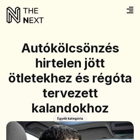
Autókölcsönzés
hirtelen jött
ötletekhez és régóta
tervezett
kalandokhoz
Egyéb kategória