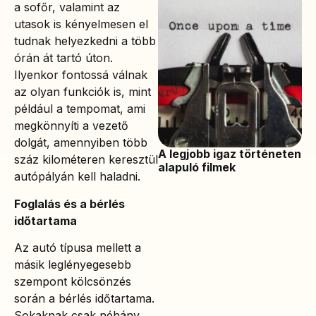
a sofőr, valamint az
utasok is kényelmesen el
tudnak helyezkedni a több
órán át tartó úton.
Ilyenkor fontossá válnak
az olyan funkciók is, mint
például a tempomat, ami
megkönnyíti a vezető
dolgát, amennyiben több
A legjobb igaz történeten
száz kilométeren keresztül
alapuló filmek
autópályán kell haladni.
Foglalás és a bérlés
időtartama
Az autó típusa mellett a
másik leglényegesebb
szempont kölcsönzés
során a bérlés időtartama.
Sokaknak csak néhány