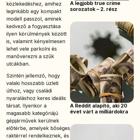
A legjobb true crime
közlekedéshez, amihez
sorozatok – 2. rész
leginkább egy kompakt
modell passzol, aminek
kedvező a fogyasztása
ilyen körülmények között
is, valamint kényelmesen
lehet vele parkolni és
manőverezni a szűk
utcákban.
Szintén jellemző, hogy
valaki hosszabb üzleti
úthoz, vagy családi
nyaraláshoz keres ideális
A Reddit alapító, aki 20
társat. Ilyenkor a
évet várt a milliárdokra
magasabb kategóriájú
gépjárművek kerülnek
előtérbe, amelyek bőséges
raktérrel rendelkeznek, és