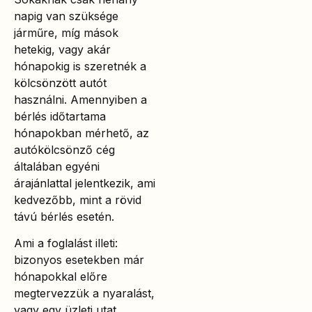
napig van szüksége
járműre, míg mások
hetekig, vagy akár
hónapokig is szeretnék a
kölcsönzött autót
használni. Amennyiben a
bérlés időtartama
hónapokban mérhető, az
autókölcsönző cég
általában egyéni
árajánlattal jelentkezik, ami
kedvezőbb, mint a rövid
távú bérlés esetén.
Ami a foglalást illeti:
bizonyos esetekben már
hónapokkal előre
megtervezzük a nyaralást,
vagy egy üzleti utat.