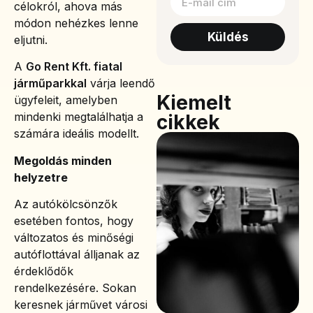
célokról, ahova más
módon nehézkes lenne
Küldés
eljutni.
A
Go Rent Kft. fiatal
járműparkkal
várja leendő
Kiemelt
ügyfeleit, amelyben
mindenki megtalálhatja a
cikkek
számára ideális modellt.
Megoldás minden
helyzetre
Az autókölcsönzők
esetében fontos, hogy
változatos és minőségi
autóflottával álljanak az
érdeklődők
rendelkezésére. Sokan
keresnek járművet városi