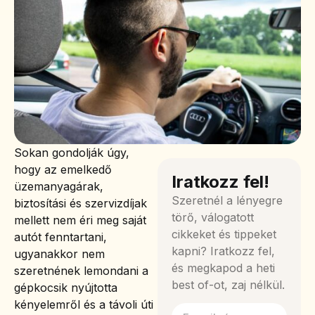
Sokan gondolják úgy,
hogy az emelkedő
Iratkozz fel!
üzemanyagárak,
Szeretnél a lényegre
biztosítási és szervizdíjak
törő, válogatott
mellett nem éri meg saját
cikkeket és tippeket
autót fenntartani,
kapni? Iratkozz fel,
ugyanakkor nem
és megkapod a heti
szeretnének lemondani a
best of-ot, zaj nélkül.
gépkocsik nyújtotta
kényelemről és a távoli úti