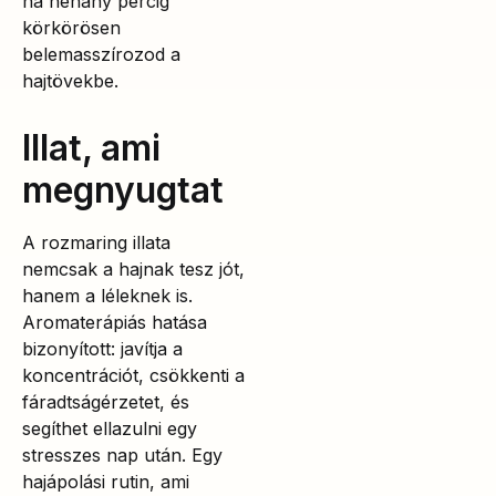
ha néhány percig
körkörösen
belemasszírozod a
hajtövekbe.
Illat, ami
megnyugtat
A rozmaring illata
nemcsak a hajnak tesz jót,
hanem a léleknek is.
Aromaterápiás hatása
bizonyított: javítja a
koncentrációt, csökkenti a
fáradtságérzetet, és
segíthet ellazulni egy
stresszes nap után. Egy
hajápolási rutin, ami