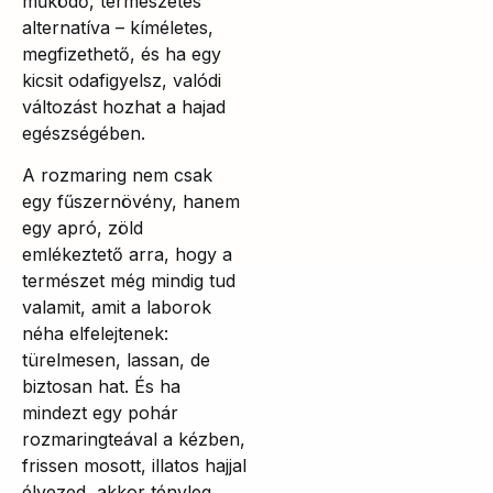
működő, természetes
alternatíva – kíméletes,
megfizethető, és ha egy
kicsit odafigyelsz, valódi
változást hozhat a hajad
egészségében.
A rozmaring nem csak
egy fűszernövény, hanem
egy apró, zöld
emlékeztető arra, hogy a
természet még mindig tud
valamit, amit a laborok
néha elfelejtenek:
türelmesen, lassan, de
biztosan hat. És ha
mindezt egy pohár
rozmaringteával a kézben,
frissen mosott, illatos hajjal
élvezed, akkor tényleg