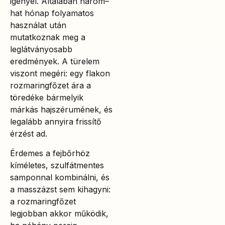
igényel. Általában három–
hat hónap folyamatos
használat után
mutatkoznak meg a
leglátványosabb
eredmények. A türelem
viszont megéri: egy flakon
rozmaringfőzet ára a
töredéke bármelyik
márkás hajszérumének, és
legalább annyira frissítő
érzést ad.
Érdemes a fejbőrhöz
kíméletes, szulfátmentes
samponnal kombinálni, és
a masszázst sem kihagyni:
a rozmaringfőzet
legjobban akkor működik,