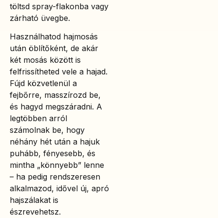
töltsd spray-flakonba vagy
zárható üvegbe.
Használhatod hajmosás
után öblítőként, de akár
két mosás között is
felfrissítheted vele a hajad.
Fújd közvetlenül a
fejbőrre, masszírozd be,
és hagyd megszáradni. A
legtöbben arról
számolnak be, hogy
néhány hét után a hajuk
puhább, fényesebb, és
mintha „könnyebb” lenne
– ha pedig rendszeresen
alkalmazod, idővel új, apró
hajszálakat is
észrevehetsz.