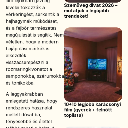
illóolajokban gazdag
Szemüveg divat 2026 –
levelei fokozzák a
mutatjuk a legújabb
vérkeringést, serkentik a
trendeket!
hajhagymák működését,
és a fejbőr természetes
megújulását is segítik. Nem
véletlen, hogy a modern
hajápolási márkák is
elkezdték
visszacsempészni a
rozmaringkivonatot a
samponokba, szérumokba
és tonikokba.
A leggyakrabban
emlegetett hatása, hogy
10+10 legjobb karácsonyi
rendszeres használat
film (gyerek + felnőtt
mellett dúsabbá,
toplista)
fényesebbé és élettel