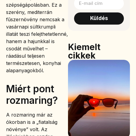
szépségápolásban. Ez a
szerény, mediterrán
Küldés
fűszernövény nemcsak a
vasárnapi sültkrumpli
illatát teszi felejthetetlenné,
hanem a hajunkkal is
Kiemelt
csodát művelhet –
cikkek
ráadásul teljesen
természetesen, konyhai
alapanyagokból.
Miért pont
rozmaring?
A rozmaring már az
ókorban is a „fiatalság
növénye” volt. Az