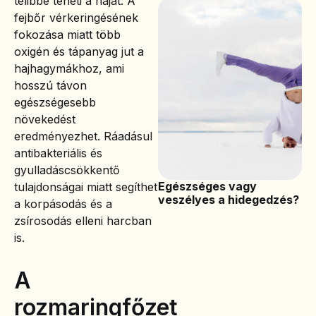
telibbé teheti a hajat. A
fejbőr vérkeringésének
fokozása miatt több
oxigén és tápanyag jut a
hajhagymákhoz, ami
hosszú távon
egészségesebb
növekedést
eredményezhet. Ráadásul
antibakteriális és
gyulladáscsökkentő
Egészséges vagy
tulajdonságai miatt segíthet
veszélyes a hidegedzés?
a korpásodás és a
zsírosodás elleni harcban
is.
A
rozmaringfőzet