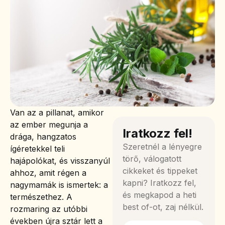
Van az a pillanat, amikor
az ember megunja a
Iratkozz fel!
drága, hangzatos
Szeretnél a lényegre
ígéretekkel teli
törő, válogatott
hajápolókat, és visszanyúl
cikkeket és tippeket
ahhoz, amit régen a
kapni? Iratkozz fel,
nagymamák is ismertek: a
és megkapod a heti
természethez. A
best of-ot, zaj nélkül.
rozmaring az utóbbi
években újra sztár lett a