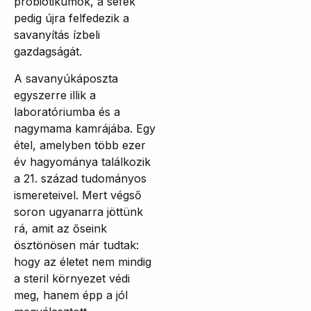
probiotikumok, a séfek
pedig újra felfedezik a
savanyítás ízbeli
gazdagságát.
A savanyúkáposzta
egyszerre illik a
laboratóriumba és a
nagymama kamrájába. Egy
étel, amelyben több ezer
év hagyománya találkozik
a 21. század tudományos
ismereteivel. Mert végső
soron ugyanarra jöttünk
rá, amit az őseink
ösztönösen már tudtak:
hogy az életet nem mindig
a steril környezet védi
meg, hanem épp a jól