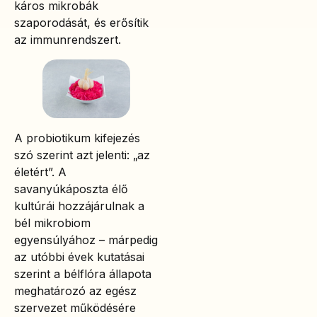
káros mikrobák
szaporodását, és erősítik
az immunrendszert.
A probiotikum kifejezés
szó szerint azt jelenti: „az
életért”. A
savanyúkáposzta élő
kultúrái hozzájárulnak a
bél mikrobiom
egyensúlyához – márpedig
az utóbbi évek kutatásai
szerint a bélflóra állapota
meghatározó az egész
szervezet működésére