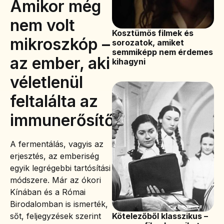
Amikor még
nem volt
Kosztümös filmek és
mikroszkóp –
sorozatok, amiket
semmiképp nem érdemes
az ember, aki
kihagyni
véletlenül
feltalálta az
immunerősítőt
A fermentálás, vagyis az
erjesztés, az emberiség
egyik legrégebbi tartósítási
módszere. Már az ókori
Kínában és a Római
Birodalomban is ismerték,
Kötelezőből klasszikus –
sőt, feljegyzések szerint