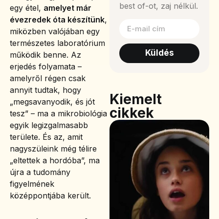
best of-ot, zaj nélkül.
egy étel,
amelyet már
évezredek óta készítünk
,
miközben valójában egy
természetes laboratórium
Küldés
működik benne. Az
erjedés folyamata –
amelyről régen csak
annyit tudtak, hogy
Kiemelt
„megsavanyodik, és jót
cikkek
tesz” – ma a mikrobiológia
egyik legizgalmasabb
területe. És az, amit
nagyszüleink még télire
„eltettek a hordóba”, ma
újra a tudomány
figyelmének
középpontjába került.