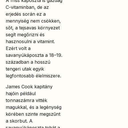
A friss káposzta is gazdag
C-vitaminban, de az
erjedés során ez a
mennyiség nem csökken,
sőt, a tejsavas környezet
segít megőrizni és
hasznosulni a vitamint.
Ezért volt a
savanyúkáposzta a 18–19.
században a hosszú
tengeri utak egyik
legfontosabb élelmiszere.
James Cook kapitány
hajóin például
tonnaszámra vitték
magukkal, és a legénység
körében szinte megszűnt
a skorbut. A
savanyúkáposzta tehát a