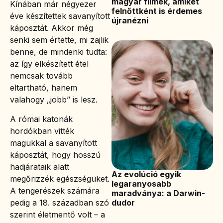
magyar filmek, amiket
Kínában már négyezer
felnőttként is érdemes
éve készítettek savanyított
újranézni
káposztát. Akkor még
senki sem értette, mi zajlik
benne, de mindenki tudta:
az így elkészített étel
nemcsak tovább
eltartható, hanem
valahogy „jobb” is lesz.
A római katonák
hordókban vitték
magukkal a savanyított
káposztát, hogy hosszú
hadjárataik alatt
Az evolúció egyik
megőrizzék egészségüket.
legaranyosabb
A tengerészek számára
maradványa: a Darwin-
pedig a 18. században szó
dudor
szerint életmentő volt – a