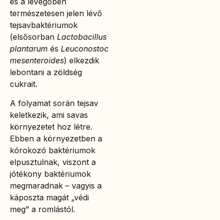
és a levegőben
természetesen jelen lévő
tejsavbaktériumok
(elsősorban
Lactobacillus
plantarum
és
Leuconostoc
mesenteroides
) elkezdik
lebontani a zöldség
cukrait.
A folyamat során tejsav
keletkezik, ami savas
környezetet hoz létre.
Ebben a környezetben a
kórokozó baktériumok
elpusztulnak, viszont a
jótékony baktériumok
megmaradnak – vagyis a
káposzta magát „védi
meg” a romlástól.