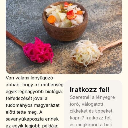
Van valami lenyűgöző
abban, hogy az emberiség
Iratkozz fel!
egyik legnagyobb biológiai
Szeretnél a lényegre
felfedezését jóval a
törő, válogatott
tudományos magyarázat
cikkeket és tippeket
előtt tette meg. A
kapni? Iratkozz fel,
savanyúkáposzta ennek
és megkapod a heti
az egyik legjobb példája: