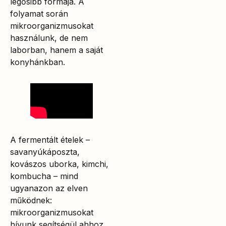
legősibb formája. A
folyamat során
mikroorganizmusokat
használunk, de nem
laborban, hanem a saját
konyhánkban.
A fermentált ételek –
savanyúkáposzta,
kovászos uborka, kimchi,
kombucha – mind
ugyanazon az elven
működnek:
mikroorganizmusokat
hívunk segítségül ahhoz,