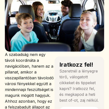
A szabadság nem egy
távoli koordináta a
Iratkozz fel!
navigációban, hanem az a
Szeretnél a lényegre
pillanat, amikor a
törő, válogatott
visszapillantóban távolodó
cikkeket és tippeket
városi fényekkel együtt a
kapni? Iratkozz fel,
mindennapi feszültséget is
és megkapod a heti
magunk mögött hagyjuk.
best of-ot, zaj nélkül.
Ahhoz azonban, hogy ez
a felszabadult állapot az