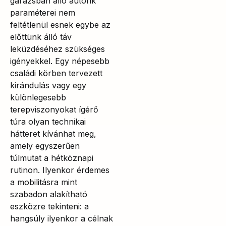
garázsban álló autónk
paraméterei nem
feltétlenül esnek egybe az
előttünk álló táv
leküzdéséhez szükséges
igényekkel. Egy népesebb
családi körben tervezett
kirándulás vagy egy
különlegesebb
terepviszonyokat ígérő
túra olyan technikai
hátteret kívánhat meg,
amely egyszerűen
túlmutat a hétköznapi
rutinon. Ilyenkor érdemes
a mobilitásra mint
szabadon alakítható
eszközre tekinteni: a
hangsúly ilyenkor a célnak