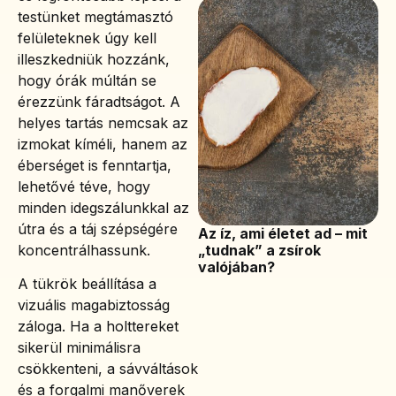
testünket megtámasztó
felületeknek úgy kell
illeszkedniük hozzánk,
hogy órák múltán se
érezzünk fáradtságot. A
helyes tartás nemcsak az
izmokat kíméli, hanem az
éberséget is fenntartja,
lehetővé téve, hogy
minden idegszálunkkal az
útra és a táj szépségére
Az íz, ami életet ad – mit
koncentrálhassunk.
„tudnak” a zsírok
valójában?
A tükrök beállítása a
vizuális magabiztosság
záloga. Ha a holttereket
sikerül minimálisra
csökkenteni, a sávváltások
és a forgalmi manőverek