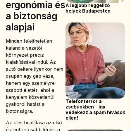
ergonómia és
A legjobb reggeliző
helyek Budapesten
a biztonság
alapjai
Minden felejthetetlen
kaland a vezetői
környezet precíz
kialakításával indul. Az
autó beltere ilyenkor nem
csupán egy gép váza,
hanem egy személyre
szabott élettér, ahol a
kényelem közvetlenül
Telefonterror a
gyakorol hatást a
zsebünkben – így
biztonságra.
védekezz a spam hívások
ellen!
Az ülés beállítása az első
és legfontosabb lépés: a