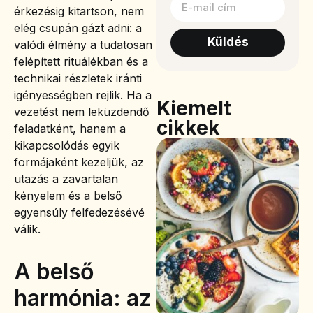
érkezésig kitartson, nem
elég csupán gázt adni: a
Küldés
valódi élmény a tudatosan
felépített rituálékban és a
technikai részletek iránti
igényességben rejlik. Ha a
Kiemelt
vezetést nem leküzdendő
cikkek
feladatként, hanem a
kikapcsolódás egyik
formájaként kezeljük, az
utazás a zavartalan
kényelem és a belső
egyensúly felfedezésévé
válik.
A belső
harmónia: az