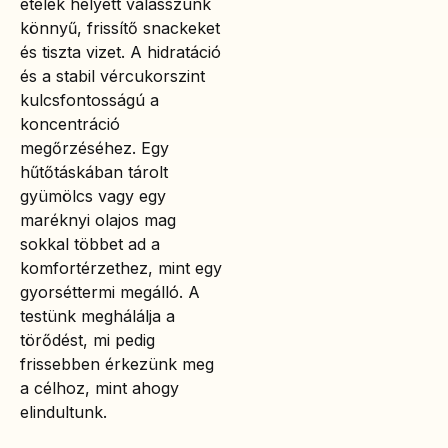
ételek helyett válasszunk
könnyű, frissítő snackeket
és tiszta vizet. A hidratáció
és a stabil vércukorszint
kulcsfontosságú a
koncentráció
megőrzéséhez. Egy
hűtőtáskában tárolt
gyümölcs vagy egy
maréknyi olajos mag
sokkal többet ad a
komfortérzethez, mint egy
gyorséttermi megálló. A
testünk meghálálja a
törődést, mi pedig
frissebben érkezünk meg
a célhoz, mint ahogy
elindultunk.