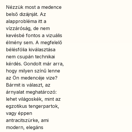
Nézzük most a medence
belső dizájnját. Az
alapprobléma itt a
vízzáróság, de nem
kevésbé fontos a vizuális
élmény sem. A megfelelő
bélésfólia kiválasztása
nem csupán technikai
kérdés. Gondolt már arra,
hogy milyen színű lenne
az Ön medencéje vize?
Bármit is választ, az
árnyalat meghatározó:
lehet világoskék, mint az
egzotikus tengerpartok,
vagy éppen
antracitszürke, ami
modern, elegáns