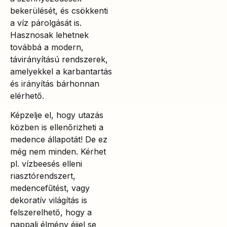
bekerülését, és csökkenti
a víz párolgását is.
Hasznosak lehetnek
továbbá a modern,
távirányítású rendszerek,
amelyekkel a karbantartás
és irányítás bárhonnan
elérhető.
Képzelje el, hogy utazás
közben is ellenőrizheti a
medence állapotát! De ez
még nem minden. Kérhet
pl. vízbeesés elleni
riasztórendszert,
medencefűtést, vagy
dekoratív világítás is
felszerelhető, hogy a
nappali élmény éjjel se