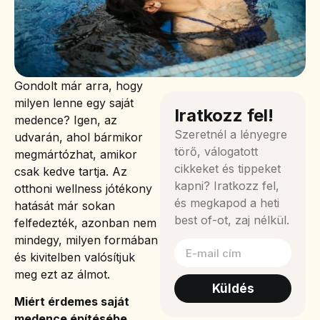
Gondolt már arra, hogy
milyen lenne egy saját
Iratkozz fel!
medence? Igen, az
Szeretnél a lényegre
udvarán, ahol bármikor
törő, válogatott
megmártózhat, amikor
cikkeket és tippeket
csak kedve tartja. Az
kapni? Iratkozz fel,
otthoni wellness jótékony
és megkapod a heti
hatását már sokan
best of-ot, zaj nélkül.
felfedezték, azonban nem
mindegy, milyen formában
és kivitelben valósítjuk
meg ezt az álmot.
Küldés
Miért érdemes saját
medence építésébe