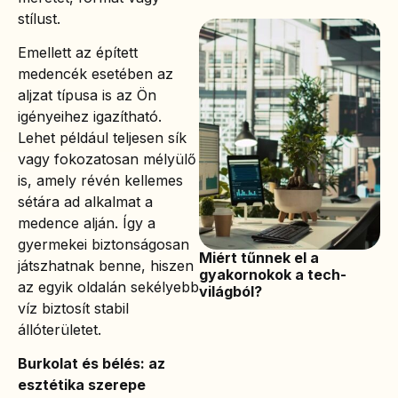
stílust.
Emellett az épített
medencék esetében az
aljzat típusa is az Ön
igényeihez igazítható.
Lehet például teljesen sík
vagy fokozatosan mélyülő
is, amely révén kellemes
sétára ad alkalmat a
medence alján. Így a
gyermekei biztonságosan
Miért tűnnek el a
játszhatnak benne, hiszen
gyakornokok a tech-
az egyik oldalán sekélyebb
világból?
víz biztosít stabil
állóterületet.
Burkolat és bélés: az
esztétika szerepe