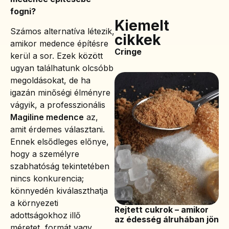
fogni?
Kiemelt
Számos alternatíva létezik,
cikkek
amikor medence építésre
Cringe
kerül a sor. Ezek között
ugyan találhatunk olcsóbb
megoldásokat, de ha
igazán minőségi élményre
vágyik, a professzionális
Magiline medence
az,
amit érdemes választani.
Ennek elsődleges előnye,
hogy a személyre
szabhatóság tekintetében
nincs konkurencia;
könnyedén kiválaszthatja
a környezeti
Rejtett cukrok – amikor
adottságokhoz illő
az édesség álruhában jön
méretet, formát vagy