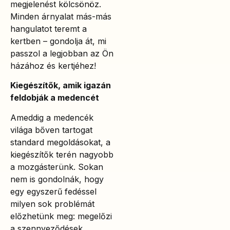
megjelenést kölcsönöz.
Minden árnyalat más-más
hangulatot teremt a
kertben – gondolja át, mi
passzol a legjobban az Ön
házához és kertjéhez!
Kiegészítők, amik igazán
feldobják a medencét
Ameddig a medencék
világa bőven tartogat
standard megoldásokat, a
kiegészítők terén nagyobb
a mozgásterünk. Sokan
nem is gondolnák, hogy
egy egyszerű fedéssel
milyen sok problémát
előzhetünk meg: megelőzi
a szennyeződések