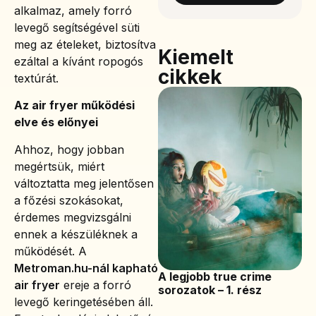
alkalmaz, amely forró
levegő segítségével süti
meg az ételeket, biztosítva
Kiemelt
ezáltal a kívánt ropogós
cikkek
textúrát.
Az air fryer működési
elve és előnyei
Ahhoz, hogy jobban
megértsük, miért
változtatta meg jelentősen
a főzési szokásokat,
érdemes megvizsgálni
ennek a készüléknek a
működését. A
Metroman.hu-nál kapható
A legjobb true crime
air fryer
ereje a forró
sorozatok – 1. rész
levegő keringetésében áll.