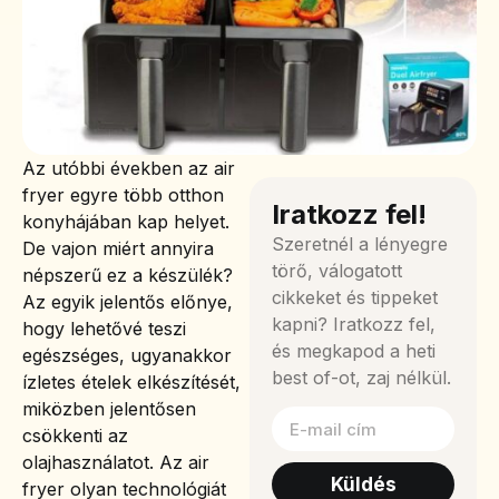
Az utóbbi években az air
fryer egyre több otthon
Iratkozz fel!
konyhájában kap helyet.
Szeretnél a lényegre
De vajon miért annyira
törő, válogatott
népszerű ez a készülék?
cikkeket és tippeket
Az egyik jelentős előnye,
kapni? Iratkozz fel,
hogy lehetővé teszi
és megkapod a heti
egészséges, ugyanakkor
best of-ot, zaj nélkül.
ízletes ételek elkészítését,
miközben jelentősen
csökkenti az
olajhasználatot. Az air
Küldés
fryer olyan technológiát