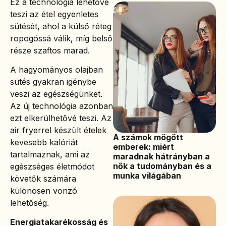
Ez a technológia lehetővé
teszi az étel egyenletes
sütését, ahol a külső réteg
ropogóssá válik, míg belső
része szaftos marad.
A hagyományos olajban
sütés gyakran igénybe
veszi az egészségünket.
Az új technológia azonban
ezt elkerülhetővé teszi. Az
air fryerrel készült ételek
A számok mögött
kevesebb kalóriát
emberek: miért
tartalmaznak, ami az
maradnak hátrányban a
nők a tudományban és a
egészséges életmódot
munka világában
követők számára
különösen vonzó
lehetőség.
Energiatakarékosság és