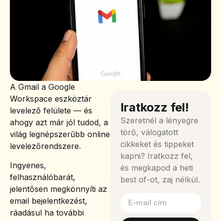
A Gmail a Google
Workspace eszköztár
Iratkozz fel!
levelező felülete — és
Szeretnél a lényegre
ahogy azt már jól tudod, a
törő, válogatott
világ legnépszerűbb online
cikkeket és tippeket
levelezőrendszere.
kapni? Iratkozz fel,
Ingyenes,
és megkapod a heti
felhasználóbarát,
best of-ot, zaj nélkül.
jelentősen megkönnyíti az
email bejelentkezést,
ráadásul ha további