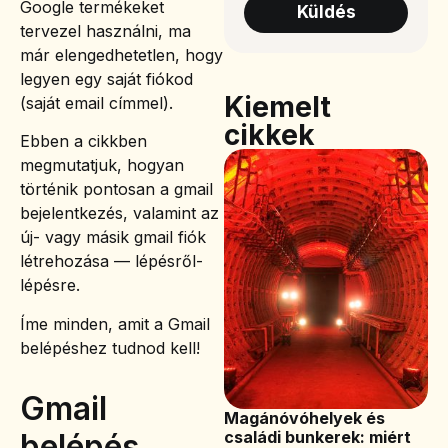
Google termékeket
Küldés
tervezel használni, ma
már elengedhetetlen, hogy
legyen egy saját fiókod
Kiemelt
(saját email címmel).
cikkek
Ebben a cikkben
megmutatjuk, hogyan
történik pontosan a gmail
bejelentkezés, valamint az
új- vagy másik gmail fiók
létrehozása — lépésről-
lépésre.
Íme minden, amit a Gmail
belépéshez tudnod kell!
Gmail
Magánóvóhelyek és
belépés
családi bunkerek: miért