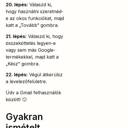
20. lépés:
Válaszd ki,
hogy használni szeretnéd-
e az okos funkciókat, majd
katt a „Tovább” gombra.
21. lépés:
Válaszd ki, hogy
összeköttetés legyen-e
vagy sem más Google-
termékekkel, majd katt a
„Kész” gombra.
22. lépés:
Végül átkerülsz
a levelezőfelületre.
Üdv a Gmail felhasználók
között! 🙂
Gyakran
ismételt