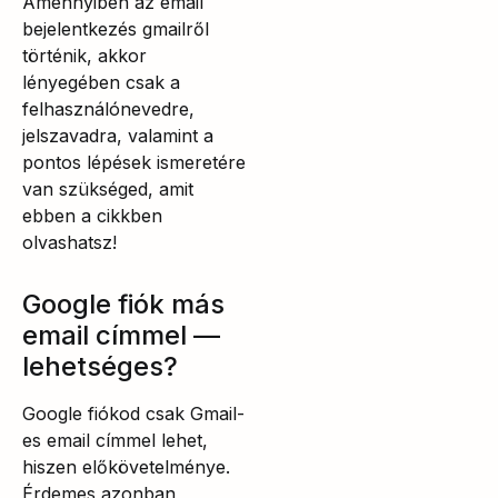
Amennyiben az email
bejelentkezés gmailről
történik, akkor
lényegében csak a
felhasználónevedre,
jelszavadra, valamint a
pontos lépések ismeretére
van szükséged, amit
ebben a cikkben
olvashatsz!
Google fiók más
email címmel —
lehetséges?
Google fiókod csak Gmail-
es email címmel lehet,
hiszen előkövetelménye.
Érdemes azonban