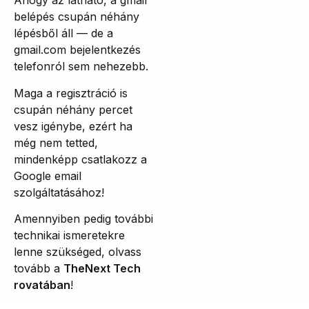
Ahogy az látható, a gmail
belépés csupán néhány
lépésből áll — de a
gmail.com bejelentkezés
telefonról sem nehezebb.
Maga a regisztráció is
csupán néhány percet
vesz igénybe, ezért ha
még nem tetted,
mindenképp csatlakozz a
Google email
szolgáltatásához!
Amennyiben pedig további
technikai ismeretekre
lenne szükséged, olvass
tovább a
TheNext Tech
rovatában
!