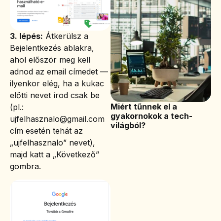
3. lépés:
Átkerülsz a
Bejelentkezés ablakra,
ahol először meg kell
adnod az email címedet —
ilyenkor elég, ha a kukac
előtti nevet írod csak be
Miért tűnnek el a
(pl.:
gyakornokok a tech-
ujfelhasznalo@gmail.com
világból?
cím esetén tehát az
„ujfelhasznalo” nevet),
majd katt a „Következő”
gombra.