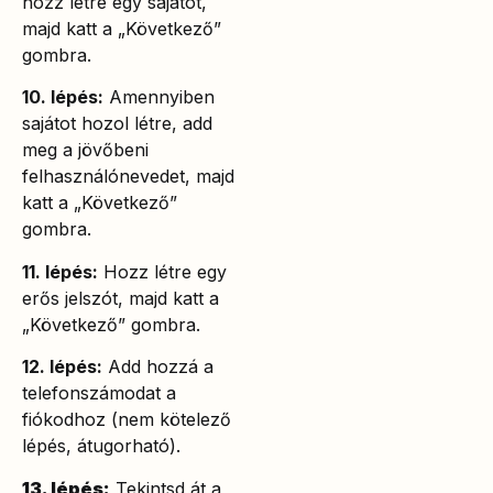
hozz létre egy sajátot,
majd katt a „Következő”
gombra.
10. lépés:
Amennyiben
sajátot hozol létre, add
meg a jövőbeni
felhasználónevedet, majd
katt a „Következő”
gombra.
11. lépés:
Hozz létre egy
erős jelszót, majd katt a
„Következő” gombra.
12. lépés:
Add hozzá a
telefonszámodat a
fiókodhoz (nem kötelező
lépés, átugorható).
13. lépés:
Tekintsd át a