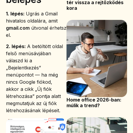
tér vissza a rejtőzködés
kora
1. lépés:
Ugrás a Gmail
hivatalos oldalára, amit
gmail.com
útvonal érhetsz
el.
2. lépés:
A betöltött oldal
felső menüsávjában
válaszd ki a
„Bejelentkezés”
menüpontot — ha még
nincs Google fiókod,
akkor a cikk „Új fiók
létrehozása” pontja alatt
Home office 2026-ban:
megmutatjuk az új fiók
múlik a trend?
létrehozásának lépéseit.