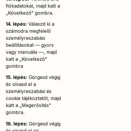
fiókadatokat, majd katt a
„Következő” gombra.
14. lépés:
Válaszd ki a
számodra megfelelő
személyreszabási
beállításokat — gyors
vagy manuális —, majd
katt a „Következő”
gombra
15. lépés:
Görgesd végig
és olvasd el a
személyreszabási és
cookie tájékoztatót, majd
katt a „Megerősítés”
gombra.
16. lépés:
Görgesd végig
és olvasd el az