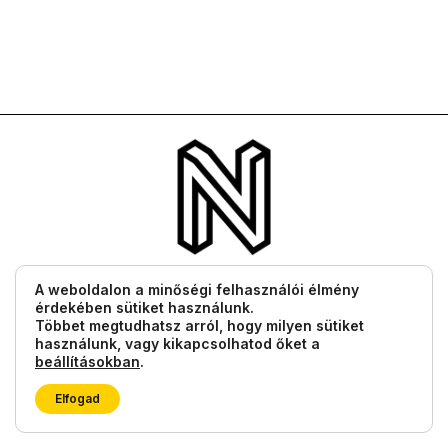
Témák
A weboldalon a minőségi felhasználói élmény
érdekében sütiket használunk.
Filmek, sorozatok
Többet megtudhatsz arról, hogy milyen sütiket
használunk, vagy kikapcsolhatod őket a
Lifestyle
beállításokban
.
Tech
Elfogad
Tudás