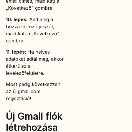
email címed, majd katt a
„Következő” gombra.
10. lépés:
Add meg a
hozzá tartozó jelszót,
majd katt a „Következő”
gombra.
11. lépés:
Ha helyes
adatokat adtál meg, akkor
átkerülsz a
levelezőfelületre.
Most pedig következzen
az új gmail.com
regisztáció!
Új Gmail fiók
létrehozása