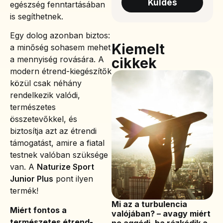
Küldés
egészség fenntartásában
is segíthetnek.
Egy dolog azonban biztos:
Kiemelt
a minőség sohasem mehet
a mennyiség rovására. A
cikkek
modern étrend-kiegészítők
közül csak néhány
rendelkezik valódi,
természetes
összetevőkkel, és
biztosítja azt az étrendi
támogatást, amire a fiatal
testnek valóban szüksége
van. A
Naturize Sport
Junior Plus
pont ilyen
termék!
Mi az a turbulencia
Miért fontos a
valójában? – avagy miért
természetes étrend-