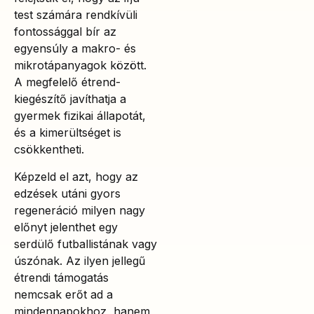
test számára rendkívüli
fontossággal bír az
egyensúly a makro- és
mikrotápanyagok között.
A megfelelő étrend-
kiegészítő javíthatja a
gyermek fizikai állapotát,
és a kimerültséget is
csökkentheti.
Képzeld el azt, hogy az
edzések utáni gyors
regeneráció milyen nagy
előnyt jelenthet egy
serdülő futballistának vagy
úszónak. Az ilyen jellegű
étrendi támogatás
nemcsak erőt ad a
mindennapokhoz, hanem