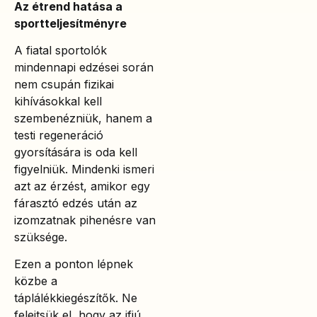
Az étrend hatása a
sportteljesítményre
A fiatal sportolók
mindennapi edzései során
nem csupán fizikai
kihívásokkal kell
szembenézniük, hanem a
testi regeneráció
gyorsítására is oda kell
figyelniük. Mindenki ismeri
azt az érzést, amikor egy
fárasztó edzés után az
izomzatnak pihenésre van
szüksége.
Ezen a ponton lépnek
közbe a
táplálékkiegészítők. Ne
felejtsük el, hogy az ifjú