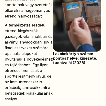
sportolnak vagy szeretnék
elkerülni a hagyományos
étrend hiányosságait.
A természetes eredetű
étrend-kiegészítők
gazdagok vitaminokban és
ásványi anyagokban, így a
fiatal szervezet számára
optimális alapokat
Lakcímkártya száma:
pontos helye, kinézete,
nyújtanak a növekedéshez
tudnivalói (2026)
és fejlődéshez. Egy ilyen
étrenddel nemcsak a
sportteljesítmény javul, de
az immunrendszer is
erősödik, ami csökkenti a
betegségek kialakulásának
esélyét.