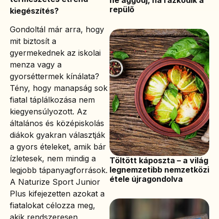
ne aggódj, ha rázkódik a
repülő
kiegészítés?
Gondoltál már arra, hogy
mit biztosít a
gyermekednek az iskolai
menza vagy a
gyorséttermek kínálata?
Tény, hogy manapság sok
fiatal táplálkozása nem
kiegyensúlyozott. Az
általános és középiskolás
diákok gyakran választják
a gyors ételeket, amik bár
ízletesek, nem mindig a
Töltött káposzta – a világ
legnemzetibb nemzetközi
legjobb tápanyagforrások.
étele újragondolva
A Naturize Sport Junior
Plus kifejezetten azokat a
fiatalokat célozza meg,
akik rendszeresen