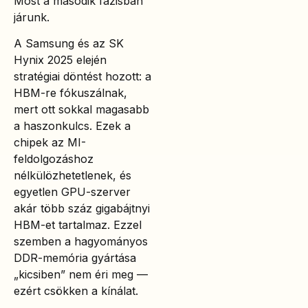
Most a második fázisban
járunk.
A Samsung és az SK
Hynix 2025 elején
stratégiai döntést hozott: a
HBM-re fókuszálnak,
mert ott sokkal magasabb
a haszonkulcs. Ezek a
chipek az MI-
feldolgozáshoz
nélkülözhetetlenek, és
egyetlen GPU-szerver
akár több száz gigabájtnyi
HBM-et tartalmaz. Ezzel
szemben a hagyományos
DDR-memória gyártása
„kicsiben” nem éri meg —
ezért csökken a kínálat.