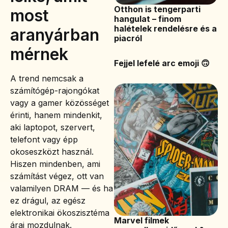
Otthon is tengerparti
most
hangulat – finom
halételek rendelésre és a
aranyárban
piacról
mérnek
Fejjel lefelé arc emoji 🙃
A trend nemcsak a
számítógép-rajongókat
vagy a gamer közösséget
érinti, hanem mindenkit,
aki laptopot, szervert,
telefont vagy épp
okoseszközt használ.
Hiszen mindenben, ami
számítást végez, ott van
valamilyen DRAM — és ha
ez drágul, az egész
elektronikai ökoszisztéma
Marvel filmek
árai mozdulnak.