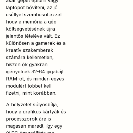
akar gépet építeni vagy
laptopot bővíteni, az jó
eséllyel szembesül azzal,
hogy a memória a gép
költségvetésének újra
jelentős tételévé vált. Ez
különösen a gamerek és a
kreatív szakemberek
számára kellemetlen,
hiszen ők gyakran
igényelnek 32-64 gigabájt
RAM-ot, és minden egyes
modulért többet kell
fizetni, mint korábban.
A helyzetet súlyosbítja,
hogy a grafikus kártyák és
processzorok ára is
magasan maradt, így egy
új PC-összeállítás ma