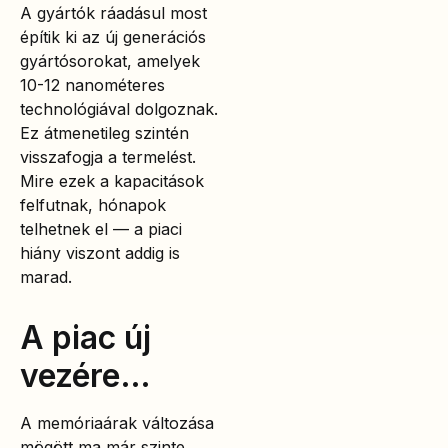
A gyártók ráadásul most
építik ki az új generációs
gyártósorokat, amelyek
10-12 nanométeres
technológiával dolgoznak.
Ez átmenetileg szintén
visszafogja a termelést.
Mire ezek a kapacitások
felfutnak, hónapok
telhetnek el — a piaci
hiány viszont addig is
marad.
A piac új
vezére…
A memóriaárak változása
mögött ma már szinte