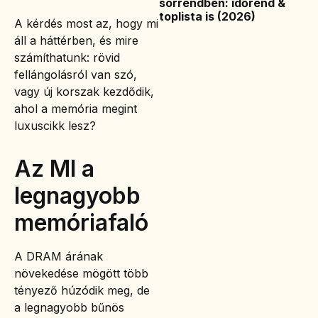
sorrendben: időrend &
toplista is (2026)
A kérdés most az, hogy mi
áll a háttérben, és mire
számíthatunk: rövid
fellángolásról van szó,
vagy új korszak kezdődik,
ahol a memória megint
luxuscikk lesz?
Az MI a
legnagyobb
memóriafaló
A DRAM árának
növekedése mögött több
tényező húzódik meg, de
a legnagyobb bűnös