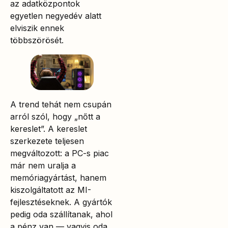
az adatközpontok
egyetlen negyedév alatt
elviszik ennek
többszörösét.
A trend tehát nem csupán
arról szól, hogy „nőtt a
kereslet”. A kereslet
szerkezete teljesen
megváltozott: a PC-s piac
már nem uralja a
memóriagyártást, hanem
kiszolgáltatott az MI-
fejlesztéseknek. A gyártók
pedig oda szállítanak, ahol
a pénz van — vagyis oda,