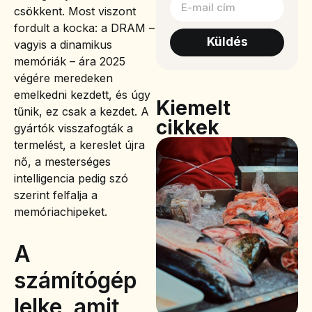
csökkent. Most viszont
fordult a kocka: a DRAM –
Küldés
vagyis a dinamikus
memóriák – ára 2025
végére meredeken
emelkedni kezdett, és úgy
Kiemelt
tűnik, ez csak a kezdet. A
cikkek
gyártók visszafogták a
termelést, a kereslet újra
nő, a mesterséges
intelligencia pedig szó
szerint felfalja a
memóriachipeket.
A
számítógép
lelke, amit