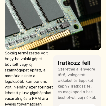
Sokáig természetes volt,
hogy ha valaki gépet
Iratkozz fel!
bővített vagy új
Szeretnél a lényegre
számítógépet épített, a
törő, válogatott
memória szinte a
cikkeket és tippeket
legolcsóbb komponens
kapni? Iratkozz fel,
volt. Néhány ezer forintért
és megkapod a heti
lehetett plusz gigabájtokat
best of-ot, zaj nélkül.
vásárolni, és a RAM ára
évekig folyamatosan