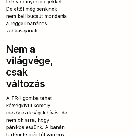
tele van ínyencségekkel.
De ettől még senkinek
nem kell búcsút mondania
a reggeli banános
zabkásájának.
Nem a
világvége,
csak
változás
A TR4 gomba tehát
kétségkívül komoly
mezőgazdasági kihívás, de
nem ok arra, hogy
pánikba essünk. A banán
története már túl van egy