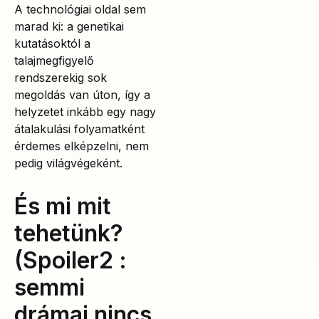
A technológiai oldal sem
marad ki: a genetikai
kutatásoktól a
talajmegfigyelő
rendszerekig sok
megoldás van úton, így a
helyzetet inkább egy nagy
átalakulási folyamatként
érdemes elképzelni, nem
pedig világvégeként.
És mi mit
tehetünk?
(Spoiler2 :
semmi
drámai nincs