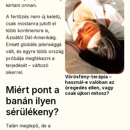
kiirtani onnan.
A fertőzés nem új keletű,
csak mostanra jutott el
több kontinensre is,
Ázsiától Dél-Amerikáig.
Emiatt globális jelenséggé
vált, és egyre több ország
próbálja megfékezni a
terjedését – változó
sikerrel.
Vörösfény-terápia –
használ-e valóban az
Miért pont a
öregedés ellen, vagy
csak újkori mítosz?
banán ilyen
sérülékeny?
Talán meglepő, de a