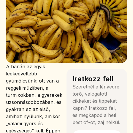
A banán az egyik
legkedveltebb
Iratkozz fel!
gyümölcsünk: ott van a
Szeretnél a lényegre
reggeli müzliben, a
törő, válogatott
turmixokban, a gyerekek
cikkeket és tippeket
uzsonnásdobozában, és
kapni? Iratkozz fel,
gyakran ez az első,
és megkapod a heti
amihez nyúlunk, amikor
best of-ot, zaj nélkül.
„valami gyors és
egészséges” kell. Éppen