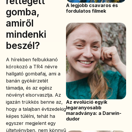
rettegett
A legjobb csavaros és
gomba,
fordulatos filmek
amiről
mindenki
beszél?
A hírekben felbukkanó
kórokozó a TR4 névre
hallgató gombafaj, ami a
banán gyökérzetét
támadja, és az egész
növényt elsorvasztja. Az
Az evolúció egyik
igazán trükkös benne az,
legaranyosabb
hogy a talajban évtizedekig
maradványa: a Darwin-
képes túlélni, tehát ha
dudor
egyszer megjelent egy
ültetvényben, nem könnyű