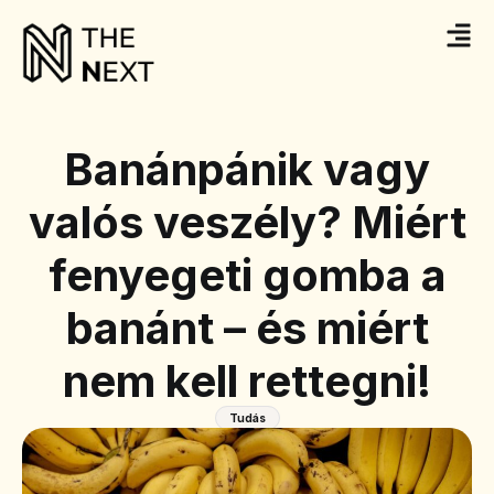
Banánpánik vagy
valós veszély? Miért
fenyegeti gomba a
banánt – és miért
nem kell rettegni!
Tudás