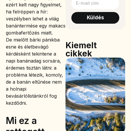
ezért kelt nagy figyelmet,
ha felröppen a hír:
Küldés
veszélyben lehet a világ
banántermése egy makacs
gombafertőzés miatt.
De mielőtt bárki pánikba
Kiemelt
esne és életbevágó
cikkek
kérdésként tekintene a
napi banánadag sorsára,
érdemes tisztán látni: a
probléma létezik, komoly,
de a banán eltűnése nem
a holnapi
bevásárlólistánkról fog
kezdődni.
Mi ez a