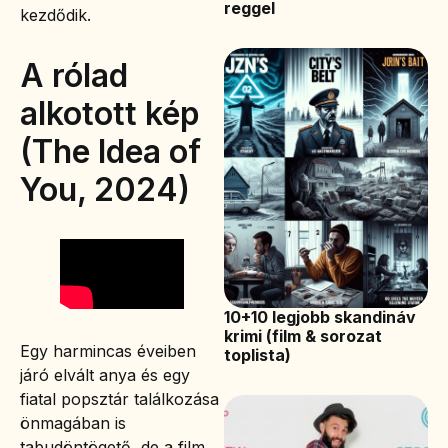
reggel
kezdődik.
A rólad
alkotott kép
(The Idea of
You, 2024)
10+10 legjobb skandináv
krimi (film & sorozat
Egy harmincas éveiben
toplista)
járó elvált anya és egy
fiatal popsztár találkozása
önmagában is
tabudöntögető, de a film