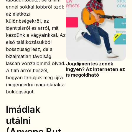
ennél sokkal többről szól:
az életközi
különbségekről, az
identitásról és arról, mit
kezdünk a vágyainkkal. Az
első találkozásukból
bosszúság lesz, de a
bizalmatlan távolság
lassan vonzalommá olvad.
Jogdíjmentes zenék
ingyen? Az interneten ez
A film arról beszél,
is megoldható
hogyan tanuljuk meg újra
megengedni magunknak a
boldogságot.
Imádlak
utálni
(Anyone But