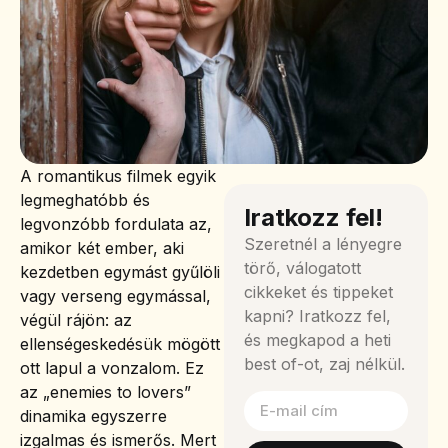
A romantikus filmek egyik
legmeghatóbb és
Iratkozz fel!
legvonzóbb fordulata az,
Szeretnél a lényegre
amikor két ember, aki
törő, válogatott
kezdetben egymást gyűlöli
cikkeket és tippeket
vagy verseng egymással,
kapni? Iratkozz fel,
végül rájön: az
és megkapod a heti
ellenségeskedésük mögött
best of-ot, zaj nélkül.
ott lapul a vonzalom. Ez
az „enemies to lovers”
dinamika egyszerre
izgalmas és ismerős. Mert