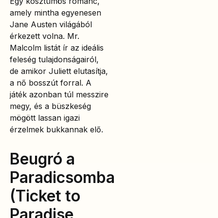
Egy kosztümös románc,
amely mintha egyenesen
Jane Austen világából
érkezett volna. Mr.
Malcolm listát ír az ideális
feleség tulajdonságairól,
de amikor Juliett elutasítja,
a nő bosszút forral. A
játék azonban túl messzire
megy, és a büszkeség
mögött lassan igazi
érzelmek bukkannak elő.
Beugró a
Paradicsomba
(Ticket to
Paradise,