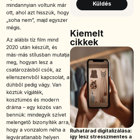
Küldés
mindannyian voltunk már
ott, ahol azt hisszük, hogy
„soha nem”, majd egyszer
mégis.
Kiemelt
Az alábbi tíz film mind
cikkek
2020 után készült, és
más-más stílusban mutatja
meg, hogyan lesz a
csatározásból csók, az
ellenszenvből kapcsolat, a
dühből pedig vágy. Van
köztük vígjáték,
kosztümös és modern
dráma – egy közös van
bennük: mindegyik szívet
melengető bizonyíték arra,
hogy a vonzalom néha a
Ruhatárad digitalizálása:
így lesz stresszmentes a
legváratlanabb helyen